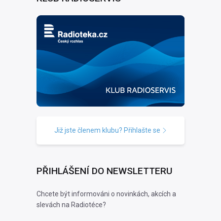
Již jste členem klubu? Přihlašte se
PŘIHLÁŠENÍ DO NEWSLETTERU
Chcete být informováni o novinkách, akcích a
slevách na Radiotéce?