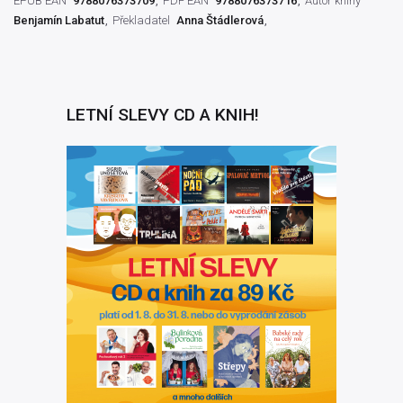
EPUB EAN
9788076373709
PDF EAN
9788076373716
Autor knihy
Benjamín Labatut
Překladatel
Anna Štádlerová
LETNÍ SLEVY CD A KNIH!