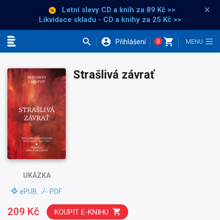
×
Letní slevy CD a knih
za 89 Kč >>
Likvidace skladu - CD a knihy za 25 Kč >>
Přihlášení
0
Kategorie
Strašlivá závrať
UKÁZKA
ePUB
PDF
209 Kč
KOUPIT E-KNIHU