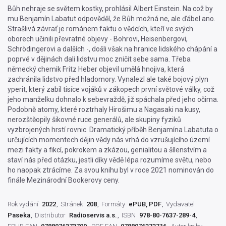
Bůh nehraje se světem kostky, prohlásil Albert Einstein. Na což by
mu Benjamín Labatut odpověděl, že Bůh možná ne, ale ďábel ano.
Strašlivá závrať je románem faktu o vědcích, kteří ve svých
oborech učinili převratné objevy - Bohrovi, Heisenbergovi,
Schrödingerovi a dalších -, došli však na hranice lidského chápání a
poprvé v dějinách dali lidstvu moc zničit sebe sama. Třeba
německý chemik Fritz Heber objevil umělá hnojiva, která
zachránila lidstvo před hladomory. Vynalezl ale také bojový plyn
yperit, který zabil tisíce vojáků v zákopech první světové války, což
jeho manželku dohnalo k sebevraždě, již spáchala před jeho očima.
Podobně atomy, které roztrhaly Hirošimu a Nagasaki na kusy,
nerozštěopily šikovné ruce generálů, ale skupiny fyziků
vyzbrojených hrstí rovnic. Dramatický příběh Benjamína Labatuta o
určujících momentech dějin vědy nás vrhá do vzrušujícího území
mezi fakty a fikcí, pokrokem a zkázou, genialitou a šílenstvím a
staví nás před otázku, jestli díky vědě lépa rozumíme světu, nebo
ho naopak ztrácíme. Za svou knihu byl v roce 2021 nominován do
finále Mezinárodní Bookerovy ceny.
Rok vydání
2022
Stránek
208
Formáty
ePUB, PDF
Vydavatel
Paseka
Distributor
Radioservis a.s.
ISBN
978-80-7637-289-4