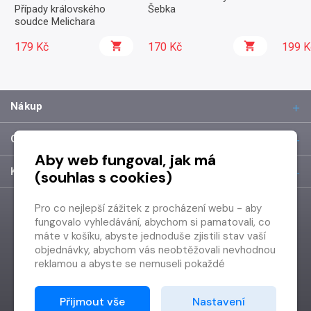
Případy královského
Šebka
soudce Melichara
179 Kč
170 Kč
199 K
Nákup
O společnosti
Aby web fungoval, jak má
Kontakt
(souhlas s cookies)
Pro co nejlepší zážitek z procházení webu - aby
fungovalo vyhledávání, abychom si pamatovali, co
máte v košíku, abyste jednoduše zjistili stav vaší
objednávky, abychom vás neobtěžovali nevhodnou
reklamou a abyste se nemuseli pokaždé
přihlašovat.
Proto od vás potřebujeme souhlas se
Přijmout vše
Nastavení