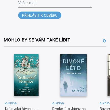
Váš e-mail
PŘIHLÁSIT K ODBĚRU
MOHLO BY SE VÁM TAKÉ LÍBIT
e-kniha
e-kniha
e-knih
Královská štvanice -
Divoké léto Jáchyma
Bavors