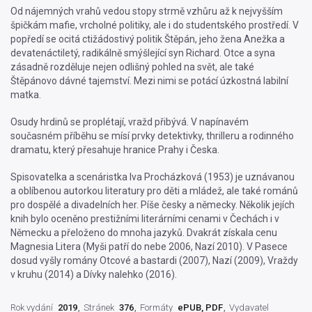
Od nájemných vrahů vedou stopy strmě vzhůru až k nejvyšším
špičkám mafie, vrcholné politiky, ale i do studentského prostředí. V
popředí se ocitá ctižádostivý politik Štěpán, jeho žena Anežka a
devatenáctiletý, radikálně smýšlející syn Richard. Otce a syna
zásadně rozděluje nejen odlišný pohled na svět, ale také
Štěpánovo dávné tajemství. Mezi nimi se potácí úzkostná labilní
matka.
Osudy hrdinů se proplétají, vražd přibývá. V napínavém
současném příběhu se mísí prvky detektivky, thrilleru a rodinného
dramatu, který přesahuje hranice Prahy i Česka.
Spisovatelka a scenáristka Iva Procházková (1953) je uznávanou
a oblíbenou autorkou literatury pro děti a mládež, ale také románů
pro dospělé a divadelních her. Píše česky a německy. Několik jejích
knih bylo oceněno prestižními literárními cenami v Čechách i v
Německu a přeloženo do mnoha jazyků. Dvakrát získala cenu
Magnesia Litera (Myši patří do nebe 2006, Nazí 2010). V Pasece
dosud vyšly romány Otcové a bastardi (2007), Nazí (2009), Vraždy
v kruhu (2014) a Dívky nalehko (2016).
Rok vydání
2019
Stránek
376
Formáty
ePUB, PDF
Vydavatel