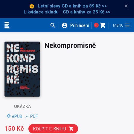
×
Letní slevy CD a knih
za 89 Kč >>
Likvidace skladu - CD a knihy za 25 Kč >>
Přihlášení
0
Kategorie
Nekompromisně
UKÁZKA
ePUB
PDF
150 Kč
KOUPIT E-KNIHU