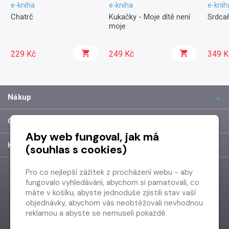
e-kniha
e-kniha
e-knih
Chatrč
Kukačky - Moje dítě není
Srdcař
moje
229 Kč
249 Kč
349 K
Nákup
O společnosti
Aby web fungoval, jak má
Kontakt
(souhlas s cookies)
Pro co nejlepší zážitek z procházení webu - aby
fungovalo vyhledávání, abychom si pamatovali, co
máte v košíku, abyste jednoduše zjistili stav vaší
objednávky, abychom vás neobtěžovali nevhodnou
reklamou a abyste se nemuseli pokaždé
přihlašovat.