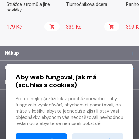
Strážce stromů a jiné
Tlumočníkova dcera
Ranhoj
povídky
179 Kč
339 Kč
399 K
Nákup
O společnosti
Aby web fungoval, jak má
Kontakt
(souhlas s cookies)
Pro co nejlepší zážitek z procházení webu - aby
fungovalo vyhledávání, abychom si pamatovali, co
máte v košíku, abyste jednoduše zjistili stav vaší
objednávky, abychom vás neobtěžovali nevhodnou
reklamou a abyste se nemuseli pokaždé
přihlašovat.