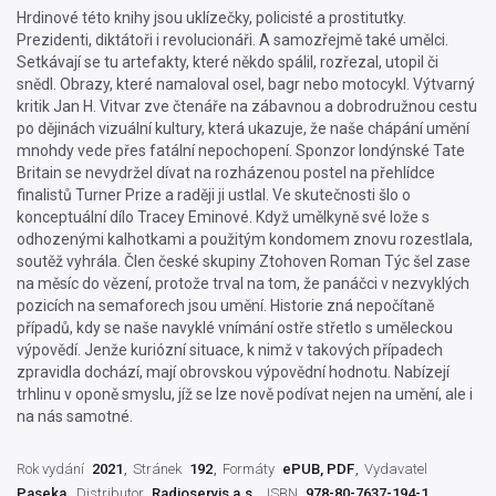
Hrdinové této knihy jsou uklízečky, policisté a prostitutky.
Prezidenti, diktátoři i revolucionáři. A samozřejmě také umělci.
Setkávají se tu artefakty, které někdo spálil, rozřezal, utopil či
snědl. Obrazy, které namaloval osel, bagr nebo motocykl. Výtvarný
kritik Jan H. Vitvar zve čtenáře na zábavnou a dobrodružnou cestu
po dějinách vizuální kultury, která ukazuje, že naše chápání umění
mnohdy vede přes fatální nepochopení. Sponzor londýnské Tate
Britain se nevydržel dívat na rozházenou postel na přehlídce
finalistů Turner Prize a raději ji ustlal. Ve skutečnosti šlo o
konceptuální dílo Tracey Eminové. Když umělkyně své lože s
odhozenými kalhotkami a použitým kondomem znovu rozestlala,
soutěž vyhrála. Člen české skupiny Ztohoven Roman Týc šel zase
na měsíc do vězení, protože trval na tom, že panáčci v nezvyklých
pozicích na semaforech jsou umění. Historie zná nepočítaně
případů, kdy se naše navyklé vnímání ostře střetlo s uměleckou
výpovědí. Jenže kuriózní situace, k nimž v takových případech
zpravidla dochází, mají obrovskou výpovědní hodnotu. Nabízejí
trhlinu v oponě smyslu, jíž se lze nově podívat nejen na umění, ale i
na nás samotné.
Rok vydání
2021
Stránek
192
Formáty
ePUB, PDF
Vydavatel
Paseka
Distributor
Radioservis a.s.
ISBN
978-80-7637-194-1