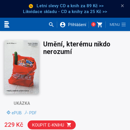
×
Letní slevy CD a knih
za 89 Kč >>
Likvidace skladu - CD a knihy za 25 Kč >>
Přihlášení
0
Kategorie
Umění, kterému nikdo
nerozumí
UKÁZKA
ePUB
PDF
229 Kč
KOUPIT E-KNIHU