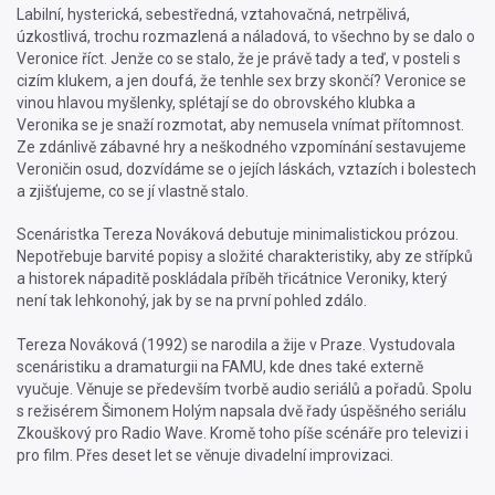
Labilní, hysterická, sebestředná, vztahovačná, netrpělivá,
úzkostlivá, trochu rozmazlená a náladová, to všechno by se dalo o
Veronice říct. Jenže co se stalo, že je právě tady a teď, v posteli s
cizím klukem, a jen doufá, že tenhle sex brzy skončí? Veronice se
vinou hlavou myšlenky, splétají se do obrovského klubka a
Veronika se je snaží rozmotat, aby nemusela vnímat přítomnost.
Ze zdánlivě zábavné hry a neškodného vzpomínání sestavujeme
Veroničin osud, dozvídáme se o jejích láskách, vztazích i bolestech
a zjišťujeme, co se jí vlastně stalo.
Scenáristka Tereza Nováková debutuje minimalistickou prózou.
Nepotřebuje barvité popisy a složité charakteristiky, aby ze střípků
a historek nápaditě poskládala příběh třicátnice Veroniky, který
není tak lehkonohý, jak by se na první pohled zdálo.
Tereza Nováková (1992) se narodila a žije v Praze. Vystudovala
scenáristiku a dramaturgii na FAMU, kde dnes také externě
vyučuje. Věnuje se především tvorbě audio seriálů a pořadů. Spolu
s režisérem Šimonem Holým napsala dvě řady úspěšného seriálu
Zkouškový pro Radio Wave. Kromě toho píše scénáře pro televizi i
pro film. Přes deset let se věnuje divadelní improvizaci.