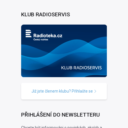
KLUB RADIOSERVIS
Již jste členem klubu? Přihlašte se
PŘIHLÁŠENÍ DO NEWSLETTERU
Chcete být informováni o novinkách, akcích a