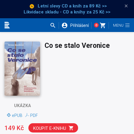
×
Letní slevy CD a knih
za 89 Kč >>
Likvidace skladu - CD a knihy za 25 Kč >>
Přihlášení
0
Kategorie
Co se stalo Veronice
UKÁZKA
ePUB
PDF
149 Kč
KOUPIT E-KNIHU