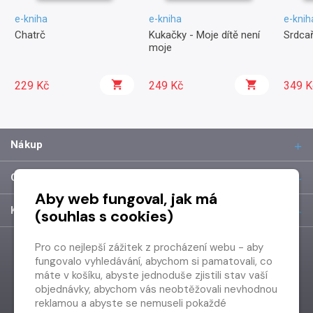
e-kniha
e-kniha
e-knih
Chatrč
Kukačky - Moje dítě není
Srdcař
moje
229 Kč
249 Kč
349 K
Nákup
O společnosti
Aby web fungoval, jak má
Kontakt
(souhlas s cookies)
Pro co nejlepší zážitek z procházení webu - aby
fungovalo vyhledávání, abychom si pamatovali, co
máte v košíku, abyste jednoduše zjistili stav vaší
objednávky, abychom vás neobtěžovali nevhodnou
reklamou a abyste se nemuseli pokaždé