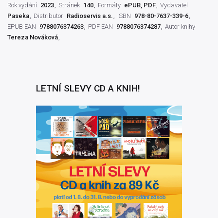
Rok vydání
2023
Stránek
140
Formáty
ePUB, PDF
Vydavatel
Paseka
Distributor
Radioservis a.s.
ISBN
978-80-7637-339-6
EPUB EAN
9788076374263
PDF EAN
9788076374287
Autor knihy
Tereza Nováková
LETNÍ SLEVY CD A KNIH!