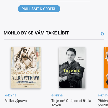
PŘIHLÁSIT K ODBĚRU
MOHLO BY SE VÁM TAKÉ LÍBIT
e-kniha
e-kniha
e-knih
Velká výprava
To je on! O té, co si říkala
Příběh
Toyen
políbi