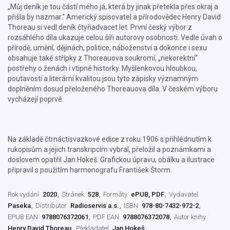
„Můj deník je tou částí mého já, která by jinak přetekla přes okraj a
přišla by nazmar.“ Americký spisovatel a přírodovědec Henry David
Thoreau si vedl deník čtyřiadvacet let. První český výbor z
rozsáhlého díla ukazuje celou šíři autorovy osobnosti. Vedle úvah o
přírodě, umění, dějinách, politice, náboženství a dokonce i sexu
obsahuje také střípky z Thoreauova soukromí, „nekorektní“
postřehy o ženách i vtipné historky. Myšlenkovou hloubkou,
poutavostí a literární kvalitou jsou tyto zápisky významným
doplněním dosud přeloženého Thoreauova díla. V českém výboru
vycházejí poprvé.
Na základě čtrnáctisvazkové edice z roku 1906 s přihlédnutím k
rukopisům a jejich transkripcím vybral, přeložil a poznámkami a
doslovem opatřil Jan Hokeš. Grafickou úpravu, obálku a ilustrace
připravil s použitím harmonografu František Štorm.
Rok vydání
2020
Stránek
528
Formáty
ePUB, PDF
Vydavatel
Paseka
Distributor
Radioservis a.s.
ISBN
978-80-7432-972-2
EPUB EAN
9788076372061
PDF EAN
9788076372078
Autor knihy
Henry David Thoreau
Překladatel
Jan Hokeš