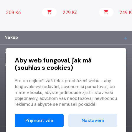
309 Kč
279 Kč
249 K
Nákup
O společnosti
Aby web fungoval, jak má
Kontakt
(souhlas s cookies)
Pro co nejlepší zážitek z procházení webu - aby
fungovalo vyhledávání, abychom si pamatovali, co
máte v košíku, abyste jednoduše zjistili stav vaší
objednávky, abychom vás neobtěžovali nevhodnou
reklamou a abyste se nemuseli pokaždé
přihlašovat.
Proto od vás potřebujeme souhlas se
Přijmout vše
Nastavení
zpracováním souborů cookies
, tj. malých souborů,
které se dočasně ukládají ve vašem prohlížeči.