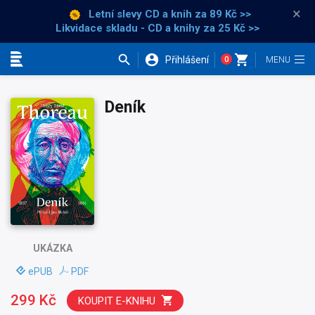
×
Letní slevy CD a knih
za 89 Kč >>
Likvidace skladu - CD a knihy za 25 Kč >>
Přihlášení
0
Kategorie
Deník
UKÁZKA
ePUB
PDF
299 Kč
KOUPIT E-KNIHU