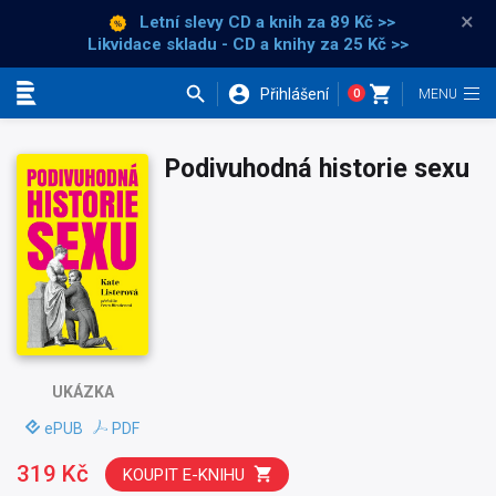
×
Letní slevy CD a knih
za 89 Kč >>
Likvidace skladu - CD a knihy za 25 Kč >>
Přihlášení
0
Kategorie
Podivuhodná historie sexu
UKÁZKA
ePUB
PDF
319 Kč
KOUPIT E-KNIHU