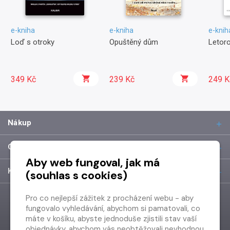
e-kniha
e-kniha
e-knih
Loď s otroky
Opuštěný dům
Letor
349 Kč
239 Kč
249 K
Nákup
O společnosti
Aby web fungoval, jak má
Kontakt
(souhlas s cookies)
Pro co nejlepší zážitek z procházení webu - aby
fungovalo vyhledávání, abychom si pamatovali, co
máte v košíku, abyste jednoduše zjistili stav vaší
objednávky, abychom vás neobtěžovali nevhodnou