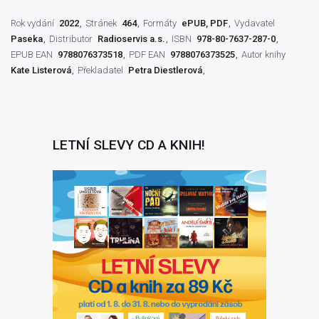
Rok vydání
2022
Stránek
464
Formáty
ePUB, PDF
Vydavatel
Paseka
Distributor
Radioservis a.s.
ISBN
978-80-7637-287-0
EPUB EAN
9788076373518
PDF EAN
9788076373525
Autor knihy
Kate Listerová
Překladatel
Petra Diestlerová
LETNÍ SLEVY CD A KNIH!