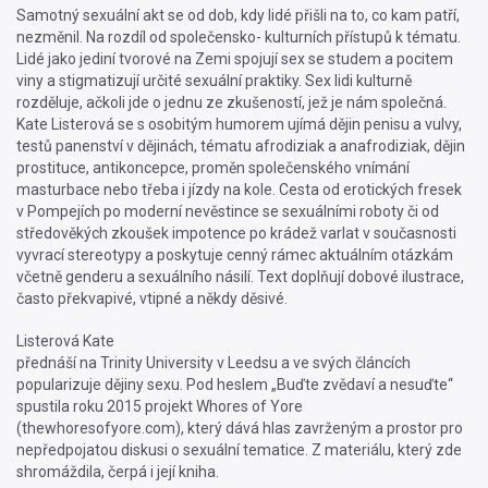
Samotný sexuální akt se od dob, kdy lidé přišli na to, co kam patří,
nezměnil. Na rozdíl od společensko- kulturních přístupů k tématu.
Lidé jako jediní tvorové na Zemi spojují sex se studem a pocitem
viny a stigmatizují určité sexuální praktiky. Sex lidi kulturně
rozděluje, ačkoli jde o jednu ze zkušeností, jež je nám společná.
Kate Listerová se s osobitým humorem ujímá dějin penisu a vulvy,
testů panenství v dějinách, tématu afrodiziak a anafrodiziak, dějin
prostituce, antikoncepce, proměn společenského vnímání
masturbace nebo třeba i jízdy na kole. Cesta od erotických fresek
v Pompejích po moderní nevěstince se sexuálními roboty či od
středověkých zkoušek impotence po krádež varlat v současnosti
vyvrací stereotypy a poskytuje cenný rámec aktuálním otázkám
včetně genderu a sexuálního násilí. Text doplňují dobové ilustrace,
často překvapivé, vtipné a někdy děsivé.
Listerová Kate
přednáší na Trinity University v Leedsu a ve svých článcích
popularizuje dějiny sexu. Pod heslem „Buďte zvědaví a nesuďte“
spustila roku 2015 projekt Whores of Yore
(thewhoresofyore.com), který dává hlas zavrženým a prostor pro
nepředpojatou diskusi o sexuální tematice. Z materiálu, který zde
shromáždila, čerpá i její kniha.