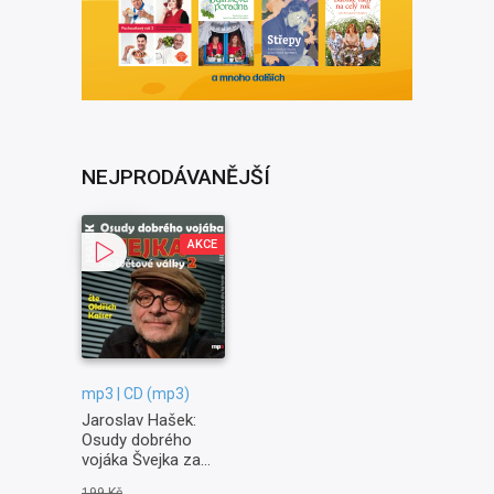
NEJPRODÁVANĚJŠÍ
AKCE
mp3 | CD (mp3)
Jaroslav Hašek:
Osudy dobrého
vojáka Švejka za
světové války II. -
199 Kč