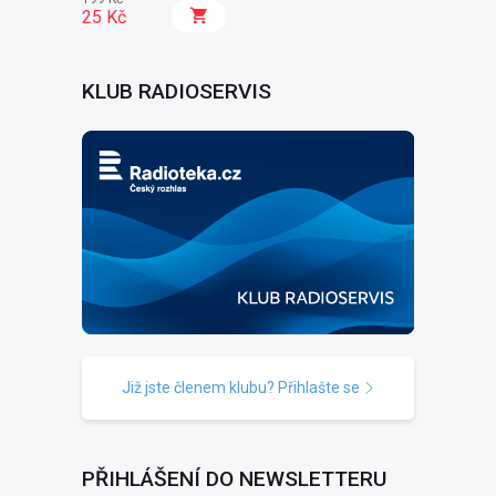
Na frontě
25 Kč
KLUB RADIOSERVIS
Již jste členem klubu? Přihlašte se
PŘIHLÁŠENÍ DO NEWSLETTERU