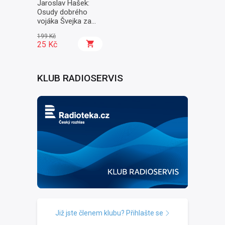
Jaroslav Hašek:
Osudy dobrého
vojáka Švejka za
světové války II. -
199 Kč
Na frontě
25 Kč
KLUB RADIOSERVIS
Již jste členem klubu? Přihlašte se