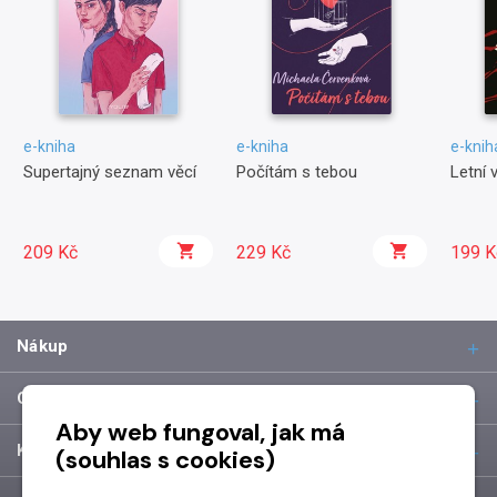
e-kniha
e-kniha
e-knih
Supertajný seznam věcí
Počítám s tebou
Letní 
209 Kč
229 Kč
199 K
Nákup
O společnosti
Aby web fungoval, jak má
Kontakt
(souhlas s cookies)