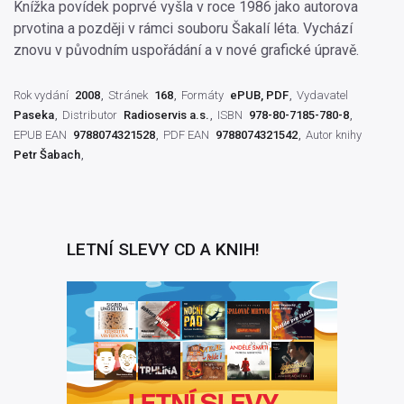
Knížka povídek poprvé vyšla v roce 1986 jako autorova
prvotina a později v rámci souboru Šakalí léta. Vychází
znovu v původním uspořádání a v nové grafické úpravě.
Rok vydání
2008
Stránek
168
Formáty
ePUB, PDF
Vydavatel
Paseka
Distributor
Radioservis a.s.
ISBN
978-80-7185-780-8
EPUB EAN
9788074321528
PDF EAN
9788074321542
Autor knihy
Petr Šabach
LETNÍ SLEVY CD A KNIH!