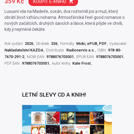
359 Kč
KOUPIT E-KNIHU
Luxusní vila na Madeiře, oceán, dva roztomilí psi a muž, který
obrátí život vzhůru nohama. Atmosférická feel-good romance o
nových začátcích, druhých šancích a lásce, která přijde ve chvíli,
kdy ji nejméně čekáte.
Rok vydání
2026
Stránek
336
Formáty
Mobi, ePUB, PDF
Vydavatel
Nakladatelství KAZDA
Distributor
Radioservis a.s.
ISBN
978-80-
7670-291-2
MOBI EAN
9788076703001
EPUB EAN
9788076703001
PDF EAN
9788076703001
Autor knihy
Kate Frost
LETNÍ SLEVY CD A KNIH!