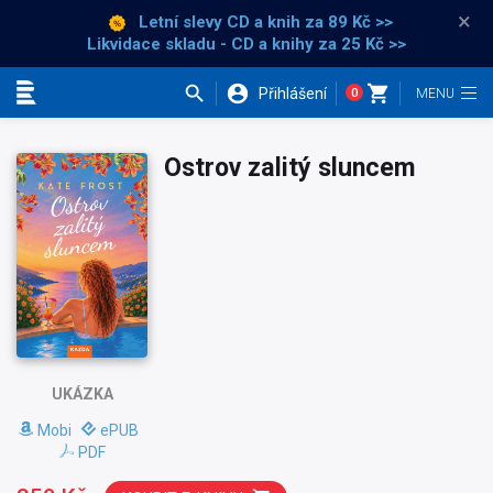
×
Letní slevy CD a knih
za 89 Kč >>
Likvidace skladu - CD a knihy za 25 Kč >>
Přihlášení
0
Kategorie
Ostrov zalitý sluncem
UKÁZKA
Mobi
ePUB
PDF