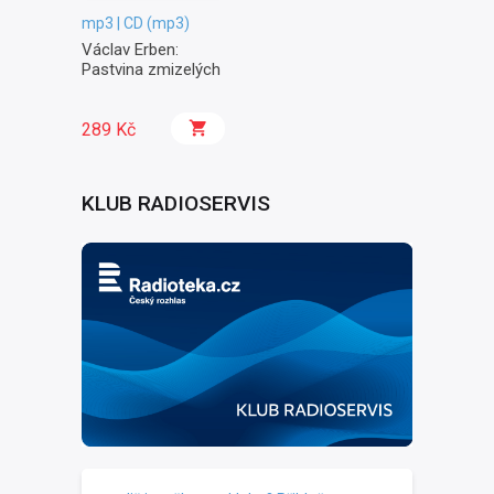
mp3 | CD (mp3)
Václav Erben:
Pastvina zmizelých
289 Kč
KLUB RADIOSERVIS