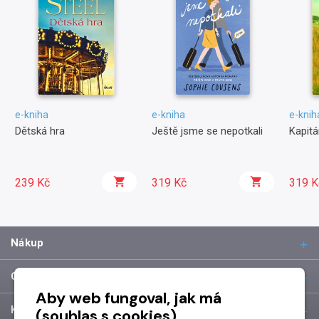
e-kniha
e-kniha
e-knih
Dětská hra
Ještě jsme se nepotkali
Kapit
239 Kč
319 Kč
319 K
Nákup
O společnosti
Aby web fungoval, jak má
Kontakt
(souhlas s cookies)