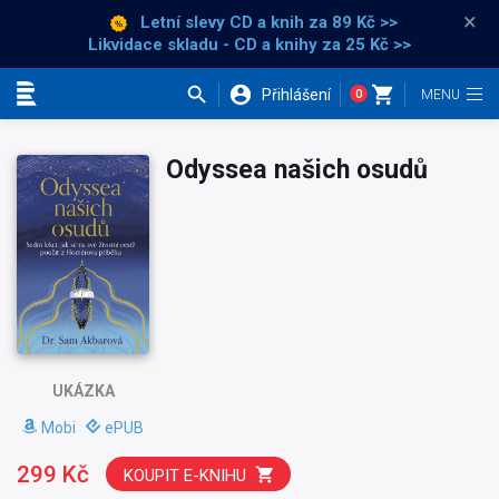
×
Letní slevy CD a knih
za 89 Kč >>
Likvidace skladu - CD a knihy za 25 Kč >>
Přihlášení
0
Kategorie
Odyssea našich osudů
UKÁZKA
Mobi
ePUB
299 Kč
KOUPIT E-KNIHU