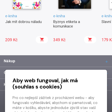
e-kniha
e-kniha
e-knih
Jak mít dobrou náladu
Byznys etiketa a
Slavní 
komunikace
209 Kč
349 Kč
179 K
Nákup
O společnosti
Aby web fungoval, jak má
Kontakt
(souhlas s cookies)
Pro co nejlepší zážitek z procházení webu - aby
fungovalo vyhledávání, abychom si pamatovali, co
máte v košíku, abyste jednoduše zjistili stav vaší