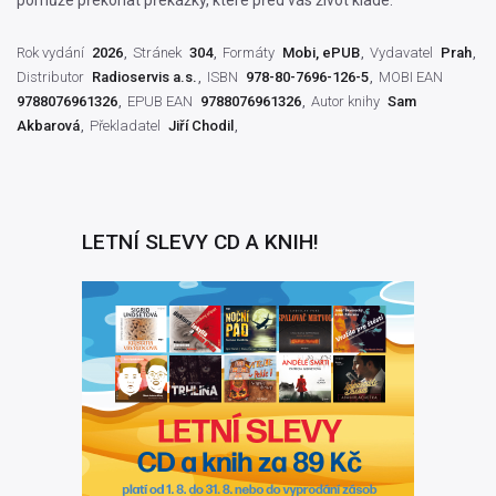
Rok vydání
2026
Stránek
304
Formáty
Mobi, ePUB
Vydavatel
Prah
Distributor
Radioservis a.s.
ISBN
978-80-7696-126-5
MOBI EAN
9788076961326
EPUB EAN
9788076961326
Autor knihy
Sam
Akbarová
Překladatel
Jiří Chodil
LETNÍ SLEVY CD A KNIH!