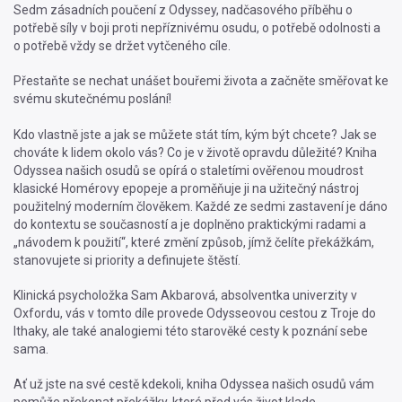
Sedm zásadních poučení z Odyssey, nadčasového příběhu o
potřebě síly v boji proti nepříznivému osudu, o potřebě odolnosti a
o potřebě vždy se držet vytčeného cíle.
Přestaňte se nechat unášet bouřemi života a začněte směřovat ke
svému skutečnému poslání!
Kdo vlastně jste a jak se můžete stát tím, kým být chcete? Jak se
chováte k lidem okolo vás? Co je v životě opravdu důležité? Kniha
Odyssea našich osudů se opírá o staletími ověřenou moudrost
klasické Homérovy epopeje a proměňuje ji na užitečný nástroj
použitelný moderním člověkem. Každé ze sedmi zastavení je dáno
do kontextu se současností a je doplněno praktickými radami a
„návodem k použití“, které změní způsob, jímž čelíte překážkám,
stanovujete si priority a definujete štěstí.
Klinická psycholožka Sam Akbarová, absolventka univerzity v
Oxfordu, vás v tomto díle provede Odysseovou cestou z Troje do
Ithaky, ale také analogiemi této starověké cesty k poznání sebe
sama.
Ať už jste na své cestě kdekoli, kniha Odyssea našich osudů vám
pomůže překonat překážky, které před vás život klade.