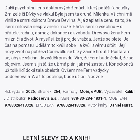
Další psychothriller o doktorových ženách, který potěší fanoušky
Zmizelé či Dívky ve vlaku! Byla jsem ta druhá. Milenka. Všichni mě
vinili ze smrti doktora Drewa Devlina. A já zaplatila cenu za to, že
jsem milovala nesprávného muže. Přišla jsem o všechno – o
přátele, rodinu, domov, dokonce i o svobodu. Drewova žena Fern
mi zničila život. A myslí si, že jí projde vražda. Jenže se plete. Je
čas na pomstu. Udělám to kvůli sobě… a kvůli svému dítěti. Její
nový život na pobřeží Cornwallu se brzy začne hroutit. Postarám
se, aby se všichni dozvěděli pravdu. Vím, že Fern bude čekat, že se
objevím. Jsem si jistá, že už má plán, jak mě zastavit. Koneckonců
už tolik lidí dokázala obelstít. Ovšem mě Fern vždycky
podceňovala. A až to pochopí, bude už příliš pozdě…
Rok vydání
2026
Stránek
264
Formáty
Mobi, ePUB
Vydavatel
Kalibr
Distributor
Radioservis a.s.
ISBN
978-80-284-1831-1
MOBI EAN
9788028418328
EPUB EAN
9788028418328
Autor knihy
Daniel Hurst
LETNÍ SLEVY CD A KNIH!