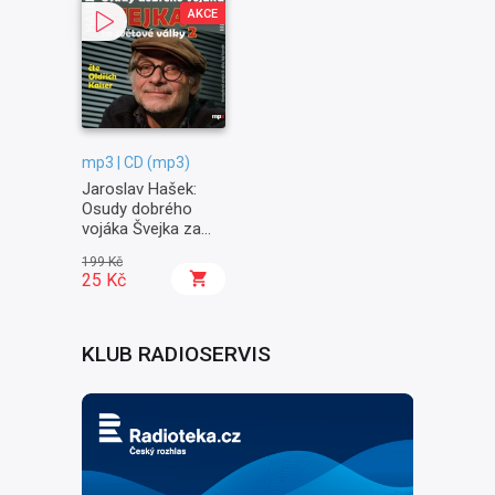
AKCE
mp3 | CD (mp3)
Jaroslav Hašek:
Osudy dobrého
vojáka Švejka za
světové války II. -
199 Kč
Na frontě
25 Kč
KLUB RADIOSERVIS