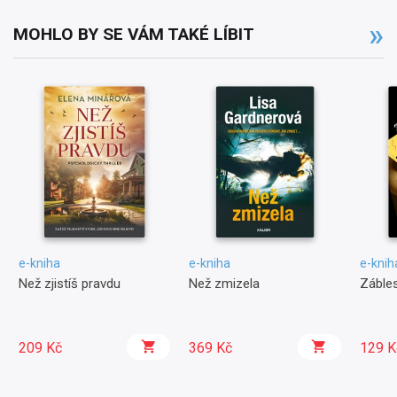
MOHLO BY SE VÁM TAKÉ LÍBIT
e-kniha
e-kniha
e-knih
Než zjistíš pravdu
Než zmizela
Zábles
209 Kč
369 Kč
129 K