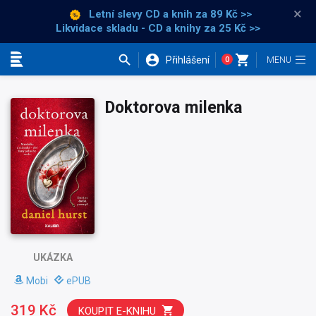
×
Letní slevy CD a knih
za 89 Kč >>
Likvidace skladu - CD a knihy za 25 Kč >>
Přihlášení
0
Kategorie
Doktorova milenka
UKÁZKA
Mobi
ePUB
319 Kč
KOUPIT E-KNIHU