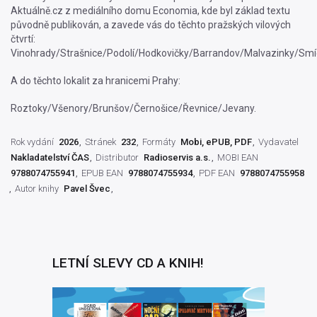
Aktuálně.cz z mediálního domu Economia, kde byl základ textu
původně publikován, a zavede vás do těchto pražských vilových
čtvrtí:
Vinohrady/Strašnice/Podolí/Hodkovičky/Barrandov/Malvazinky/Sm
A do těchto lokalit za hranicemi Prahy:
Roztoky/Všenory/Brunšov/Černošice/Řevnice/Jevany.
Rok vydání
2026
Stránek
232
Formáty
Mobi, ePUB, PDF
Vydavatel
Nakladatelství ČAS
Distributor
Radioservis a.s.
MOBI EAN
9788074755941
EPUB EAN
9788074755934
PDF EAN
9788074755958
Autor knihy
Pavel Švec
LETNÍ SLEVY CD A KNIH!