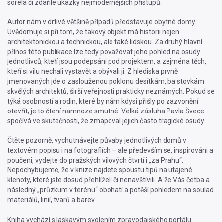
sorela či zdařilé ukázky nejmodernějších přístupů.
Autor nám v drtivé většině případů představuje obytné domy.
Uvědomuje si při tom, že takový objekt má historii nejen
architektonickou a technickou, ale také lidskou. Za druhý hlavní
přínos této publikace lze tedy považovat jeho pohled na osudy
jednotlivců, kteří jsou podepsáni pod projektem, a zejména těch,
kteří si vilu nechali vystavět a obývali ji. Z hlediska prvně
jmenovaných jde o zaslouženou poklonu desítkám, ba stovkám
skvělých architektů, širší veřejnosti prakticky neznámých. Pokud se
týká osobností a rodin, které by nám kdysi přišly po zazvonění
otevřít, je to čtení namnoze smutné. Velká zásluha Pavla Švece
spočívá ve skutečnosti, že zmapoval jejich často tragické osudy.
Čtěte pozorně, vychutnávejte půvaby jednotlivých domů v
textovém popisu i na fotografiích – ale především se, inspirováni a
poučeni, vydejte do pražských vilových čtvrtí i „za Prahu“.
Nepochybujeme, že v knize najdete spoustu tipů na utajené
klenoty, které jste dosud přehlíželi či nenavštívili. A že Vás četba a
následný „průzkum v terénu“ obohatí a potěší pohledem na soulad
materiálů, linií, tvarů a barev.
Kniha vychází s laskavým svolením zpravodajského portálu