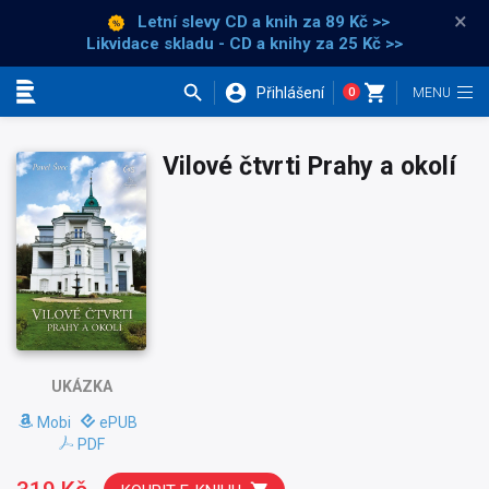
×
Letní slevy CD a knih
za 89 Kč >>
Likvidace skladu - CD a knihy za 25 Kč >>
Přihlášení
0
Kategorie
Vilové čtvrti Prahy a okolí
UKÁZKA
Mobi
ePUB
PDF