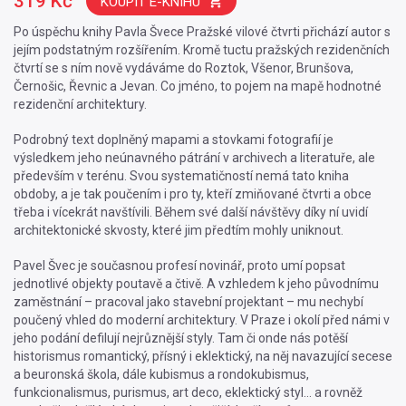
319 Kč
KOUPIT E-KNIHU
Po úspěchu knihy Pavla Švece Pražské vilové čtvrti přichází autor s
jejím podstatným rozšířením. Kromě tuctu pražských rezidenčních
čtvrtí se s ním nově vydáváme do Roztok, Všenor, Brunšova,
Černošic, Řevnic a Jevan. Co jméno, to pojem na mapě hodnotné
rezidenční architektury.
Podrobný text doplněný mapami a stovkami fotografií je
výsledkem jeho neúnavného pátrání v archivech a literatuře, ale
především v terénu. Svou systematičností nemá tato kniha
obdoby, a je tak poučením i pro ty, kteří zmiňované čtvrti a obce
třeba i vícekrát navštívili. Během své další návštěvy díky ní uvidí
architektonické skvosty, které jim předtím mohly uniknout.
Pavel Švec je současnou profesí novinář, proto umí popsat
jednotlivé objekty poutavě a čtivě. A vzhledem k jeho původnímu
zaměstnání – pracoval jako stavební projektant – mu nechybí
poučený vhled do moderní architektury. V Praze i okolí před námi v
jeho podání defilují nejrůznější styly. Tam či onde nás potěší
historismus romantický, přísný i eklektický, na něj navazující secese
a beuronská škola, dále kubismus a rondokubismus,
funkcionalismus, purismus, art deco, eklektický styl… a rovněž