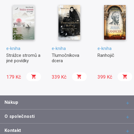
e-kniha
e-kniha
e-kniha
Strážce stromů a
Tlumočníkova
Ranhojič
jiné povídky
dcera
179 Kč
339 Kč
399 Kč
Nákup
O společnosti
Kontakt