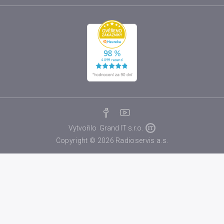
Vytvořilo
Grand IT s.r.o.
Copyright © 2026 Radioservis a.s.