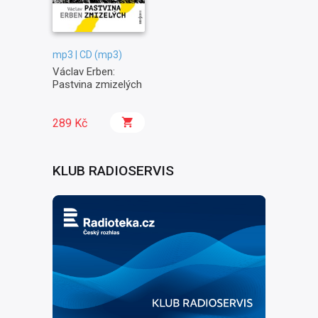
mp3 | CD (mp3)
Václav Erben:
Pastvina zmizelých
289 Kč
KLUB RADIOSERVIS