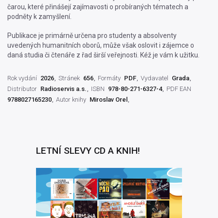
čarou, které přinášejí zajímavosti o probíraných tématech a
podněty k zamyšlení.
Publikace je primárně určena pro studenty a absolventy
uvedených humanitních oborů, může však oslovit i zájemce o
daná studia či čtenáře z řad širší veřejnosti. Kéž je vám k užitku.
Rok vydání
2026
Stránek
656
Formáty
PDF
Vydavatel
Grada
Distributor
Radioservis a.s.
ISBN
978-80-271-6327-4
PDF EAN
9788027165230
Autor knihy
Miroslav Orel
LETNÍ SLEVY CD A KNIH!