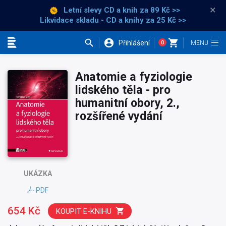
×
Letní slevy CD a knih
za 89 Kč >>
Likvidace skladu - CD a knihy za 25 Kč >>
Přihlášení
0
Kategorie
Anatomie a fyziologie
lidského těla - pro
humanitní obory, 2.,
rozšířené vydání
UKÁZKA
PDF
654 Kč
KOUPIT E-KNIHU