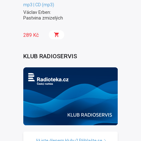
mp3 | CD (mp3)
Václav Erben:
Pastvina zmizelých
289 Kč
KLUB RADIOSERVIS
Již jste členem klubu? Přihlašte se