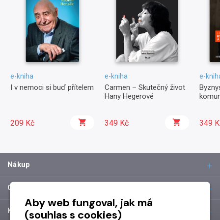
e-kniha
e-kniha
e-knih
I v nemoci si buď přítelem
Carmen – Skutečný život
Byznys
Hany Hegerové
komun
209 Kč
349 Kč
349 K
Nákup
O společnosti
Aby web fungoval, jak má
Kontakt
(souhlas s cookies)