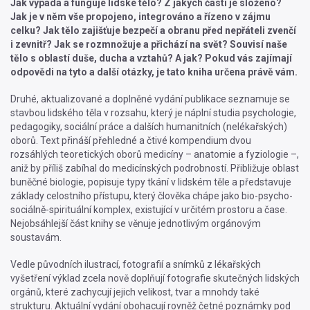
Jak vypadá a funguje lidské tělo? Z jakých částí je složeno?
Jak je v něm vše propojeno, integrováno a řízeno v zájmu
celku? Jak tělo zajišťuje bezpečí a obranu před nepřáteli zvenčí
i zevnitř? Jak se rozmnožuje a přichází na svět? Souvisí naše
tělo s oblastí duše, ducha a vztahů? A jak? Pokud vás zajímají
odpovědi na tyto a další otázky, je tato kniha určena právě vám.
Druhé, aktualizované a doplněné vydání publikace seznamuje se
stavbou lidského těla v rozsahu, který je náplní studia psychologie,
pedagogiky, sociální práce a dalších humanitních (nelékařských)
oborů. Text přináší přehledné a čtivé kompendium dvou
rozsáhlých teoretických oborů medicíny – anatomie a fyziologie –,
aniž by příliš zabíhal do medicínských podrobností. Přibližuje oblast
buněčné biologie, popisuje typy tkání v lidském těle a představuje
základy celostního přístupu, který člověka chápe jako bio-psycho-
sociálně-spirituální komplex, existující v určitém prostoru a čase.
Nejobsáhlejší část knihy se věnuje jednotlivým orgánovým
soustavám.
Vedle původních ilustrací, fotografií a snímků z lékařských
vyšetření výklad zcela nově doplňují fotografie skutečných lidských
orgánů, které zachycují jejich velikost, tvar a mnohdy také
strukturu. Aktuální vydání obohacují rovněž četné poznámky pod