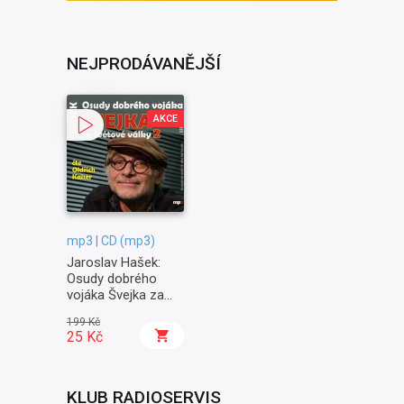
NEJPRODÁVANĚJŠÍ
AKCE
mp3 | CD (mp3)
Jaroslav Hašek:
Osudy dobrého
vojáka Švejka za
světové války II. -
199 Kč
Na frontě
25 Kč
KLUB RADIOSERVIS