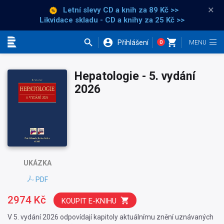
×
Letní slevy CD a knih
za 89 Kč >>
Likvidace skladu - CD a knihy za 25 Kč >>
Přihlášení
0
Kategorie
Hepatologie - 5. vydání
2026
UKÁZKA
PDF
2974 Kč
KOUPIT E-KNIHU
V 5. vydání 2026 odpovídají kapitoly aktuálnímu znění uznávaných