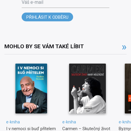
Váš e-mail
PŘIHLÁSIT K ODBĚRU
MOHLO BY SE VÁM TAKÉ LÍBIT
e-kniha
e-kniha
e-knih
I v nemoci si buď přítelem
Carmen – Skutečný život
Byznys