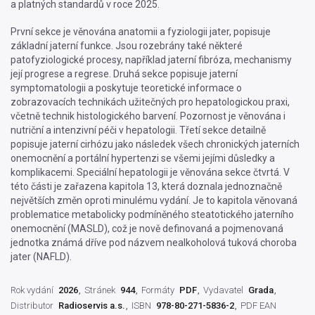
a platných standardů v roce 2025.
První sekce je věnována anatomii a fyziologii jater, popisuje
základní jaterní funkce. Jsou rozebrány také některé
patofyziologické procesy, například jaterní fibróza, mechanismy
její progrese a regrese. Druhá sekce popisuje jaterní
symptomatologii a poskytuje teoretické informace o
zobrazovacích technikách užitečných pro hepatologickou praxi,
včetně technik histologického barvení. Pozornost je věnována i
nutriční a intenzivní péči v hepatologii. Třetí sekce detailně
popisuje jaterní cirhózu jako následek všech chronických jaterních
onemocnění a portální hypertenzi se všemi jejími důsledky a
komplikacemi. Speciální hepatologii je věnována sekce čtvrtá. V
této části je zařazena kapitola 13, která doznala jednoznačně
největších změn oproti minulému vydání. Je to kapitola věnovaná
problematice metabolicky podmíněného steatotického jaterního
onemocnění (MASLD), což je nově definovaná a pojmenovaná
jednotka známá dříve pod názvem nealkoholová tuková choroba
jater (NAFLD).
Rok vydání
2026
Stránek
944
Formáty
PDF
Vydavatel
Grada
Distributor
Radioservis a.s.
ISBN
978-80-271-5836-2
PDF EAN