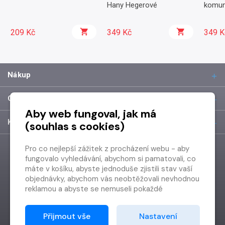
Hany Hegerové
komun
209 Kč
349 Kč
349 K
Nákup
O společnosti
Aby web fungoval, jak má
Kontakt
(souhlas s cookies)
Pro co nejlepší zážitek z procházení webu - aby
fungovalo vyhledávání, abychom si pamatovali, co
máte v košíku, abyste jednoduše zjistili stav vaší
objednávky, abychom vás neobtěžovali nevhodnou
reklamou a abyste se nemuseli pokaždé
přihlašovat.
Proto od vás potřebujeme souhlas se
Přijmout vše
Nastavení