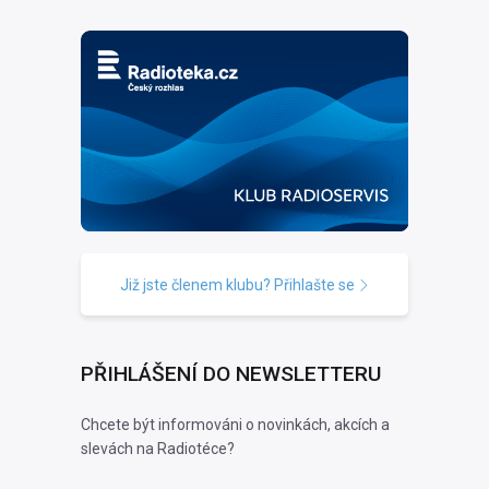
Již jste členem klubu? Přihlašte se
PŘIHLÁŠENÍ DO NEWSLETTERU
Chcete být informováni o novinkách, akcích a
slevách na Radiotéce?