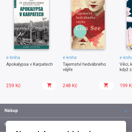
e-kniha
e-kniha
e-knih
Apokalypsa v Karpatech
Tajemství hedvábného
Věci, k
vějíře
když z
259 Kč
248 Kč
199 K
Nákup
O společnosti