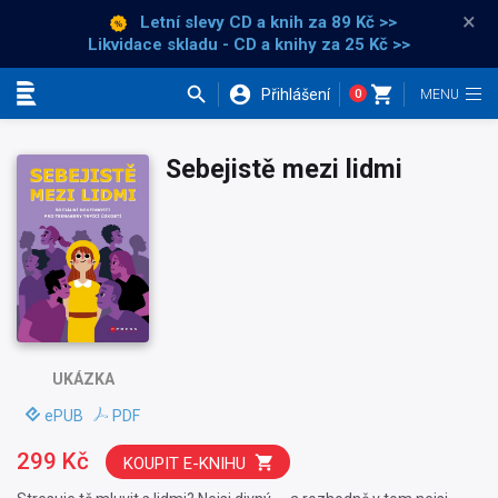
×
Letní slevy CD a knih
za 89 Kč >>
Likvidace skladu - CD a knihy za 25 Kč >>
Přihlášení
0
Kategorie
Sebejistě mezi lidmi
UKÁZKA
ePUB
PDF
299 Kč
KOUPIT E-KNIHU