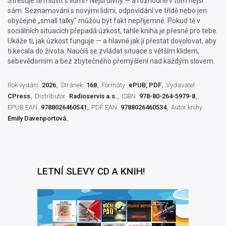
Stresuje tě mluvit s lidmi? Nejsi divný — a rozhodně v tom nejsi
sám. Seznamování s novými lidmi, odpovídání ve třídě nebo jen
obyčejné „small talky” můžou být fakt nepříjemné. Pokud tě v
sociálních situacích přepadá úzkost, tahle kniha je přesně pro tebe.
Ukáže ti, jak úzkost funguje — a hlavně jak jí přestat dovolovat, aby
ti kecala do života. Naučíš se zvládat situace s větším klidem,
sebevědomím a bez zbytečného přemýšlení nad každým slovem.
Rok vydání
2026
Stránek
168
Formáty
ePUB, PDF
Vydavatel
CPress
Distributor
Radioservis a.s.
ISBN
978-80-264-5979-8
EPUB EAN
9788026460541
PDF EAN
9788026460534
Autor knihy
Emily Davenportová
LETNÍ SLEVY CD A KNIH!