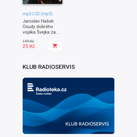
mp3 | CD (mp3)
Jaroslav Hašek:
Osudy dobrého
vojáka Švejka za
světové války II. -
199 Kč
Na frontě
25 Kč
KLUB RADIOSERVIS