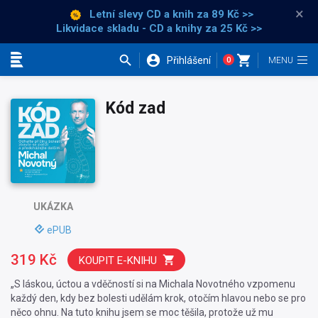
×
Letní slevy CD a knih
za 89 Kč >>
Likvidace skladu - CD a knihy za 25 Kč >>
Přihlášení
0
Kategorie
Kód zad
UKÁZKA
ePUB
319 Kč
KOUPIT E-KNIHU
„S láskou, úctou a vděčností si na Michala Novotného vzpomenu
každý den, kdy bez bolesti udělám krok, otočím hlavou nebo se pro
něco ohnu. Na tuto knihu jsem se moc těšila, protože už mu