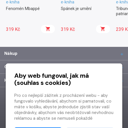
e-kniha
e-kniha
e-knih
Fenomén Mbappé
Spánek je umění
Tribun
patria
319 Kč
319 Kč
239 K
Nákup
O společnosti
Aby web fungoval, jak má
Kontakt
(souhlas s cookies)
Pro co nejlepší zážitek z procházení webu - aby
fungovalo vyhledávání, abychom si pamatovali, co
máte v košíku, abyste jednoduše zjistili stav vaší
objednávky, abychom vás neobtěžovali nevhodnou
reklamou a abyste se nemuseli pokaždé
přihlašovat.