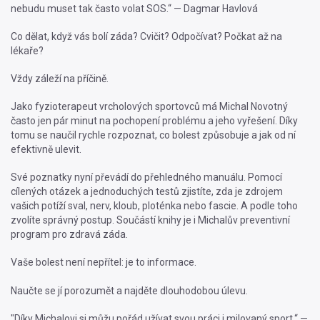
nebudu muset tak často volat SOS.“ — Dagmar Havlová
Co dělat, když vás bolí záda? Cvičit? Odpočívat? Počkat až na
lékaře?
Vždy záleží na příčině.
Jako fyzioterapeut vrcholových sportovců má Michal Novotný
často jen pár minut na pochopení problému a jeho vyřešení. Díky
tomu se naučil rychle rozpoznat, co bolest způsobuje a jak od ní
efektivně ulevit.
Své poznatky nyní převádí do přehledného manuálu. Pomocí
cílených otázek a jednoduchých testů zjistíte, zda je zdrojem
vašich potíží sval, nerv, kloub, ploténka nebo fascie. A podle toho
zvolíte správný postup. Součástí knihy je i Michalův preventivní
program pro zdravá záda.
Vaše bolest není nepřítel: je to informace.
Naučte se jí porozumět a najděte dlouhodobou úlevu.
"Díky Michalovi si můžu pořád užívat svou práci i milovaný sport.“ —