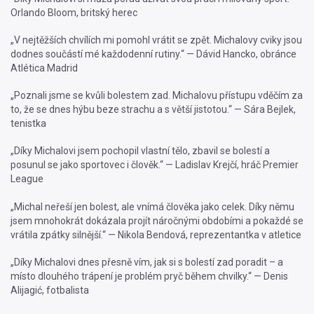
Orlando Bloom, britský herec
„V nejtěžších chvílích mi pomohl vrátit se zpět. Michalovy cviky jsou
dodnes součástí mé každodenní rutiny.“ — Dávid Hancko, obránce
Atlética Madrid
„Poznali jsme se kvůli bolestem zad. Michalovu přístupu vděčím za
to, že se dnes hýbu beze strachu a s větší jistotou.“ — Sára Bejlek,
tenistka
„Díky Michalovi jsem pochopil vlastní tělo, zbavil se bolestí a
posunul se jako sportovec i člověk.“ — Ladislav Krejčí, hráč Premier
League
„Michal neřeší jen bolest, ale vnímá člověka jako celek. Díky němu
jsem mnohokrát dokázala projít náročnými obdobími a pokaždé se
vrátila zpátky silnější.“ — Nikola Bendová, reprezentantka v atletice
„Díky Michalovi dnes přesně vím, jak si s bolestí zad poradit – a
místo dlouhého trápení je problém pryč během chvilky.“ — Denis
Alijagić, fotbalista