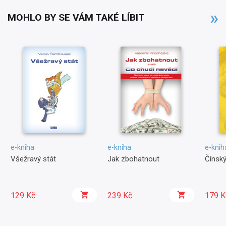
MOHLO BY SE VÁM TAKÉ LÍBIT
e-kniha
e-kniha
e-knih
Všežravý stát
Jak zbohatnout
Čínsk
129 Kč
239 Kč
179 K