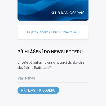
Již jste členem klubu? Přihlašte se
PŘIHLÁŠENÍ DO NEWSLETTERU
Chcete být informováni o novinkách, akcích a
slevách na Radiotéce?
Váš e-mail
PŘIHLÁSIT K ODBĚRU