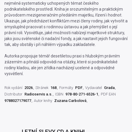
nejméně systematicky uchopených témat českého
podnikatelského prostředí. Kniha je srozumitelným a praktickým
průvodcem mezigeneračním předáním majetku, řízení i hodnot.
Ukazuje, jak předcházet konfliktům mezi členy rodiny, jak vytvořit a
smysluplně pracovat s rodinnou ústavou a jak přemýšlet o její
právní roli. Vysvětluje, jaké možnosti nabízejí majetkové struktury,
jako jsou svěřenské či nadační fondy, a jak nastavit jejich fungování
tak, aby obstály i při náhlém výpadku zakladatele.
Autorka propojuje téměř desetiletou praxi s hlubokým právním
zázemím a přináší odpovědi na otázky, které si podnikatelské
rodiny kladou, ale jen zřídka nacházejí ucelené a odpovědné
vysvětlení.
Rok vydání
2026
Stránek
168
Formáty
PDF
Vydavatel
Grada
Distributor
Radioservis a.s.
ISBN
978-80-271-6526-1
PDF EAN
9788027179077
Autor knihy
Zuzana Carbolová
LETNÍ SLEVY CD A KNIH!