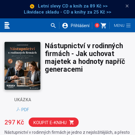
×
Letní slevy CD a knih
za 89 Kč >>
Likvidace skladu - CD a knihy za 25 Kč >>
Přihlášení
0
Kategorie
Nástupnictví v rodinných
firmách - Jak uchovat
majetek a hodnoty napříč
generacemi
UKÁZKA
PDF
297 Kč
KOUPIT E-KNIHU
Nástupnictví v rodinných firmách je jedno z nejsložitějších, a přesto