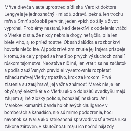
Mŕtve dievča v aute uprostred sídliska. Verdikt doktora
Lengyela je jednoznačný - mladá, zdravá, pekná, len trochu
mŕtva. Smrť spôsobil pervitín, jeden vpich do žily a život
vyprchal. Problémy nastanú, keď detektívi z oddelenia vrážd
o Vierke zistia, že nikdy nebrala drogy, nefajčila, pila len
biele víno, aj to príležitostne. Obsah žalúdka a rozbor krvi
hovoria niečo iné. Aj podozrivé zmiznutie jej frajera prispeje
k tomu, že celý prípad sa hneď po prvých výsluchoch zahalí
rúškom tajomstva. Neostáva nič iné, len vrátiť sa na začiatok
a podľa zaužívaných pravidiel vyšetrovania rozpletať
záhadu mŕtvej Vierky trpezlivo, krok za krokom. Prvé
zistenia sú zaujímavé, jej vážna známosť Marek nie je len
obyčajný elektrikár a o Vierku ako o dôležitú svedkyňu majú
záujem aj iné zložky polície, bohužiaľ, neskoro. Ani
Marekovi kamaráti, banda holohlavých chuligánov v
bomberách a kanadách, nie sú mimo podozrenia, hoci
navonok sa tvária ako stelesnená spravodlivosť a tvrdá ruka
zákona zároveň, v skutočnosti majú ich nočné nájazdy