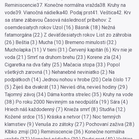
Reminiscencie37. Konečne normálna vražda38. Kruhy na
vode39. Vianočná nádielka40. Podaj prst41. Veštica42. Krv
sa stane zábavou Časová následnosť príbehov: Z
osemdesiatych rokov Uzol (16.) Básnik (18.) Nežná
fatamorgána (22.) Z deväťdesiatych rokov List zo záhrobia
(26.) Beštia (3.) Mucha (10.) Bremeno minulosti (32.)
Mucholapka (11.) V tieni (31.) Červený kapitán (6.) Krv nie je
voda (21.) Smrť na druhom brehu (23.) Korene zla (24.)
Cigaretka na dva ťahy (25.) Mačacia stopa (33.) Popol
všetkých zarovná (1.) Nehanebné neviniatko (2.) Na
podpätkoch (14.) Jednou nohou v hrobe (20.) Cela číslo 17
(5.) Žiješ iba dvakrát (13.) Nevieš dňa, nevieš hodiny (29.)
Tajomný závoj (34.) Dáma kontra strelec (35.) Kruhy na vode
(38.) Po roku 2000 Nevinným sa neodpúšťa (19.) Sára (4.)
Hriech náš každodenný (7.) Knieža smrť (8.) Studňa (12.)
Kožené srdce (15.) Kráska a netvor (17.) Noc temných
klamstiev (9.) Venuša zo zátoky (27.) Pochovaní zaživa (28.)
Klbko zmijí (30.) Reminiscencie (36.) Konečne normálna