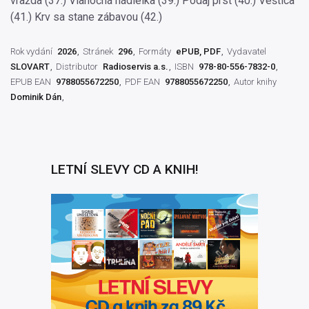
vražda (37.) Vianočná nádielka (39.) Podaj prst (40.) Veštica
(41.) Krv sa stane zábavou (42.)
Rok vydání
2026
Stránek
296
Formáty
ePUB, PDF
Vydavatel
SLOVART
Distributor
Radioservis a.s.
ISBN
978-80-556-7832-0
EPUB EAN
9788055672250
PDF EAN
9788055672250
Autor knihy
Dominik Dán
LETNÍ SLEVY CD A KNIH!