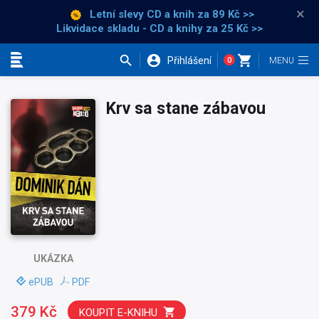
×
Letní slevy CD a knih
za 89 Kč >>
Likvidace skladu - CD a knihy za 25 Kč >>
Přihlášení
0
Kategorie
Krv sa stane zábavou
UKÁZKA
ePUB
PDF
379 Kč
KOUPIT E-KNIHU