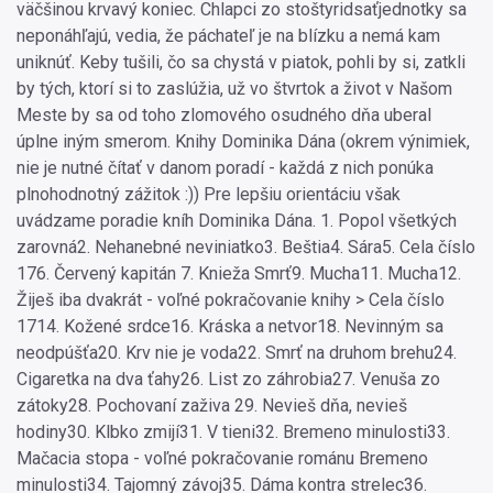
väčšinou krvavý koniec. Chlapci zo stoštyridsaťjednotky sa
neponáhľajú, vedia, že páchateľ je na blízku a nemá kam
uniknúť. Keby tušili, čo sa chystá v piatok, pohli by si, zatkli
by tých, ktorí si to zaslúžia, už vo štvrtok a život v Našom
Meste by sa od toho zlomového osudného dňa uberal
úplne iným smerom. Knihy Dominika Dána (okrem výnimiek,
nie je nutné čítať v danom poradí - každá z nich ponúka
plnohodnotný zážitok :)) Pre lepšiu orientáciu však
uvádzame poradie kníh Dominika Dána. 1. Popol všetkých
zarovná2. Nehanebné neviniatko3. Beštia4. Sára5. Cela číslo
176. Červený kapitán 7. Knieža Smrť9. Mucha11. Mucha12.
Žiješ iba dvakrát - voľné pokračovanie knihy > Cela číslo
1714. Kožené srdce16. Kráska a netvor18. Nevinným sa
neodpúšťa20. Krv nie je voda22. Smrť na druhom brehu24.
Cigaretka na dva ťahy26. List zo záhrobia27. Venuša zo
zátoky28. Pochovaní zaživa 29. Nevieš dňa, nevieš
hodiny30. Klbko zmijí31. V tieni32. Bremeno minulosti33.
Mačacia stopa - voľné pokračovanie románu Bremeno
minulosti34. Tajomný závoj35. Dáma kontra strelec36.