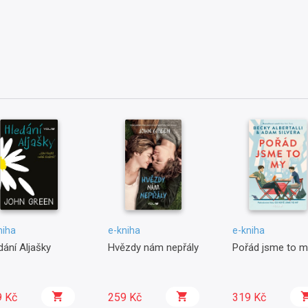
niha
e-kniha
e-kniha
dání Aljašky
Hvězdy nám nepřály
Pořád jsme to m
9 Kč
259 Kč
319 Kč