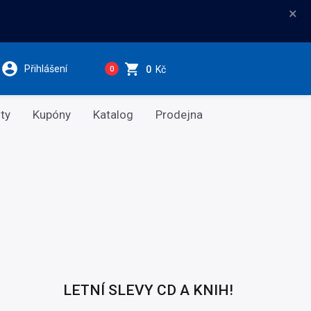
×
Přihlášení
0
Kč
0
ty
Kupóny
Katalog
Prodejna
LETNÍ SLEVY CD A KNIH!