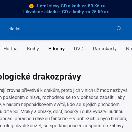
Letní slevy CD a knih
za 89 Kč >>
Likvidace skladu - CD a knihy za 25 Kč >>
Vyhledávání
Hudba
Knihy
E-knihy
DVD
Radiokarty
No
logické drakozprávy
jí zrovna přívětivé k drakům, proto jich v nich už moc nezbývá.
ěm posledním o hlavu, rozhodnou se to v pohádce zabalit… aby
ady, v našem nepohádkovém světě, kde se s jejich příchodem
 dít věci. Mraky a oblaky, déšť, bouřky i duha vybarví nudnou
í počasí pořádnou dávkou fantazie – v příbězích plných humoru,
orologických kouzel, se špetkou poučení a spoustou zábavy.