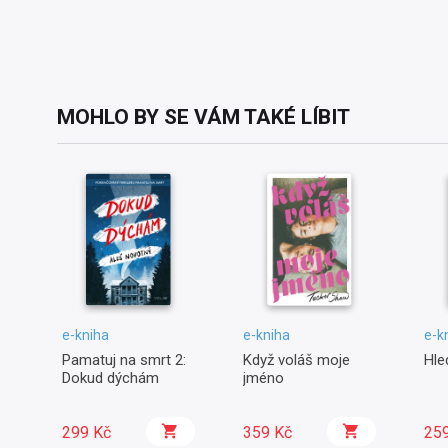
MOHLO BY SE VÁM TAKÉ LÍBIT
e-kniha
e-kniha
e-k
Pamatuj na smrt 2:
Když voláš moje
Hle
Dokud dýchám
jméno
299 Kč
359 Kč
25