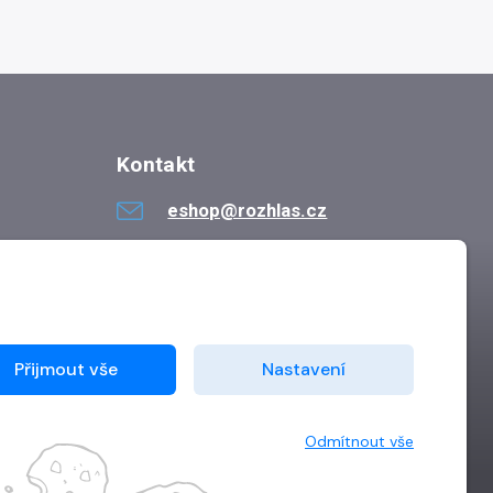
Kontakt
eshop@rozhlas.cz
724 819 319
Po - Pá 8:30 - 16:30
Přijmout vše
Nastavení
Odmítnout vše
Vytvořilo
Grand IT s.r.o.