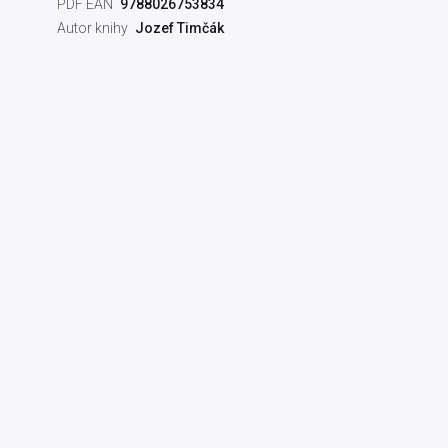
PDF EAN
9788026753834
Autor knihy
Jozef Timčák