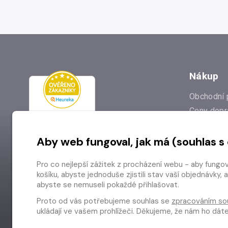
Nákup
Obchodní 
Ceny dopr
Reklamac
Aby web fungoval, jak má (souhlas s
Prodejna
Nejčastějš
Pro co nejlepší zážitek z procházení webu - aby fungo
Odstoupen
košíku, abyste jednoduše zjistili stav vaší objednávk
abyste se nemuseli pokaždé přihlašovat.
Proto od vás potřebujeme souhlas se
zpracováním so
ukládají ve vašem prohlížeči. Děkujeme, že nám ho dá
Copyright © 2026 Radioservis a.s.