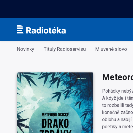
Kategorie
Novinky
Tituly Radioservisu
Mluvené slovo
Meteoro
Pohádky nebýva
A když jde i t
to rozbalili t
konečně začnou
oblohu a nabij
poetiky a mete