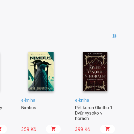
e-kniha
e-kniha
e-
y
Nimbus
Pět korun Okrithu 1:
Sp
Dvůr vysoko v
kl
horách
359 Kč
399 Kč
1