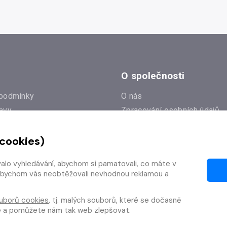
O společnosti
podmínky
O nás
avy
Zpracování osobních údajů
e
Zásady práce s cookies
 cookies)
Klub Radioservis
í dotazy
Kontakty
valo vyhledávání, abychom si pamatovali, co máte v
í od smlouvy
y, abychom vás neobtěžovali nevhodnou reklamou a
uborů cookies
, tj. malých souborů, které se dočasně
te a pomůžete nám tak web zlepšovat.