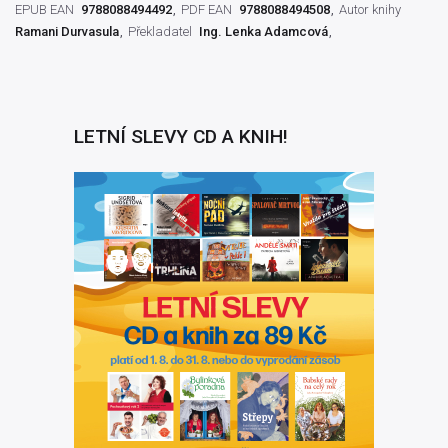
EPUB EAN
9788088494492
PDF EAN
9788088494508
Autor knihy
Ramani Durvasula
Překladatel
Ing. Lenka Adamcová
LETNÍ SLEVY CD A KNIH!