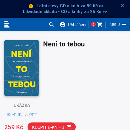
×
Letní slevy CD a knih
za 89 Kč >>
Likvidace skladu - CD a knihy za 25 Kč >>
Přihlášení
0
Kategorie
Není to tebou
UKÁZKA
ePUB
PDF
259 Kč
KOUPIT E-KNIHU