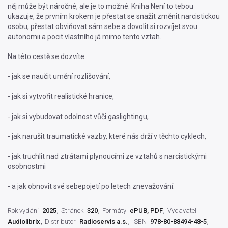
něj může být náročné, ale je to možné. Kniha Není to tebou
ukazuje, že prvním krokem je přestat se snažit změnit narcistickou
osobu, přestat obviňovat sám sebe a dovolit si rozvíjet svou
autonomii a pocit vlastního já mimo tento vztah.
Na této cestě se dozvíte:
- jak se naučit umění rozlišování,
- jak si vytvořit realistické hranice,
- jak si vybudovat odolnost vůči gaslightingu,
- jak narušit traumatické vazby, které nás drží v těchto cyklech,
- jak truchlit nad ztrátami plynoucími ze vztahů s narcistickými
osobnostmi
- a jak obnovit své sebepojetí po letech znevažování.
Rok vydání
2025
Stránek
320
Formáty
ePUB, PDF
Vydavatel
Audiolibrix
Distributor
Radioservis a.s.
ISBN
978-80-88494-48-5