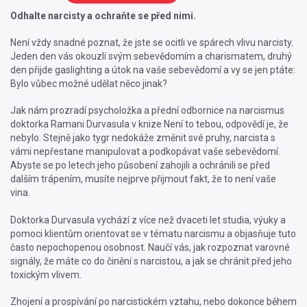
Odhalte narcisty a ochraňte se před nimi.
Není vždy snadné poznat, že jste se ocitli ve spárech vlivu narcisty.
Jeden den vás okouzlí svým sebevědomím a charismatem, druhý
den přijde gaslighting a útok na vaše sebevědomí a vy se jen ptáte:
Bylo vůbec možné udělat něco jinak?
Jak nám prozradí psycholožka a přední odbornice na narcismus
doktorka Ramani Durvasula v knize Není to tebou, odpovědí je, že
nebylo. Stejně jako tygr nedokáže změnit své pruhy, narcista s
vámi nepřestane manipulovat a podkopávat vaše sebevědomí.
Abyste se po letech jeho působení zahojili a ochránili se před
dalším trápením, musíte nejprve přijmout fakt, že to není vaše
vina.
Doktorka Durvasula vychází z více než dvaceti let studia, výuky a
pomoci klientům orientovat se v tématu narcismu a objasňuje tuto
často nepochopenou osobnost. Naučí vás, jak rozpoznat varovné
signály, že máte co do činění s narcistou, a jak se chránit před jeho
toxickým vlivem.
Zhojení a prospívání po narcistickém vztahu, nebo dokonce během