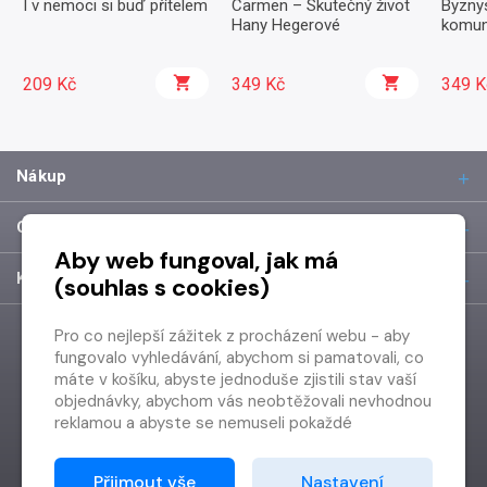
I v nemoci si buď přítelem
Carmen – Skutečný život
Byznys
Hany Hegerové
komun
209 Kč
349 Kč
349 K
Nákup
O společnosti
Aby web fungoval, jak má
Kontakt
(souhlas s cookies)
Pro co nejlepší zážitek z procházení webu - aby
fungovalo vyhledávání, abychom si pamatovali, co
máte v košíku, abyste jednoduše zjistili stav vaší
objednávky, abychom vás neobtěžovali nevhodnou
reklamou a abyste se nemuseli pokaždé
přihlašovat.
Proto od vás potřebujeme souhlas se
Přijmout vše
Nastavení