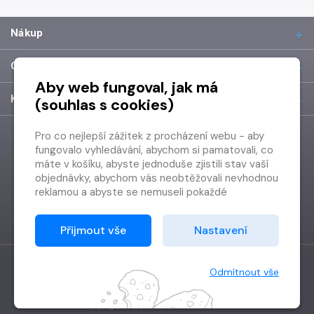
Nákup
O společnosti
Aby web fungoval, jak má
Kontakt
(souhlas s cookies)
Pro co nejlepší zážitek z procházení webu - aby
fungovalo vyhledávání, abychom si pamatovali, co
máte v košíku, abyste jednoduše zjistili stav vaší
objednávky, abychom vás neobtěžovali nevhodnou
reklamou a abyste se nemuseli pokaždé
přihlašovat.
Proto od vás potřebujeme souhlas se
Přijmout vše
Nastavení
zpracováním souborů cookies
, tj. malých souborů,
které se dočasně ukládají ve vašem prohlížeči.
Děkujeme, že nám ho dáte a pomůžete nám tak
Odmítnout vše
web zlepšovat.
Vytvořilo
Grand IT s.r.o.
Copyright © 2026 Radioservis a.s.