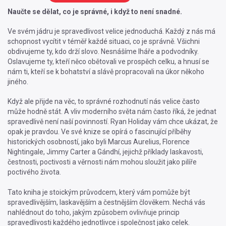
Naučte se dělat, co je správné, i když to není snadné.
Ve svém jádru je spravedlivost velice jednoduchá. Každý z nás má
schopnost vycítit v téměř každé situaci, co je správně. Všichni
obdivujeme ty, kdo drží slovo. Nesnášíme lháře a podvodníky.
Oslavujeme ty, kteří něco obětovali ve prospěch celku, a hnusí se
nám ti, kteří se k bohatství a slávě propracovali na úkor někoho
jiného.
Když ale přijde na věc, to správné rozhodnutí nás velice často
může hodně stát. A vliv moderního světa nám často říká, že jednat
spravedlivě není naší povinností. Ryan Holiday vám chce ukázat, že
opak je pravdou. Ve své knize se opírá o fascinující příběhy
historických osobností, jako byli Marcus Aurelius, Florence
Nightingale, Jimmy Carter a Gándhí, jejichž příklady laskavosti,
čestnosti, poctivosti a věrnosti nám mohou sloužit jako pilíře
poctivého života.
Tato kniha je stoickým průvodcem, který vám pomůže být
spravedlivějším, laskavějším a čestnějším člověkem. Nechá vás
nahlédnout do toho, jakým způsobem ovlivňuje princip
spravedlivosti každého jednotlivce i společnost jako celek.