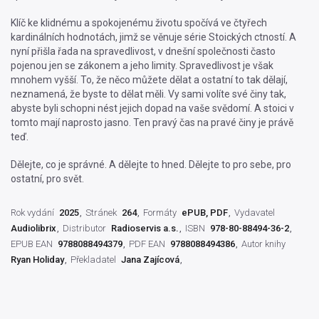
Klíč ke klidnému a spokojenému životu spočívá ve čtyřech
kardinálních hodnotách, jimž se věnuje série Stoických ctností. A
nyní přišla řada na spravedlivost, v dnešní společnosti často
pojenou jen se zákonem a jeho limity. Spravedlivost je však
mnohem vyšší. To, že něco můžete dělat a ostatní to tak dělají,
neznamená, že byste to dělat měli. Vy sami volíte své činy tak,
abyste byli schopni nést jejich dopad na vaše svědomí. A stoici v
tomto mají naprosto jasno. Ten pravý čas na pravé činy je právě
teď.
Dělejte, co je správné. A dělejte to hned. Dělejte to pro sebe, pro
ostatní, pro svět.
Rok vydání
2025
Stránek
264
Formáty
ePUB, PDF
Vydavatel
Audiolibrix
Distributor
Radioservis a.s.
ISBN
978-80-88494-36-2
EPUB EAN
9788088494379
PDF EAN
9788088494386
Autor knihy
Ryan Holiday
Překladatel
Jana Zajícová