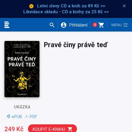
×
Letní slevy CD a knih
za 89 Kč >>
Likvidace skladu - CD a knihy za 25 Kč >>
Přihlášení
0
Kategorie
Pravé činy právě teď
UKÁZKA
ePUB
PDF
249 Kč
KOUPIT E-KNIHU