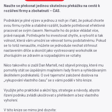
Naučte se překonat jedinou skutečnou překážku na cestě k
rozšíření firmy a zbohatnutí – ČAS.
Podnikání je plné výzev a jednou z nich je i fakt, že pokud chcete
svou firmu rychle a stabilně rozšířit, budete potřebovat efektivně
pracovat se svým časem. Nemusíte ho do práce vkládat více,
právě naopak. Potřebujete ho investovat chytře, a vytvořit si tak
volnost, která vám umožní se věnovat tomu podstatnému. Pokud
se to totiž nenaučíte, můžete se jednoduše nechat strhnout
nastavením dříče a skončit jako vystresovaný workoholik se
zhoršujícím se zdravím a rozpadajícími se vztahy.
Něco takového si zažil Dan Martell, než objevil principy, které mu
pomohly stát se úspěšným majitelem řady firem a vyhledávaným
školitelem podnikatelů. O své tajemství založené doslova na
„vykupování vlastního času“ se s vámi podělí v této knize.
Využijte jeho praktické a akční tipy, strategie a návody, abyste
řízení podniku zvládli ukočírovat s přehledem a bez vlastního
vyhoření.
V této knize se mimo jiné dozvíte: