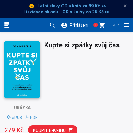
×
Letní slevy CD a knih
za 89 Kč >>
Likvidace skladu - CD a knihy za 25 Kč >>
Přihlášení
0
Kategorie
Kupte si zpátky svůj čas
UKÁZKA
ePUB
PDF
279 Kč
KOUPIT E-KNIHU