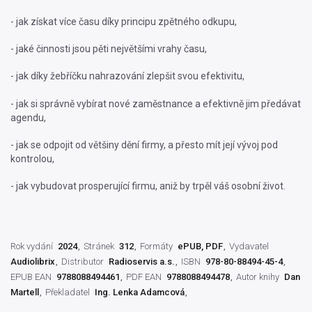
- jak získat více času díky principu zpětného odkupu,
- jaké činnosti jsou pěti největšími vrahy času,
- jak díky žebříčku nahrazování zlepšit svou efektivitu,
- jak si správně vybírat nové zaměstnance a efektivně jim předávat
agendu,
- jak se odpojit od většiny dění firmy, a přesto mít její vývoj pod
kontrolou,
- jak vybudovat prosperující firmu, aniž by trpěl váš osobní život.
Rok vydání
2024
Stránek
312
Formáty
ePUB, PDF
Vydavatel
Audiolibrix
Distributor
Radioservis a.s.
ISBN
978-80-88494-45-4
EPUB EAN
9788088494461
PDF EAN
9788088494478
Autor knihy
Dan
Martell
Překladatel
Ing. Lenka Adamcová