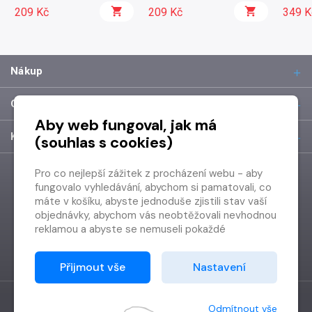
209 Kč
209 Kč
349 K
Nákup
O společnosti
Aby web fungoval, jak má
Kontakt
(souhlas s cookies)
Pro co nejlepší zážitek z procházení webu - aby
fungovalo vyhledávání, abychom si pamatovali, co
máte v košíku, abyste jednoduše zjistili stav vaší
objednávky, abychom vás neobtěžovali nevhodnou
reklamou a abyste se nemuseli pokaždé
přihlašovat.
Proto od vás potřebujeme souhlas se
Přijmout vše
Nastavení
zpracováním souborů cookies
, tj. malých souborů,
které se dočasně ukládají ve vašem prohlížeči.
Děkujeme, že nám ho dáte a pomůžete nám tak
Odmítnout vše