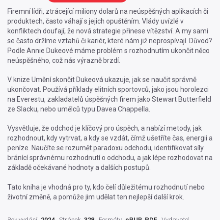
Firemní lídři, ztrácející miliony dolarů na neúspěšných aplikacích či
produktech, často váhají s jejich opuštěním. Vlády uvízlé v
konfliktech doufají, že nová strategie přinese vítězství. A my sami
se často držíme vztahů či kariér, které nám již neprospívají. Důvod?
Podle Annie Dukeové máme problém s rozhodnutím ukončit něco
neúspěšného, což nás výrazně brzdí.
V knize Umění skončit Dukeová ukazuje, jak se naučit správně
ukončovat. Používá příklady elitních sportovců, jako jsou horolezci
na Everestu, zakladatelů úspěšných firem jako Stewart Butterfield
ze Slacku, nebo umělců typu Davea Chappella.
Vysvětluje, že odchod je klíčový pro úspěch, a nabízí metody, jak
rozhodnout, kdy vytrvat, a kdy se vzdát, čímž ušetříte čas, energii a
peníze. Naučíte se rozumět paradoxu odchodu, identifikovat síly
bránící správnému rozhodnutí o odchodu, a jak lépe rozhodovat na
základě očekávané hodnoty a dalších postupů.
Tato kniha je vhodná pro ty, kdo čelí důležitému rozhodnutí nebo
životní změně, a pomůže jim udělat ten nejlepší další krok.
Rok vydání
2024
Stránek
328
Formáty
ePUB, PDF
Vydavatel