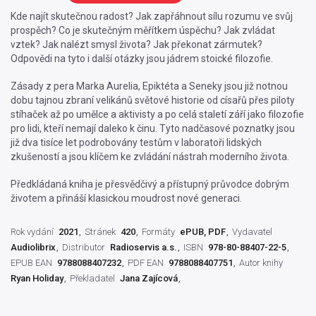
Kde najít skutečnou radost? Jak zapřáhnout sílu rozumu ve svůj
prospěch? Co je skutečným měřítkem úspěchu? Jak zvládat
vztek? Jak nalézt smysl života? Jak překonat zármutek?
Odpovědi na tyto i další otázky jsou jádrem stoické filozofie.
Zásady z pera Marka Aurelia, Epiktéta a Seneky jsou již notnou
dobu tajnou zbraní velikánů světové historie od císařů přes piloty
stíhaček až po umělce a aktivisty a po celá staletí září jako filozofie
pro lidi, kteří nemají daleko k činu. Tyto nadčasové poznatky jsou
již dva tisíce let podrobovány testům v laboratoři lidských
zkušeností a jsou klíčem ke zvládání nástrah moderního života.
Předkládaná kniha je přesvědčivý a přístupný průvodce dobrým
životem a přináší klasickou moudrost nové generaci.
Rok vydání
2021
Stránek
420
Formáty
ePUB, PDF
Vydavatel
Audiolibrix
Distributor
Radioservis a.s.
ISBN
978-80-88407-22-5
EPUB EAN
9788088407232
PDF EAN
9788088407751
Autor knihy
Ryan Holiday
Překladatel
Jana Zajícová