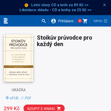
×
Letní slevy CD a knih
za 89 Kč >>
Likvidace skladu - CD a knihy za 25 Kč >>
Přihlášení
0
Kategorie
Stoikův průvodce pro
každý den
UKÁZKA
ePUB
PDF
299 Kč
KOUPIT E-KNIHU