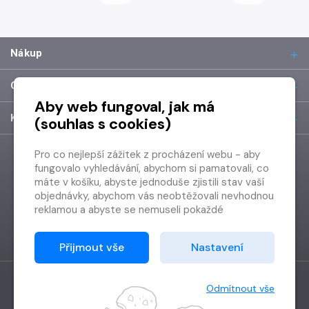
Nákup
O společnosti
Aby web fungoval, jak má
Kontakt
(souhlas s cookies)
Pro co nejlepší zážitek z procházení webu - aby
fungovalo vyhledávání, abychom si pamatovali, co
máte v košíku, abyste jednoduše zjistili stav vaší
objednávky, abychom vás neobtěžovali nevhodnou
reklamou a abyste se nemuseli pokaždé
přihlašovat.
Proto od vás potřebujeme souhlas se
Přijmout vše
Nastavení
zpracováním souborů cookies
, tj. malých souborů,
které se dočasně ukládají ve vašem prohlížeči.
Děkujeme, že nám ho dáte a pomůžete nám tak
Odmítnout vše
web zlepšovat.
Vytvořilo
Grand IT s.r.o.