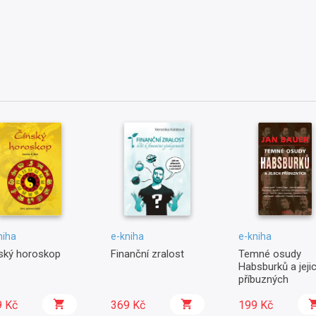
niha
e-kniha
e-kniha
ský horoskop
Finanční zralost
Temné osudy
Habsburků a jeji
příbuzných
9 Kč
369 Kč
199 Kč