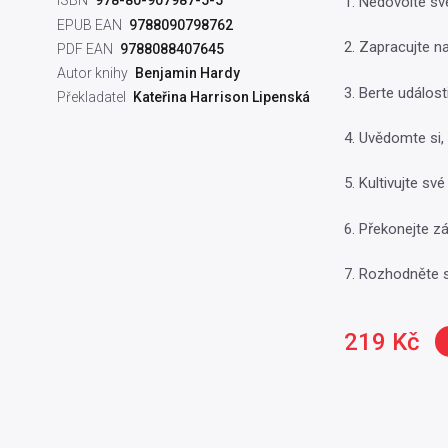
ISBN
978-80-907987-5-5
1. Nedovolte sv
EPUB EAN
9788090798762
2. Zapracujte n
PDF EAN
9788088407645
Autor knihy
Benjamin Hardy
3. Berte událost
Překladatel
Kateřina Harrison Lipenská
4. Uvědomte si,
5. Kultivujte s
6. Překonejte z
7. Rozhodněte s
219 Kč