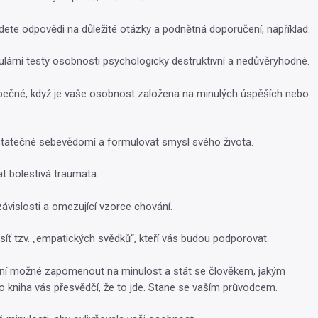
jdete odpovědi na důležité otázky a podnětná doporučení, například:
ulární testy osobnosti psychologicky destruktivní a nedůvěryhodné.
pečné, když je vaše osobnost založena na minulých úspěších nebo
statečné sebevědomí a formulovat smysl svého života.
t bolestivá traumata.
závislosti a omezující vzorce chování.
t síť tzv. „empatických svědků“, kteří vás budou podporovat.
není možné zapomenout na minulost a stát se člověkem, jakým
o kniha vás přesvědčí, že to jde. Stane se vaším průvodcem.