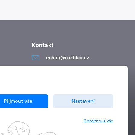
Kontakt
eshop@rozhlas.cz
724 819 319
Po - Pá 8:30 - 16:30
Přijmout vše
Nastavení
Odmítnout vše
Vytvořilo
Grand IT s.r.o.