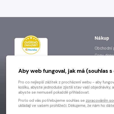
Nákup
Obchodní 
Ceny dopr
Reklamac
Aby web fungoval, jak má (souhlas s
Prodejna
Nejčastějš
Pro co nejlepší zážitek z procházení webu - aby fungo
Odstoupen
košíku, abyste jednoduše zjistili stav vaší objednávk
abyste se nemuseli pokaždé přihlašovat.
Proto od vás potřebujeme souhlas se
zpracováním so
ukládají ve vašem prohlížeči. Děkujeme, že nám ho dá
Copyright © 2026 Radioservis a.s.