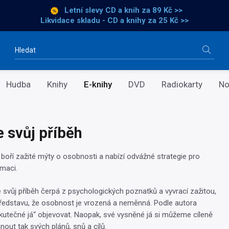
Letní slevy CD a knih
za 89 Kč >>
Likvidace skladu - CD a knihy za 25 Kč >>
Vyhledávání
Hudba
Knihy
E-knihy
DVD
Radiokarty
No
e svůj příběh
boří zažité mýty o osobnosti a nabízí odvážné strategie pro
maci.
e svůj příběh čerpá z psychologických poznatků a vyvrací zažitou,
ředstavu, že osobnost je vrozená a neměnná. Podle autora
tečné já“ objevovat. Naopak, své vysněné já si můžeme cíleně
nout tak svých plánů, snů a cílů.