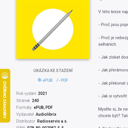
V této knize na
- Proč jsou pop
- Proč je nebez
selháních.
- Jak získat do
- Jak přerámova
UKÁZKA
KE STAŽENÍ
ePUB
PDF
- Jak překonat 
Rok vydání
2021
- Jak si vytvoři
Stránek
240
Formáty
ePUB, PDF
Myslíte si, že 
Vydavatel
Audiolibrix
chcete být? Tat
Distributor
Radioservis a.s.