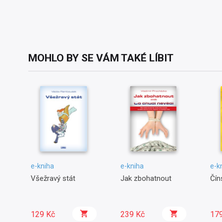
MOHLO BY SE VÁM TAKÉ LÍBIT
e-kniha
e-kniha
e-k
Všežravý stát
Jak zbohatnout
Čín
129 Kč
239 Kč
17