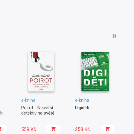
e-kniha
e-kniha
e-
Poirot - Největší
Digiděti
Ch
ch
detektiv na světě
Ma
559 Kč
258 Kč
2