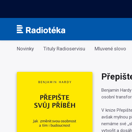
Kategorie
Novinky
Tituly Radioservisu
Mluvené slovo
Přepišt
Benjamin Hardy 
osobní transfor
V knize Přepišt
avšak mylnou p
nemáme své „sku
vytvořit a dosáh