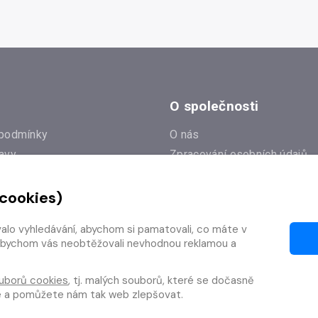
O společnosti
podmínky
O nás
avy
Zpracování osobních údajů
e
Zásady práce s cookies
 cookies)
Klub Radioservis
í dotazy
Kontakty
valo vyhledávání, abychom si pamatovali, co máte v
í od smlouvy
y, abychom vás neobtěžovali nevhodnou reklamou a
uborů cookies
, tj. malých souborů, které se dočasně
te a pomůžete nám tak web zlepšovat.