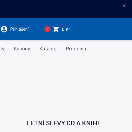
×
Přihlášení
0
Kč
0
ty
Kupóny
Katalog
Prodejna
LETNÍ SLEVY CD A KNIH!