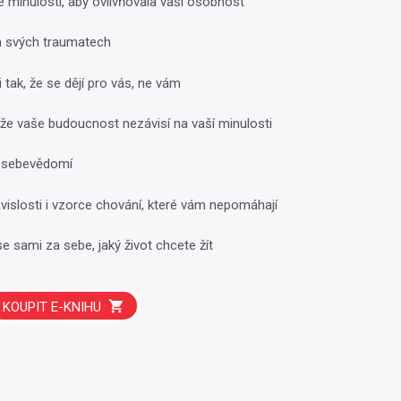
é minulosti, aby ovlivňovala vaši osobnost
a svých traumatech
i tak, že se dějí pro vás, ne vám
 že vaše budoucnost nezávisí na vaší minulosti
vé sebevědomí
ávislosti i vzorce chování, které vám nepomáhají
e sami za sebe, jaký život chcete žít
KOUPIT E-KNIHU