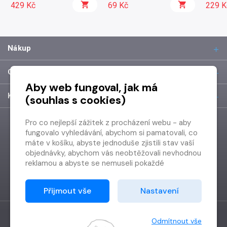
429 Kč
69 Kč
229 K
Nákup
O společnosti
Aby web fungoval, jak má
Kontakt
(souhlas s cookies)
Pro co nejlepší zážitek z procházení webu - aby
fungovalo vyhledávání, abychom si pamatovali, co
máte v košíku, abyste jednoduše zjistili stav vaší
objednávky, abychom vás neobtěžovali nevhodnou
reklamou a abyste se nemuseli pokaždé
přihlašovat.
Proto od vás potřebujeme souhlas se
Přijmout vše
Nastavení
zpracováním souborů cookies
, tj. malých souborů,
které se dočasně ukládají ve vašem prohlížeči.
Děkujeme, že nám ho dáte a pomůžete nám tak
Odmítnout vše