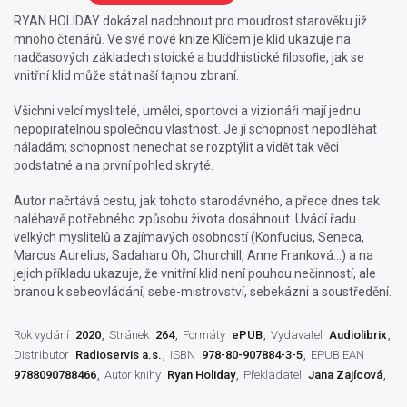
RYAN HOLIDAY dokázal nadchnout pro moudrost starověku již
mnoho čtenářů. Ve své nové knize Klíčem je klid ukazuje na
nadčasových základech stoické a buddhistické ﬁlosoﬁe, jak se
vnitřní klid může stát naší tajnou zbraní.
Všichni velcí myslitelé, umělci, sportovci a vizionáři mají jednu
nepopiratelnou společnou vlastnost. Je jí schopnost nepodléhat
náladám; schopnost nenechat se rozptýlit a vidět tak věci
podstatné a na první pohled skryté.
Autor načrtává cestu, jak tohoto starodávného, a přece dnes tak
naléhavě potřebného způsobu života dosáhnout. Uvádí řadu
velkých myslitelů a zajímavých osobností (Konfucius, Seneca,
Marcus Aurelius, Sadaharu Oh, Churchill, Anne Franková...) a na
jejich příkladu ukazuje, že vnitřní klid není pouhou nečinností, ale
branou k sebeovládání, sebe-mistrovství, sebekázni a soustředění.
Rok vydání
2020
Stránek
264
Formáty
ePUB
Vydavatel
Audiolibrix
Distributor
Radioservis a.s.
ISBN
978-80-907884-3-5
EPUB EAN
9788090788466
Autor knihy
Ryan Holiday
Překladatel
Jana Zajícová