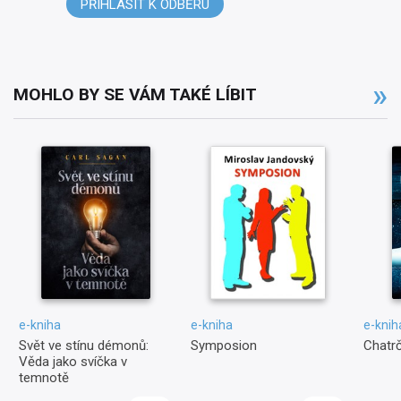
PŘIHLÁSIT K ODBĚRU
MOHLO BY SE VÁM TAKÉ LÍBIT
e-kniha
e-kniha
e-knih
Svět ve stínu démonů:
Symposion
Chatr
Věda jako svíčka v
temnotě