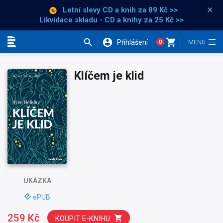
×
Letní slevy CD a knih
za 89 Kč >>
Likvidace skladu - CD a knihy za 25 Kč >>
Přihlášení
0
Kategorie
Klíčem je klid
UKÁZKA
ePUB
259 Kč
KOUPIT E-KNIHU