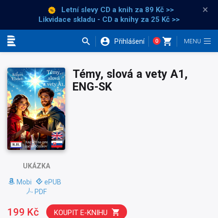
×
Letní slevy CD a knih
za 89 Kč >>
Likvidace skladu - CD a knihy za 25 Kč >>
Přihlášení
0
Kategorie
Témy, slová a vety A1,
ENG-SK
UKÁZKA
Mobi
ePUB
PDF
199 Kč
KOUPIT E-KNIHU