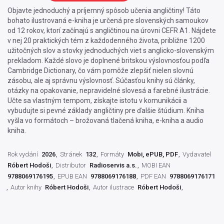
Objavte jednoduchý a príjemný spôsob učenia angličtiny! Táto
bohato ilustrovaná e-kniha je určená pre slovenských samoukov
od 12 rokov, ktorí začínajú s angličtinou na úrovni CEFR A1. Nájdete
v nej 20 praktických tém z každodenného života, približne 1200
užitočných slov a stovky jednoduchých viet s anglicko-slovenským
prekladom. Každé slovo je doplnené britskou výslovnosťou podľa
Cambridge Dictionary, čo vám pomôže zlepšiť nielen slovnú
zásobu, ale aj správnu výslovnosť. Súčasťou knihy sú články,
otázky na opakovanie, nepravidelné slovesá a farebné ilustrácie.
Učte sa vlastným tempom, získajte istotu v komunikácii a
vybudujte si pevné základy angličtiny pre ďalšie štúdium. Kniha
vyšla vo formátoch – brožovaná tlačená kniha, e-kniha a audio
kniha.
Rok vydání
2026
Stránek
132
Formáty
Mobi, ePUB, PDF
Vydavatel
Róbert Hodoši
Distributor
Radioservis a.s.
MOBI EAN
9788069176195
EPUB EAN
9788069176188
PDF EAN
9788069176171
Autor knihy
Róbert Hodoši
Autor ilustrace
Róbert Hodoši