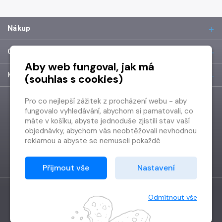
Nákup
O společnosti
Aby web fungoval, jak má
Kontakt
(souhlas s cookies)
Pro co nejlepší zážitek z procházení webu - aby
fungovalo vyhledávání, abychom si pamatovali, co
máte v košíku, abyste jednoduše zjistili stav vaší
objednávky, abychom vás neobtěžovali nevhodnou
reklamou a abyste se nemuseli pokaždé
přihlašovat.
Proto od vás potřebujeme souhlas se
Přijmout vše
Nastavení
zpracováním souborů cookies
, tj. malých souborů,
které se dočasně ukládají ve vašem prohlížeči.
Děkujeme, že nám ho dáte a pomůžete nám tak
Odmítnout vše
web zlepšovat.
Vytvořilo
Grand IT s.r.o.
Copyright © 2026 Radioservis a.s.