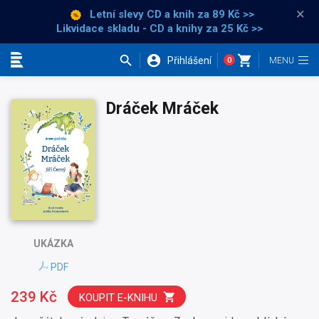
×
Letní slevy CD a knih
za 89 Kč >>
Likvidace skladu - CD a knihy za 25 Kč >>
Přihlášení
0
Kategorie
Dráček Mráček
UKÁZKA
PDF
239 Kč
KOUPIT E-KNIHU