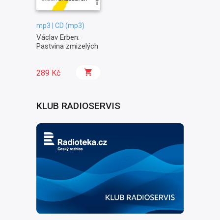
mp3 | CD (mp3)
Václav Erben:
Pastvina zmizelých
289 Kč
KLUB RADIOSERVIS