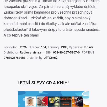
Je začátek prázdnin a Tomáš se Zuzkou najdou v blízkém
lesoparku obří vejce. Za pár dní se z něj vyklube dráček.
Získají tedy prima kamaráda pro všechna prázdninová
dobrodružství – zbývá už jen zařídit, aby s nimi nový
kamarád mohl chodit i do školky. Jak ale udělat z dráčka
předškoláčka? S takovými drápy to určitě nebude snadné…
A co teprve ten oheň!
Rok vydání
2026
Stránek
104
Formáty
PDF
Vydavatel
Pointa
Distributor
Radioservis a.s.
ISBN
978-80-267-5307-0
PDF EAN
9788026753988
Autor knihy
Jiří Černý
LETNÍ SLEVY CD A KNIH!