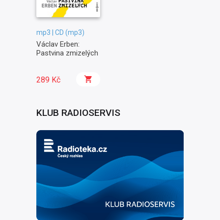
mp3 | CD (mp3)
Václav Erben:
Pastvina zmizelých
289 Kč
KLUB RADIOSERVIS