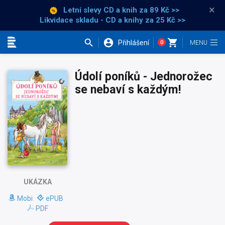
×
Letní slevy CD a knih
za 89 Kč >>
Likvidace skladu - CD a knihy za 25 Kč >>
Přihlášení
0
Kategorie
Údolí poníků - Jednorožec
se nebaví s každým!
UKÁZKA
Mobi
ePUB
PDF