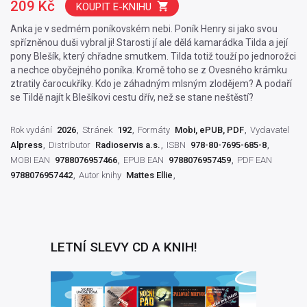
209 Kč
KOUPIT E-KNIHU
Anka je v sedmém poníkovském nebi. Poník Henry si jako svou
spřízněnou duši vybral ji! Starosti jí ale dělá kamarádka Tilda a její
pony Blešík, který chřadne smutkem. Tilda totiž touží po jednorožci
a nechce obyčejného poníka. Kromě toho se z Ovesného krámku
ztratily čarocukříky. Kdo je záhadným mlsným zlodějem? A podaří
se Tildě najít k Blešíkovi cestu dřív, než se stane neštěstí?
Rok vydání
2026
Stránek
192
Formáty
Mobi, ePUB, PDF
Vydavatel
Alpress
Distributor
Radioservis a.s.
ISBN
978-80-7695-685-8
MOBI EAN
9788076957466
EPUB EAN
9788076957459
PDF EAN
9788076957442
Autor knihy
Mattes Ellie
LETNÍ SLEVY CD A KNIH!