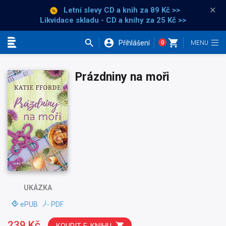
×
Letní slevy CD a knih
za 89 Kč >>
Likvidace skladu - CD a knihy za 25 Kč >>
Přihlášení
0
Kategorie
Prázdniny na moři
UKÁZKA
ePUB
PDF
239 Kč
KOUPIT E-KNIHU