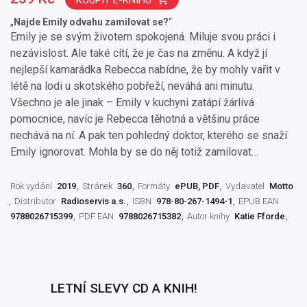
Najde Emily odvahu zamilovat se?
Emily je se svým životem spokojená. Miluje svou práci i
nezávislost. Ale také cítí, že je čas na změnu. A když jí
nejlepší kamarádka Rebecca nabídne, že by mohly vařit v
létě na lodi u skotského pobřeží, neváhá ani minutu.
Všechno je ale jinak – Emily v kuchyni zatápí žárlivá
pomocnice, navíc je Rebecca těhotná a většinu práce
nechává na ní. A pak ten pohledný doktor, kterého se snaží
Emily ignorovat. Mohla by se do něj totiž zamilovat…
Rok vydání
2019
Stránek
360
Formáty
ePUB, PDF
Vydavatel
Motto
Distributor
Radioservis a.s.
ISBN
978-80-267-1494-1
EPUB EAN
9788026715399
PDF EAN
9788026715382
Autor knihy
Katie Fforde
LETNÍ SLEVY CD A KNIH!