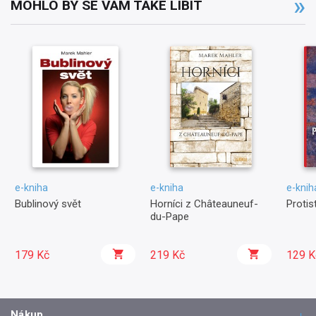
MOHLO BY SE VÁM TAKÉ LÍBIT
e-kniha
e-kniha
e-knih
Bublinový svět
Horníci z Châteauneuf-
Protis
du-Pape
179 Kč
219 Kč
129 K
Nákup