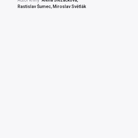
Autor knihy
Alena Slezáčková
,
Rastislav Šumec
,
Miroslav Světlák