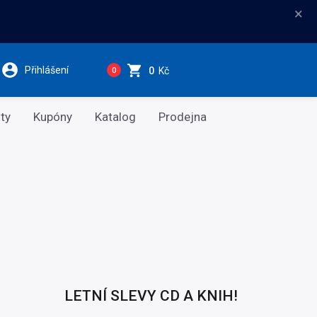
×
Přihlášení
0
Kč
0
ty
Kupóny
Katalog
Prodejna
LETNÍ SLEVY CD A KNIH!