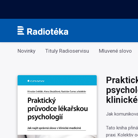
Kategorie
Novinky
Tituly Radioservisu
Mluvené slovo
Praktic
psycholo
klinick
Jak komunikova
Tato kniha přiná
praxi. Kolektiv