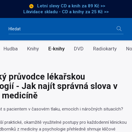
Letní slevy CD a knih
za 89 Kč >>
Likvidace skladu - CD a knihy za 25 Kč >>
Vyhledávání
Hudba
Knihy
E-knihy
DVD
Radiokarty
No
ký průvodce lékařskou
gií - Jak najít správná slova v
é medicíně
t s pacientem v časovém tlaku, emocích i náročných situacích?
ší praktické, okamžitě využitelné postupy pro každodenní klinickou
 odborníků z medicíny a psychologie přehledně shrnuje klíčové