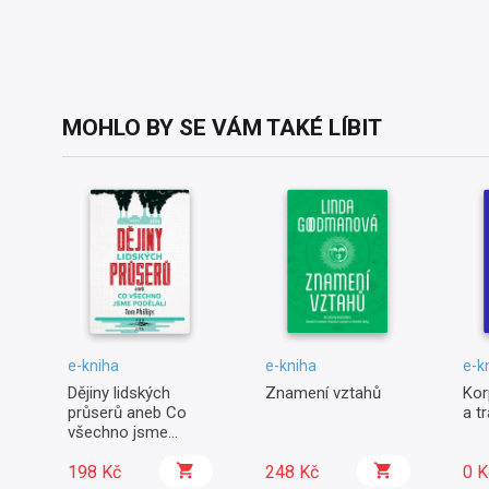
MOHLO BY SE VÁM TAKÉ LÍBIT
e-kniha
e-kniha
e-k
Dějiny lidských
Znamení vztahů
Kor
průserů aneb Co
a t
všechno jsme
podělali
198 Kč
248 Kč
0 K