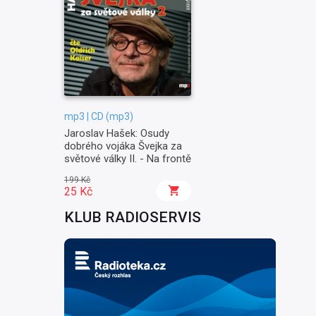
mp3 | CD (mp3)
Jaroslav Hašek: Osudy
dobrého vojáka Švejka za
světové války II. - Na frontě
199 Kč
25 Kč
KLUB RADIOSERVIS