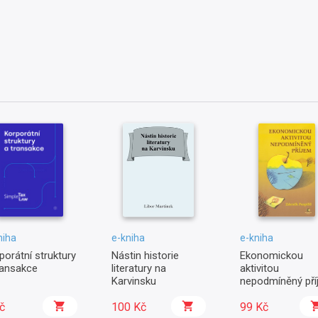
niha
e-kniha
e-kniha
porátní struktury
Nástin historie
Ekonomickou
ransakce
literatury na
aktivitou
Karvinsku
nepodmíněný pří
č
100 Kč
99 Kč