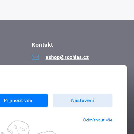
lékařské školy
Kontakt
eshop@rozhlas.cz
724 819 319
Po - Pá 8:30 - 16:30
Přijmout vše
Nastavení
Odmítnout vše
Vytvořilo
Grand IT s.r.o.