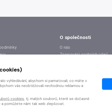
O společnosti
podmínky
O nás
avy
Zpracování osobních údajů
e
Zásady práce s cookies
 cookies)
Klub Radioservis
í dotazy
Kontakty
valo vyhledávání, abychom si pamatovali, co máte v
í od smlouvy
y, abychom vás neobtěžovali nevhodnou reklamou a
uborů cookies
, tj. malých souborů, které se dočasně
te a pomůžete nám tak web zlepšovat.