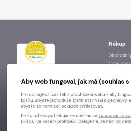
Nákup
Obchodní 
Ceny dopr
Reklamac
Aby web fungoval, jak má (souhlas s
Prodejna
Nejčastějš
Pro co nejlepší zážitek z procházení webu - aby fungo
Odstoupen
košíku, abyste jednoduše zjistili stav vaší objednávk
abyste se nemuseli pokaždé přihlašovat.
Proto od vás potřebujeme souhlas se
zpracováním so
ukládají ve vašem prohlížeči. Děkujeme, že nám ho dá
Copyright © 2026 Radioservis a.s.