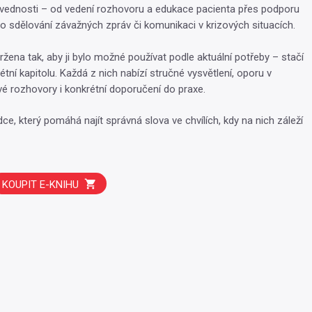
vednosti – od vedení rozhovoru a edukace pacienta přes podporu
o sdělování závažných zpráv či komunikaci v krizových situacích.
ržena tak, aby ji bylo možné používat podle aktuální potřeby – stačí
étní kapitolu. Každá z nich nabízí stručné vysvětlení, oporu v
vé rozhovory i konkrétní doporučení do praxe.
ce, který pomáhá najít správná slova ve chvílích, kdy na nich záleží
KOUPIT E-KNIHU