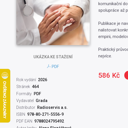
komunikační do
spolupráce až p
Publikace je nav
nalistovat konkr
empirii, modelo
Praktický průvod
nejvíce.
UKÁZKA
KE STAŽENÍ
PDF
586 Kč
Rok vydání
2026
Stránek
464
Formáty
PDF
Vydavatel
Grada
Distributor
Radioservis a.s.
ISBN
978-80-271-5556-9
PDF EAN
9788024795492