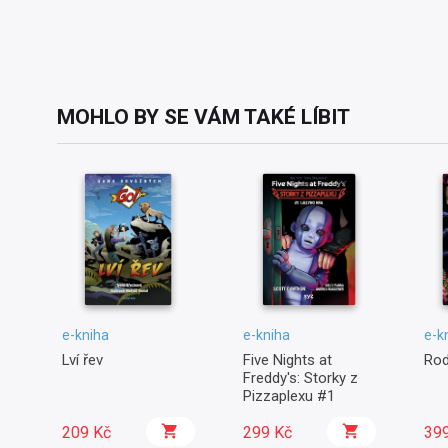
MOHLO BY SE VÁM TAKÉ LÍBIT
e-kniha
e-kniha
e-k
Lví řev
Five Nights at
Rod
Freddy's: Storky z
Pizzaplexu #1
209 Kč
299 Kč
39