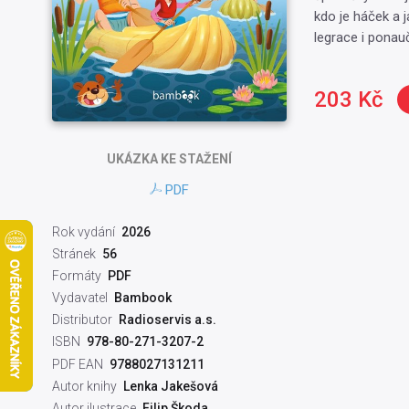
kdo je háček a 
legrace i ponau
203 Kč
UKÁZKA
KE STAŽENÍ
PDF
Rok vydání
2026
Stránek
56
Formáty
PDF
Vydavatel
Bambook
Distributor
Radioservis a.s.
ISBN
978-80-271-3207-2
PDF EAN
9788027131211
Autor knihy
Lenka Jakešová
Autor ilustrace
Filip Škoda