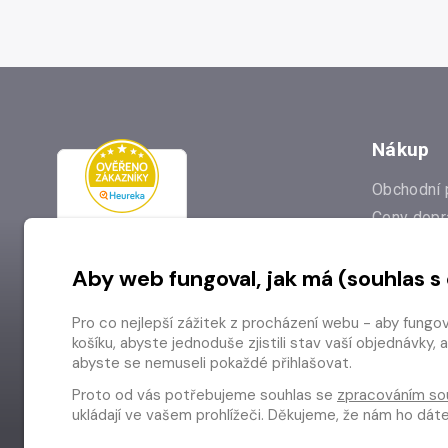
Nákup
Obchodní 
Ceny dopr
Reklamac
Aby web fungoval, jak má (souhlas s
Prodejna
Nejčastějš
Pro co nejlepší zážitek z procházení webu - aby fungo
Odstoupen
košíku, abyste jednoduše zjistili stav vaší objednávk
abyste se nemuseli pokaždé přihlašovat.
Proto od vás potřebujeme souhlas se
zpracováním so
ukládají ve vašem prohlížeči. Děkujeme, že nám ho dá
Copyright © 2026 Radioservis a.s.