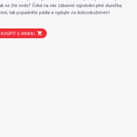
jak se čte voda? Čeká na vás zábavné vyprávění plné sluníčka,
čení, tak popadněte pádla a vyplujte za dobrodružstvím!
KOUPIT E-KNIHU