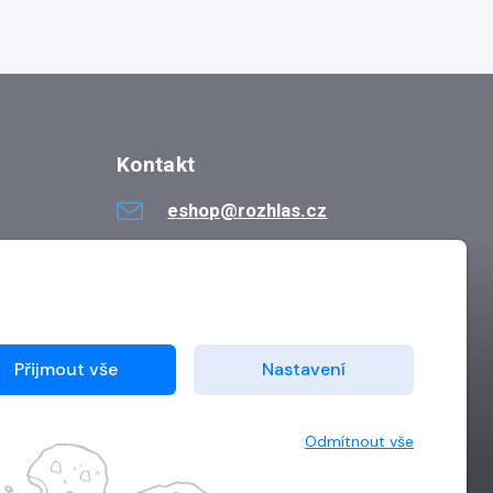
Kontakt
eshop@rozhlas.cz
724 819 319
Po - Pá 8:30 - 16:30
Přijmout vše
Nastavení
Odmítnout vše
Vytvořilo
Grand IT s.r.o.