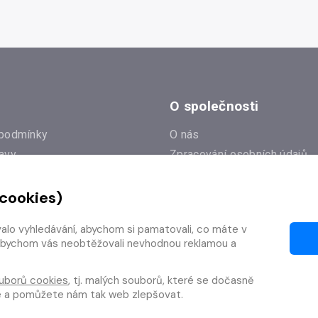
O společnosti
podmínky
O nás
avy
Zpracování osobních údajů
e
Zásady práce s cookies
 cookies)
Klub Radioservis
í dotazy
Kontakty
valo vyhledávání, abychom si pamatovali, co máte v
í od smlouvy
y, abychom vás neobtěžovali nevhodnou reklamou a
uborů cookies
, tj. malých souborů, které se dočasně
te a pomůžete nám tak web zlepšovat.