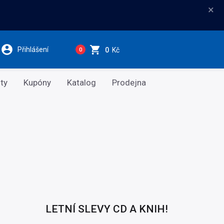
×
Přihlášení
0
Kč
0
ty
Kupóny
Katalog
Prodejna
LETNÍ SLEVY CD A KNIH!