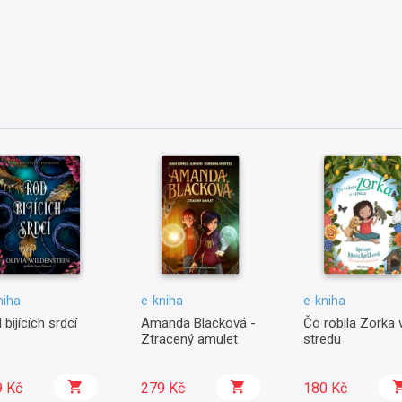
niha
e-kniha
e-kniha
 bijících srdcí
Amanda Blacková -
Čo robila Zorka 
Ztracený amulet
stredu
9 Kč
279 Kč
180 Kč