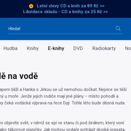
Letní slevy CD a knih
za 89 Kč >>
Likvidace skladu - CD a knihy za 25 Kč >>
Vyhledávání
Hudba
Knihy
E-knihy
DVD
Radiokarty
No
ě na vodě
apem blíží a Hanka s Jirkou se už nemohou dočkat. Nejvíce se těší
ý u moře. Jenže jejich rodiče mají jiné plány – místo pohodlí a
y čeká vodácká výprava na řece Dyji. Tohle léto bude děsná nuda.
 objevíte svět, v němž se spí ve stanu či pod širákem, který voní
jako táborové písničky. Jak mohou vodaře potrápit divoká prasata,