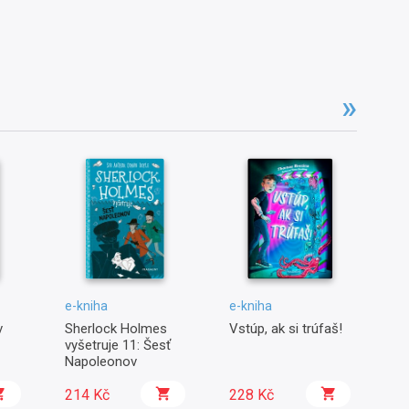
e-kniha
e-kniha
e-
v
Sherlock Holmes
Vstúp, ak si trúfaš!
Ro
vyšetruje 11: Šesť
de
Napoleonov
do
214 Kč
228 Kč
1