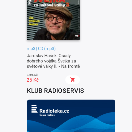
mp3 | CD (mp3)
Jaroslav Hašek: Osudy
dobrého vojáka Švejka za
světové války II. - Na frontě
199 Kč
25 Kč
KLUB RADIOSERVIS