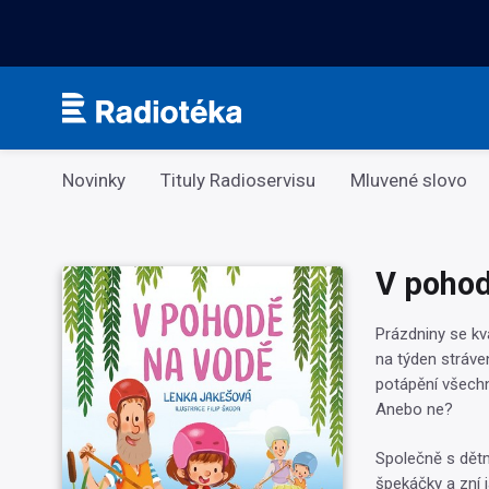
Kategorie
Novinky
Tituly Radioservisu
Mluvené slovo
V pohod
Prázdniny se kv
na týden stráven
potápění všechn
Anebo ne?
Společně s dětmi
špekáčky a zní 