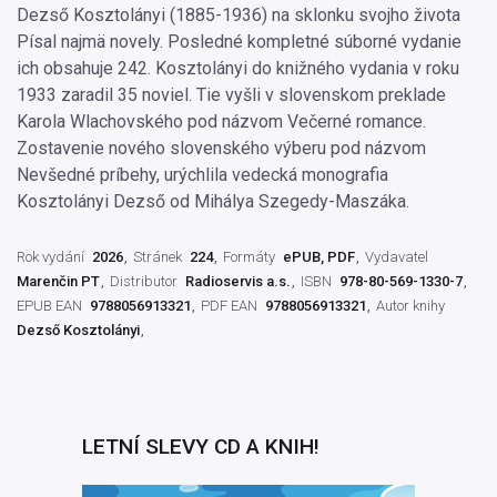
Dezső Kosztolányi (1885-1936) na sklonku svojho života
Písal najmä novely. Posledné kompletné súborné vydanie
ich obsahuje 242. Kosztolányi do knižného vydania v roku
1933 zaradil 35 noviel. Tie vyšli v slovenskom preklade
Karola Wlachovského pod názvom Večerné romance.
Zostavenie nového slovenského výberu pod názvom
Nevšedné príbehy, urýchlila vedecká monografia
Kosztolányi Dezső od Mihálya Szegedy-Maszáka.
Rok vydání
2026
Stránek
224
Formáty
ePUB, PDF
Vydavatel
Marenčin PT
Distributor
Radioservis a.s.
ISBN
978-80-569-1330-7
EPUB EAN
9788056913321
PDF EAN
9788056913321
Autor knihy
Dezső Kosztolányi
LETNÍ SLEVY CD A KNIH!