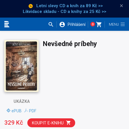
×
Letní slevy CD a knih
za 89 Kč >>
Likvidace skladu - CD a knihy za 25 Kč >>
Přihlášení
0
Kategorie
Nevšedné príbehy
UKÁZKA
ePUB
PDF
329 Kč
KOUPIT E-KNIHU