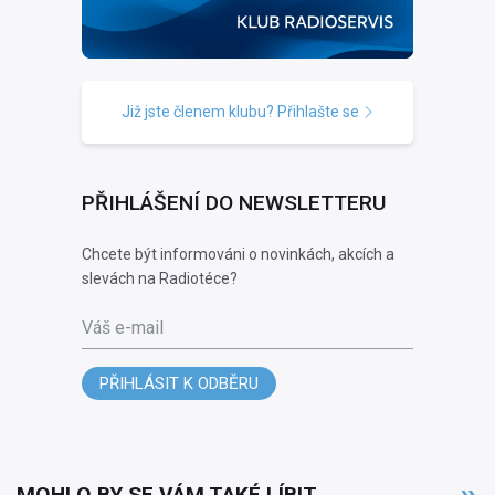
Již jste členem klubu? Přihlašte se
PŘIHLÁŠENÍ DO NEWSLETTERU
Chcete být informováni o novinkách, akcích a
slevách na Radiotéce?
Váš e-mail
PŘIHLÁSIT K ODBĚRU
MOHLO BY SE VÁM TAKÉ LÍBIT