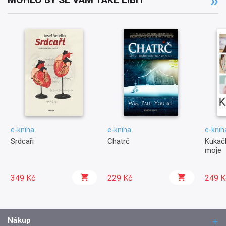
e-kniha
e-kniha
e-knih
Srdcaři
Chatrč
Kukačk
moje
349 Kč
229 Kč
249 K
Nákup