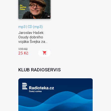
mp3 | CD (mp3)
Jaroslav Hašek:
Osudy dobrého
vojáka Švejka za
světové války II. -
199 Kč
Na frontě
25 Kč
KLUB RADIOSERVIS