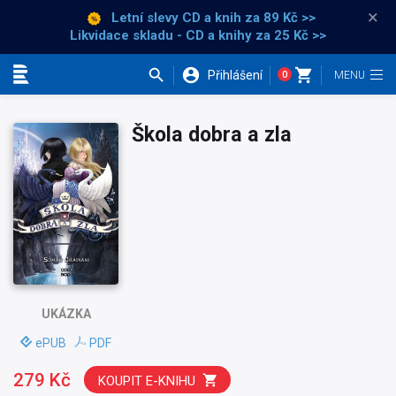
×
Letní slevy CD a knih
za 89 Kč >>
Likvidace skladu - CD a knihy za 25 Kč >>
Přihlášení
0
Kategorie
Škola dobra a zla
UKÁZKA
ePUB
PDF
279 Kč
KOUPIT E-KNIHU