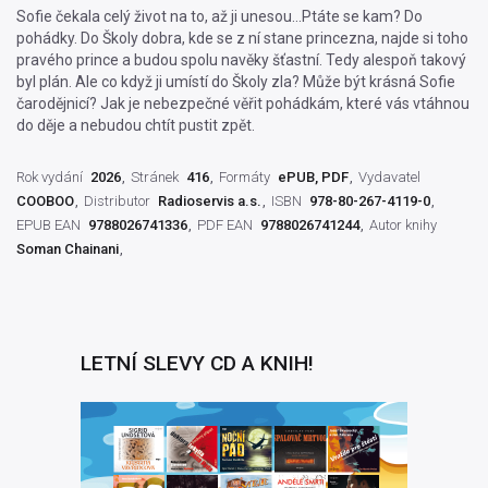
Sofie čekala celý život na to, až ji unesou…Ptáte se kam? Do
pohádky. Do Školy dobra, kde se z ní stane princezna, najde si toho
pravého prince a budou spolu navěky šťastní. Tedy alespoň takový
byl plán. Ale co když ji umístí do Školy zla? Může být krásná Sofie
čarodějnicí? Jak je nebezpečné věřit pohádkám, které vás vtáhnou
do děje a nebudou chtít pustit zpět.
Rok vydání
2026
Stránek
416
Formáty
ePUB, PDF
Vydavatel
COOBOO
Distributor
Radioservis a.s.
ISBN
978-80-267-4119-0
EPUB EAN
9788026741336
PDF EAN
9788026741244
Autor knihy
Soman Chainani
LETNÍ SLEVY CD A KNIH!