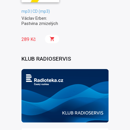
mp3 | CD (mp3)
Václav Erben:
Pastvina zmizelých
289 Kč
KLUB RADIOSERVIS