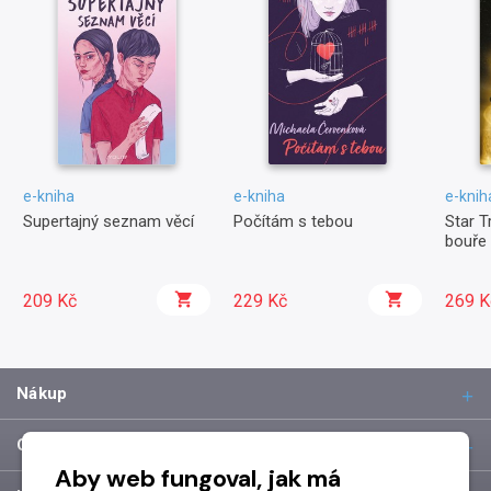
e-kniha
e-kniha
e-knih
Supertajný seznam věcí
Počítám s tebou
Star T
bouře
209 Kč
229 Kč
269 K
Nákup
O společnosti
Aby web fungoval, jak má