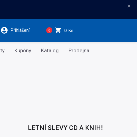
×
Přihlášení
0
Kč
0
ty
Kupóny
Katalog
Prodejna
LETNÍ SLEVY CD A KNIH!