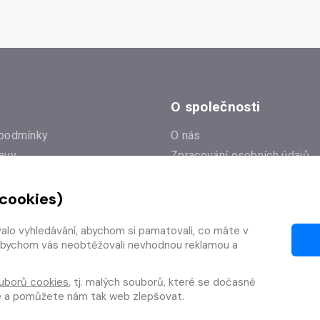
O společnosti
podmínky
O nás
avy
Zpracování osobních údajů
e
Zásady práce s cookies
 cookies)
Klub Radioservis
í dotazy
Kontakty
valo vyhledávání, abychom si pamatovali, co máte v
í od smlouvy
y, abychom vás neobtěžovali nevhodnou reklamou a
uborů cookies
, tj. malých souborů, které se dočasně
te a pomůžete nám tak web zlepšovat.