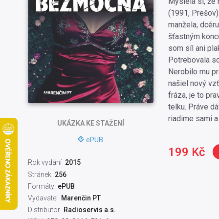
Myslela si, že 
(1991, Prešov).
manžela, dcéru 
šťastným konc
som síl ani pla
Potrebovala som
Nerobilo mu p
našiel nový vzťa
fráza, je to pr
telku. Práve dá
riadime sami a 
UKÁZKA
KE STAŽENÍ
ePUB
199 Kč
Rok vydání
2015
Stránek
256
Formáty
ePUB
Vydavatel
Marenčin PT
Distributor
Radioservis a.s.