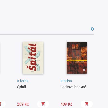
e-kniha
e-kniha
e-
Špitál
Laskavé bohyně
Tm
Wi
209 Kč
489 Kč
2