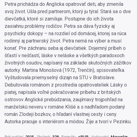
Petra prichádza do Anglicka opatrovať deti, aby zmenila
svoj život. Ušla pred partnerom, ktorý ju týral. Stará sa o dve
dievčatká, ktoré si zamiluje. Postupne do ich života
zasiahnu problémy rodičov. Petra sa dáva fyzicky aj
psychicky dokopy – na rozdiel od domácej, ktorej sa rúca
rodinný aj partnerský život. Petra nemá na výber a musí
konať. Pre záchranu seba aj dievčatiek. Dojemný príbeh o
šťastí v nešťastí, láske v neláske a všetkých paradoxoch
životných osudov, napísaný na základe skutočných zážitkov
autorky. Martina Monošová (1972, Trenčín), spisovateľka.
Vyštudovala priemyselný dizajn na STU v Bratislave.
Debutovala románom z prostredia opatrovateliek Lásky o
piatej, napísala voľné pokračovanie príbehu z britských
ostrovov Anglické prebúdzania, zaujímavý trojpohľad na
manželskú neveru v románe Klišé a s nadhľadom podaný
román Zlodeji bozkov, o hľadaní vlastnej cesty i ceny.
Autorka pracuje s interiérom a módou. Žije a tvorí v Pezinku.
Rok vydání
2015
Stránek
328
Formáty
ePUB
Vydavatel
Marenčin