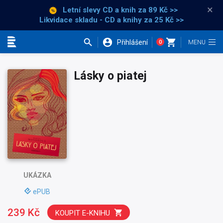
×
Letní slevy CD a knih
za 89 Kč >>
Likvidace skladu - CD a knihy za 25 Kč >>
Přihlášení
0
Kategorie
Lásky o piatej
UKÁZKA
ePUB
239 Kč
KOUPIT E-KNIHU