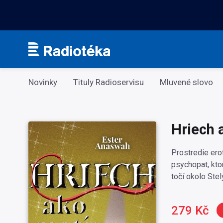
Kategorie
Novinky
Tituly Radioservisu
Mluvené slovo
Hriech 
Prostredie erot
psychopat, ktor
točí okolo Stel
279 Kč