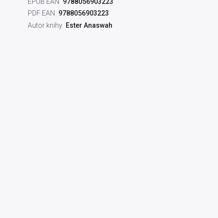
EPUB EAN
9788056903223
PDF EAN
9788056903223
Autor knihy
Ester Anaswah