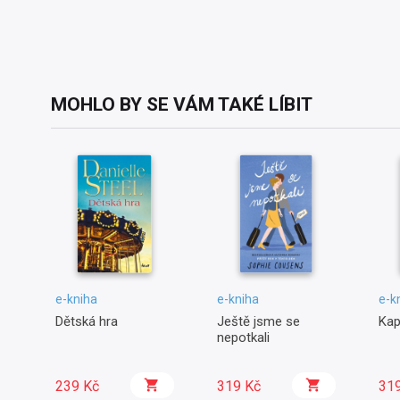
MOHLO BY SE VÁM TAKÉ LÍBIT
e-kniha
e-kniha
e-k
Dětská hra
Ještě jsme se
Kap
nepotkali
239 Kč
319 Kč
31