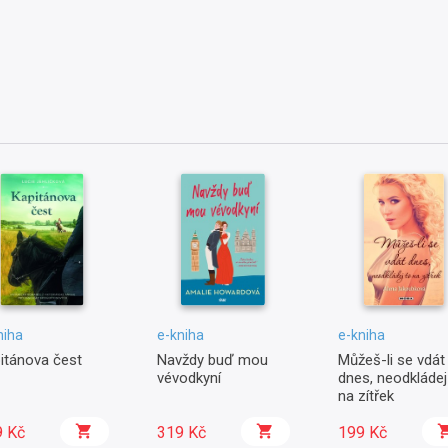
niha
e-kniha
e-kniha
itánova čest
Navždy buď mou
Můžeš-li se vdát
vévodkyní
dnes, neodkládej
na zítřek
9 Kč
319 Kč
199 Kč