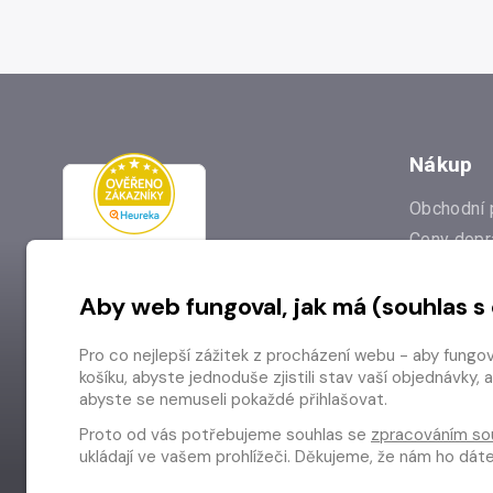
Nákup
Obchodní 
Ceny dopr
Reklamac
Aby web fungoval, jak má (souhlas s
Prodejna
Nejčastějš
Pro co nejlepší zážitek z procházení webu - aby fungo
Odstoupen
košíku, abyste jednoduše zjistili stav vaší objednávk
abyste se nemuseli pokaždé přihlašovat.
Proto od vás potřebujeme souhlas se
zpracováním so
ukládají ve vašem prohlížeči. Děkujeme, že nám ho dá
Copyright © 2026 Radioservis a.s.