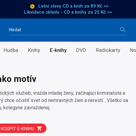
Letní slevy CD a knih
za 89 Kč >>
Likvidace skladu - CD a knihy za 25 Kč >>
Vyhledávání
Hudba
Knihy
E-knihy
DVD
Radiokarty
No
ako motív
ických služieb, vražda mladej ženy, začínajúci kriminalista a
ý chce očistiť svet od nemravných žien a nerestí... Všetko sa
y, kolegyne zavraždenej.
KOUPIT E-KNIHU