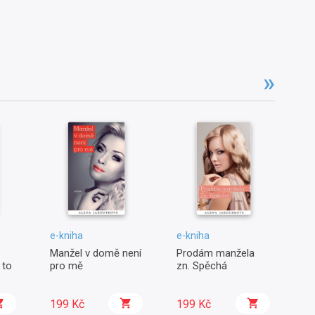
e-kniha
e-kniha
e-
Manžel v domě není
Prodám manžela
Kd
 to
pro mě
zn. Spěchá
ko
ma
199 Kč
199 Kč
1