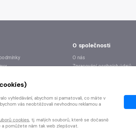
O společnosti
podmínky
O nás
avy
Zpracování osobních údajů
e
Zásady práce s cookies
 cookies)
Klub Radioservis
í dotazy
Kontakty
valo vyhledávání, abychom si pamatovali, co máte v
í od smlouvy
y, abychom vás neobtěžovali nevhodnou reklamou a
uborů cookies
, tj. malých souborů, které se dočasně
te a pomůžete nám tak web zlepšovat.