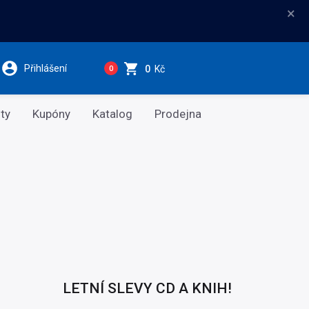
×
Přihlášení
0
Kč
0
ty
Kupóny
Katalog
Prodejna
LETNÍ SLEVY CD A KNIH!