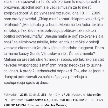
ale ani sa sťažovať na to, čo všetko som tu musel prežiť a
prežívam. Spáchal som zlé veci a musím za to niesť
zodpovednosť. Aj po vynesení rozsudku dňa 10. 11. 2009
som vtedy povedal: „Chlap musí zostať chlapom za každých
okolností.“ „Mafia bola, je a bude. Menia sa len ľudia, taktika
a metódy. Tak ako mafia potrebuje politikov, tak niektorí
politici potrebujú mafiu.“ Dnešná mafia je sofistikovanejšia a
snaží sa eliminovať násilie, lebo len tak sa môže v pokoji
venovať ekonomickým aktivitám a dlhodobo fungovať. Dnes
tu máme kauzy Gorila, Váhostav a iné... Čo sa zmenilo?
Mafiáni sa prestali strieľať medzi sebou, ale tak, ako sa štát
nevedel vysporiadať s mafiánmi vtedy, nedokáže to účinne
ani dnes. A prečo? Jednoduchá odpoveď. Tak, ako sa jedni s
druhými potrebovali za našich čias, sa potrebujú a
spolupracujú spolu aj dnes.
Rok vydání
2015
Stránek
256
Formáty
ePUB
Vydavatel
Marenčin
PT
Distributor
Radioservis a.s.
ISBN
978-80-8114-582-7
EPUB EAN
9788081145834
Autor knihy
Mikuláš Černák