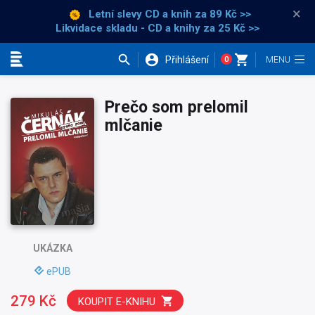
×
Letní slevy CD a knih
za 89 Kč >>
Likvidace skladu - CD a knihy za 25 Kč >>
Přihlášení
0
Kategorie
Prečo som prelomil
mlčanie
UKÁZKA
ePUB
279 Kč
KOUPIT E-KNIHU