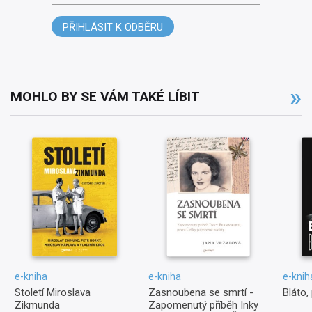
PŘIHLÁSIT K ODBĚRU
MOHLO BY SE VÁM TAKÉ LÍBIT
e-kniha
e-kniha
e-knih
Století Miroslava
Zasnoubena se smrtí -
Bláto,
Zikmunda
Zapomenutý příběh Inky