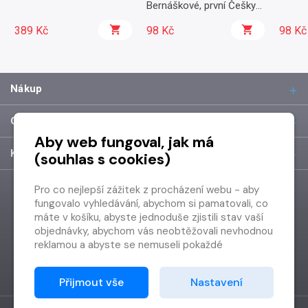
Bernáškové, první Češky
popravené nacisty
389 Kč
98 Kč
98 Kč
Nákup
O společnosti
Aby web fungoval, jak má
Kontakt
(souhlas s cookies)
Pro co nejlepší zážitek z procházení webu - aby
fungovalo vyhledávání, abychom si pamatovali, co
máte v košíku, abyste jednoduše zjistili stav vaší
objednávky, abychom vás neobtěžovali nevhodnou
reklamou a abyste se nemuseli pokaždé
přihlašovat.
Proto od vás potřebujeme souhlas se
Přijmout vše
Nastavení
zpracováním souborů cookies
, tj. malých souborů,