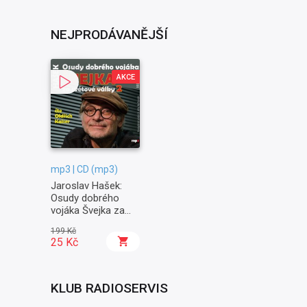
NEJPRODÁVANĚJŠÍ
AKCE
mp3 | CD (mp3)
Jaroslav Hašek:
Osudy dobrého
vojáka Švejka za
světové války II. -
199 Kč
Na frontě
25 Kč
KLUB RADIOSERVIS