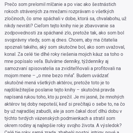
Prečo som prelomil mlčanie a po viac ako šestnástich
rokoch strávených za mrežami rozprávam o všetkých
zločinoch, čo sme spáchali v dobe, ktorá sa, chvalabohu, už
nikdy nevráti? Cieľom tejto knihy nie je zbavovanie sa
zodpovednosti za spáchané zlo, pretože tak, ako som bol
svojprávny vtedy, som aj dnes. Chcem, aby ma čitatelia
spoznali takého, aký som skutočne bol, ako som uvažoval,
konal. Za celé tie dlhé roky riešenia mojich káuz sa toho o
mne popísalo veľa. Bulvárne denníky, týždenníky aj
samozvaní spisovatelia sa zviditeľňovali a profitovali na
mojom mene – ,,o mne bezo mňa“. Budem uvádzať
skutočné mená všetkých aktérov, pretože toto je to
najdôležitejšie poslanie tejto knihy – skutočná pravda
napísaná rukou toho, kto ju prežil. Je mi jasné, že mnohých
aktérov tej doby nepoteší, keď si prečítajú o sebe to, na čo
by už najradšej zabudli, ale ja som čakal dosť dlhú dobu v
týchto tvrdých väzenských podmienkach a stratil som
okrem rodiny aj najlepšie roky svojho života. A výsledok?
Celé tie roky samá zrada, zbabelý postoj, intrigy, nové a