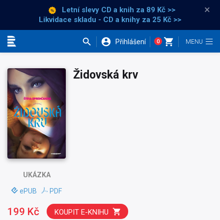
×
Letní slevy CD a knih
za 89 Kč >>
Likvidace skladu - CD a knihy za 25 Kč >>
Přihlášení
0
Kategorie
Židovská krv
UKÁZKA
ePUB
PDF
199 Kč
KOUPIT E-KNIHU