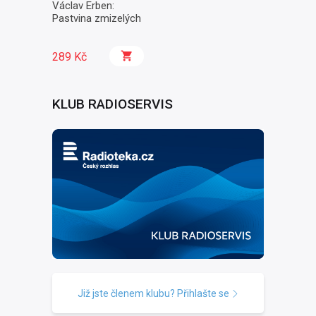
Václav Erben:
Pastvina zmizelých
289 Kč
KLUB RADIOSERVIS
Již jste členem klubu? Přihlašte se