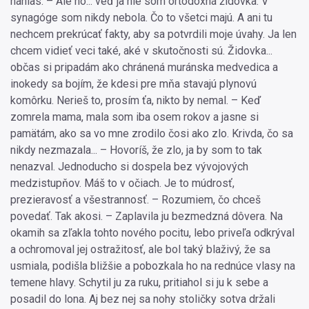
nahlas. – Ale no... veď ja nie som ortodoxná židovka. V
synagóge som nikdy nebola. Čo to všetci majú. A ani tu
nechcem prekrúcať fakty, aby sa potvrdili moje úvahy. Ja len
chcem vidieť veci také, aké v skutočnosti sú. Židovka...
občas si pripadám ako chránená muránska medvedica a
inokedy sa bojím, že kdesi pre mňa stavajú plynovú
komôrku. Nerieš to, prosím ťa, nikto by nemal. – Keď
zomrela mama, mala som iba osem rokov a jasne si
pamätám, ako sa vo mne zrodilo čosi ako zlo. Krivda, čo sa
nikdy nezmazala... – Hovoríš, že zlo, ja by som to tak
nenazval. Jednoducho si dospela bez vývojových
medzistupňov. Máš to v očiach. Je to múdrosť,
prezieravosť a všestrannosť. – Rozumiem, čo chceš
povedať. Tak akosi. – Zaplavila ju bezmedzná dôvera. Na
okamih sa zľakla tohto nového pocitu, lebo priveľa odkrýval
a ochromoval jej ostražitosť, ale bol taký blaživý, že sa
usmiala, podišla bližšie a pobozkala ho na rednúce vlasy na
temene hlavy. Schytil ju za ruku, pritiahol si ju k sebe a
posadil do lona. Aj bez nej sa nohy stoličky sotva držali