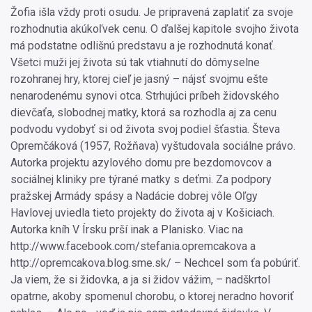
Žofia išla vždy proti osudu. Je pripravená zaplatiť za svoje
rozhodnutia akúkoľvek cenu. O ďalšej kapitole svojho života
má podstatne odlišnú predstavu a je rozhodnutá konať.
Všetci muži jej života sú tak vtiahnutí do dômyselne
rozohranej hry, ktorej cieľ je jasný – nájsť svojmu ešte
nenarodenému synovi otca. Strhujúci príbeh židovského
dievčaťa, slobodnej matky, ktorá sa rozhodla aj za cenu
podvodu vydobyť si od života svoj podiel šťastia. Števa
Opremčáková (1957, Rožňava) vyštudovala sociálne právo.
Autorka projektu azylového domu pre bezdomovcov a
sociálnej kliniky pre týrané matky s deťmi. Za podpory
pražskej Armády spásy a Nadácie dobrej vôle Oľgy
Havlovej uviedla tieto projekty do života aj v Košiciach.
Autorka kníh V Írsku prší inak a Planisko. Viac na
http://www.facebook.com/stefania.opremcakova a
http://opremcakova.blog.sme.sk/ – Nechcel som ťa pobúriť.
Ja viem, že si židovka, a ja si židov vážim, – nadškrtol
opatrne, akoby spomenul chorobu, o ktorej neradno hovoriť