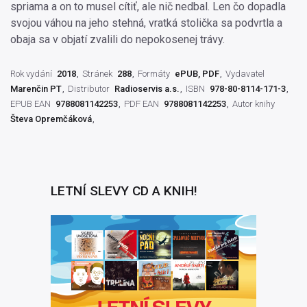
spriama a on to musel cítiť, ale nič nedbal. Len čo dopadla
svojou váhou na jeho stehná, vratká stolička sa podvrtla a
obaja sa v objatí zvalili do nepokosenej trávy.
Rok vydání
2018
Stránek
288
Formáty
ePUB, PDF
Vydavatel
Marenčin PT
Distributor
Radioservis a.s.
ISBN
978-80-8114-171-3
EPUB EAN
9788081142253
PDF EAN
9788081142253
Autor knihy
Števa Opremčáková
LETNÍ SLEVY CD A KNIH!