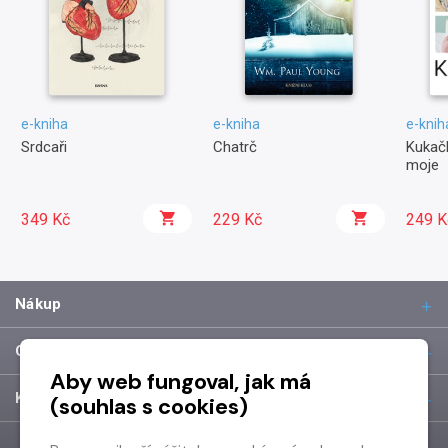
e-kniha
e-kniha
e-knih
Srdcaři
Chatrč
Kukačk
moje
349 Kč
229 Kč
249 K
Nákup
O společnosti
Aby web fungoval, jak má
Kontakt
(souhlas s cookies)