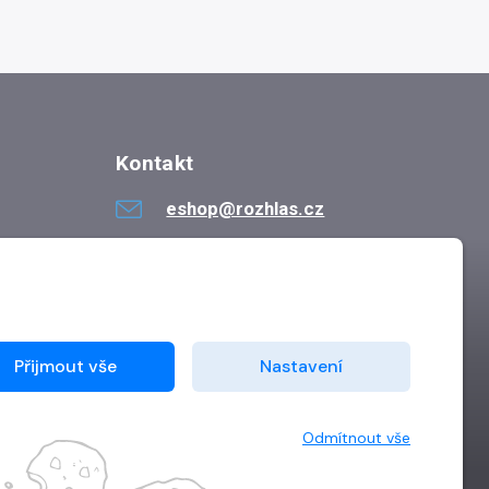
Kontakt
eshop@rozhlas.cz
724 819 319
Po - Pá 8:30 - 16:30
Přijmout vše
Nastavení
Odmítnout vše
Vytvořilo
Grand IT s.r.o.