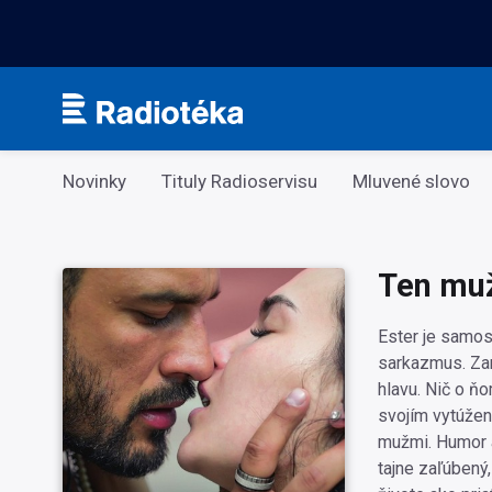
Kategorie
Novinky
Tituly Radioservisu
Mluvené slovo
Ten mu
Ester je samost
sarkazmus. Za
hlavu. Nič o ň
svojím vytúžen
mužmi. Humor a
tajne zaľúbený,