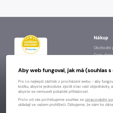
Nákup
Obchodní 
Ceny dopr
Reklamac
Aby web fungoval, jak má (souhlas s
Prodejna
Nejčastějš
Pro co nejlepší zážitek z procházení webu - aby fungo
Odstoupen
košíku, abyste jednoduše zjistili stav vaší objednávk
abyste se nemuseli pokaždé přihlašovat.
Proto od vás potřebujeme souhlas se
zpracováním so
ukládají ve vašem prohlížeči. Děkujeme, že nám ho dá
Copyright © 2026 Radioservis a.s.