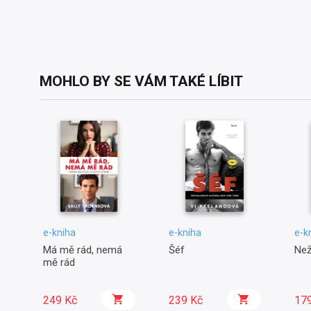
MOHLO BY SE VÁM TAKÉ LÍBIT
e-kniha
e-kniha
e-k
Má mě rád, nemá
Šéf
Než
mě rád
249 Kč
239 Kč
17