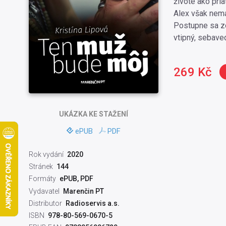
živote ako pri
Alex však nemá
Postupne sa zo
vtipný, sebave
269 Kč
UKÁZKA
KE STAŽENÍ
ePUB
PDF
Rok vydání
2020
Stránek
144
Formáty
ePUB, PDF
Vydavatel
Marenčin PT
Distributor
Radioservis a.s.
ISBN
978-80-569-0670-5