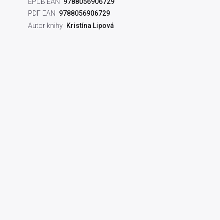
EPUB EAN
9788056906729
PDF EAN
9788056906729
Autor knihy
Kristína Lipová