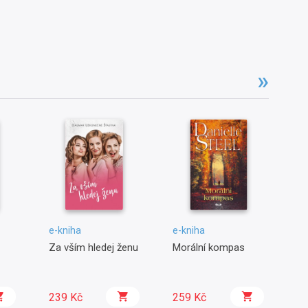
e-kniha
e-kniha
e-
Za vším hledej ženu
Morální kompas
Te
239 Kč
259 Kč
2