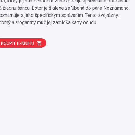
ateľ, ktorý jej mimochodom zabezpečuje aj sexuálne potešenie.
 žiadnu šancu. Ester je šialene zaľúbená do pána Neznámeho.
znamuje s jeho špecifickým správaním. Tento svojrázny,
domý a arogantný muž jej zamieša karty osudu.
KOUPIT E-KNIHU