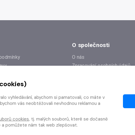
O společnosti
podmínky
O nás
avy
Zpracování osobních údajů
e
Zásady práce s cookies
 cookies)
Klub Radioservis
í dotazy
Kontakty
valo vyhledávání, abychom si pamatovali, co máte v
í od smlouvy
y, abychom vás neobtěžovali nevhodnou reklamou a
uborů cookies
, tj. malých souborů, které se dočasně
te a pomůžete nám tak web zlepšovat.