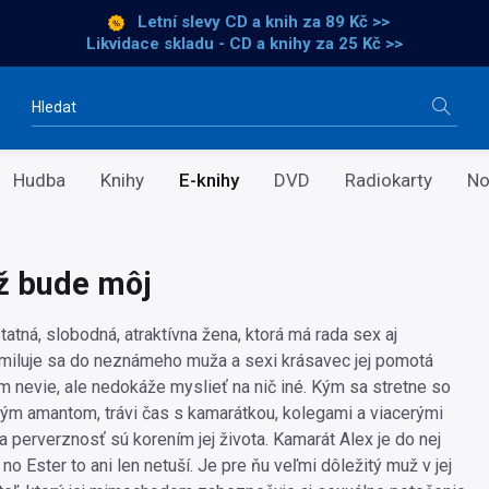
Letní slevy CD a knih
za 89 Kč >>
Likvidace skladu - CD a knihy za 25 Kč >>
Vyhledávání
Hudba
Knihy
E-knihy
DVD
Radiokarty
No
ž bude môj
atná, slobodná, atraktívna žena, ktorá má rada sex aj
miluje sa do neznámeho muža a sexi krásavec jej pomotá
om nevie, ale nedokáže myslieť na nič iné. Kým sa stretne so
ým amantom, trávi čas s kamarátkou, kolegami a viacerými
 perverznosť sú korením jej života. Kamarát Alex je do nej
 no Ester to ani len netuší. Je pre ňu veľmi dôležitý muž v jej