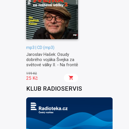
mp3 | CD (mp3)
Jaroslav Hašek: Osudy
dobrého vojáka Švejka za
světové války II. - Na frontě
199 Kč
25 Kč
KLUB RADIOSERVIS