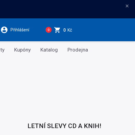
×
Přihlášení
0
Kč
0
ty
Kupóny
Katalog
Prodejna
LETNÍ SLEVY CD A KNIH!