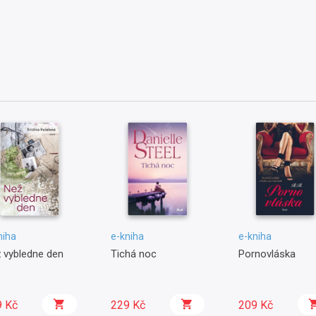
niha
e-kniha
e-kniha
 vybledne den
Tichá noc
Pornovláska
9 Kč
229 Kč
209 Kč