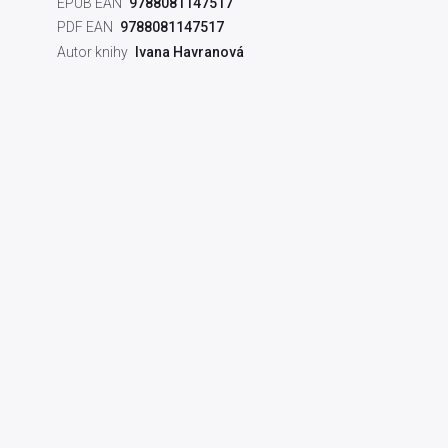
EPUB EAN
9788081147517
PDF EAN
9788081147517
Autor knihy
Ivana Havranová