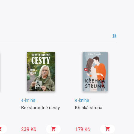
e-kniha
e-kniha
e-
Bezstarostné cesty
Křehká struna
Kr
- 
kr
Me
239 Kč
179 Kč
1