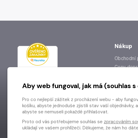
Nákup
Obchodní 
Ceny dopr
Reklamac
Aby web fungoval, jak má (souhlas s
Prodejna
Nejčastějš
Pro co nejlepší zážitek z procházení webu - aby fungo
Odstoupen
košíku, abyste jednoduše zjistili stav vaší objednávk
abyste se nemuseli pokaždé přihlašovat.
Proto od vás potřebujeme souhlas se
zpracováním so
ukládají ve vašem prohlížeči. Děkujeme, že nám ho dá
Copyright © 2026 Radioservis a.s.