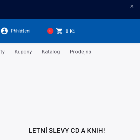
×
Přihlášení
0
Kč
0
ty
Kupóny
Katalog
Prodejna
LETNÍ SLEVY CD A KNIH!