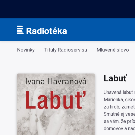
Kategorie
Novinky
Tituly Radioservisu
Mluvené slovo
Labuť
Unavená labuť n
Marienka, šiko
za hrob, zamet
Smutné aj vesel
sa vám, že prí
domovov a naoz