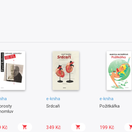
niha
e-kniha
e-kniha
orosty
Srdcaři
Požitkářka
momluv
9 Kč
349 Kč
199 Kč