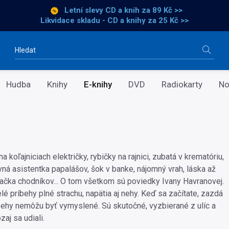
Letní slevy CD a knih
za 89 Kč >>
Likvidace skladu - CD a knihy za 25 Kč >>
Vyhledávání
Hudba
Knihy
E-knihy
DVD
Radiokarty
No
a koľajniciach električky, rybičky na rajnici, zubatá v krematóriu,
vná asistentka papalášov, šok v banke, nájomný vrah, láska až
ačka chodníkov... O tom všetkom sú poviedky Ivany Havranovej.
é príbehy plné strachu, napätia aj nehy. Keď sa začítate, zazdá
behy nemôžu byť vymyslené. Sú skutočné, vyzbierané z ulíc a
aj sa udiali.