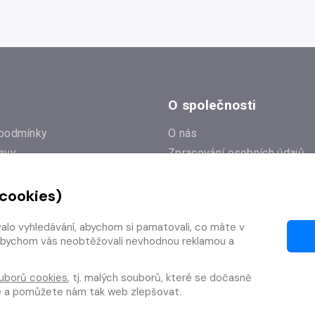
O společnosti
podmínky
O nás
avy
Zpracování osobních údajů
e
Zásady práce s cookies
 cookies)
Klub Radioservis
í dotazy
Kontakty
valo vyhledávání, abychom si pamatovali, co máte v
í od smlouvy
y, abychom vás neobtěžovali nevhodnou reklamou a
uborů cookies
, tj. malých souborů, které se dočasně
te a pomůžete nám tak web zlepšovat.