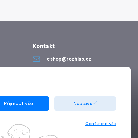
Kontakt
eshop@rozhlas.cz
724 819 319
Po - Pá 8:30 - 16:30
Přijmout vše
Nastavení
Odmítnout vše
Vytvořilo
Grand IT s.r.o.