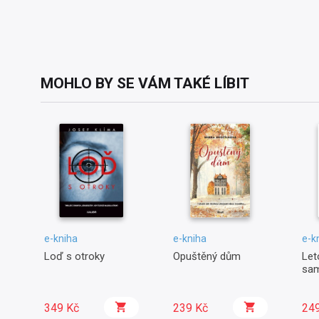
MOHLO BY SE VÁM TAKÉ LÍBIT
e-kniha
e-kniha
e-k
Loď s otroky
Opuštěný dům
Let
sa
349 Kč
239 Kč
24