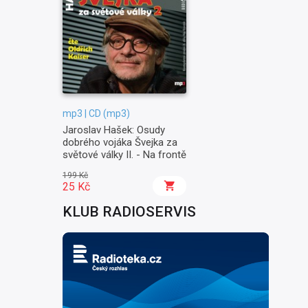
mp3 | CD (mp3)
Jaroslav Hašek: Osudy
dobrého vojáka Švejka za
světové války II. - Na frontě
199 Kč
25 Kč
KLUB RADIOSERVIS