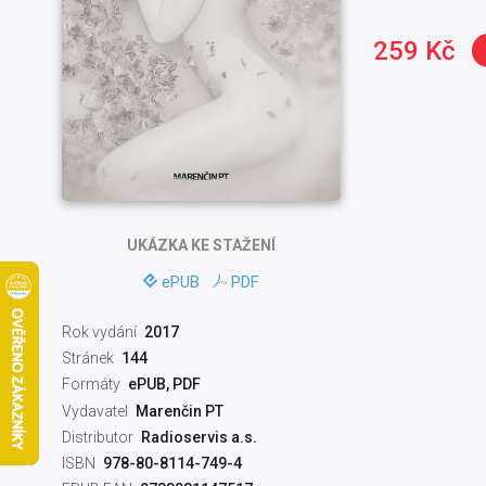
259 Kč
UKÁZKA
KE STAŽENÍ
ePUB
PDF
Rok vydání
2017
Stránek
144
Formáty
ePUB, PDF
Vydavatel
Marenčin PT
Distributor
Radioservis a.s.
ISBN
978-80-8114-749-4