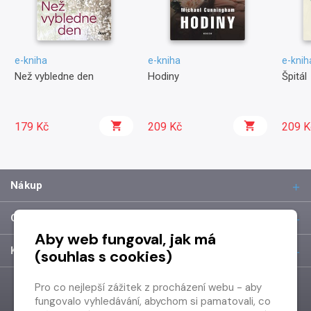
e-kniha
e-kniha
e-knih
Než vybledne den
Hodiny
Špitál
179 Kč
209 Kč
209 K
Nákup
O společnosti
Aby web fungoval, jak má
Kontakt
(souhlas s cookies)
Pro co nejlepší zážitek z procházení webu - aby
fungovalo vyhledávání, abychom si pamatovali, co