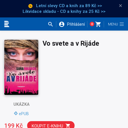
×
Letní slevy CD a knih
za 89 Kč >>
Likvidace skladu - CD a knihy za 25 Kč >>
Přihlášení
0
Kategorie
Vo svete a v Rijáde
UKÁZKA
ePUB
199 Kč
KOUPIT E-KNIHU