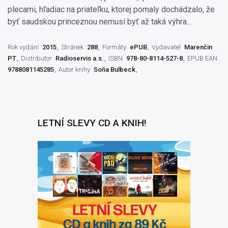
plecami, hľadiac na priateľku, ktorej pomaly dochádzalo, že
byť saudskou princeznou nemusí byť až taká výhra...
Rok vydání
2015
Stránek
288
Formáty
ePUB
Vydavatel
Marenčin
PT
Distributor
Radioservis a.s.
ISBN
978-80-8114-527-8
EPUB EAN
9788081145285
Autor knihy
Soňa Bulbeck
LETNÍ SLEVY CD A KNIH!