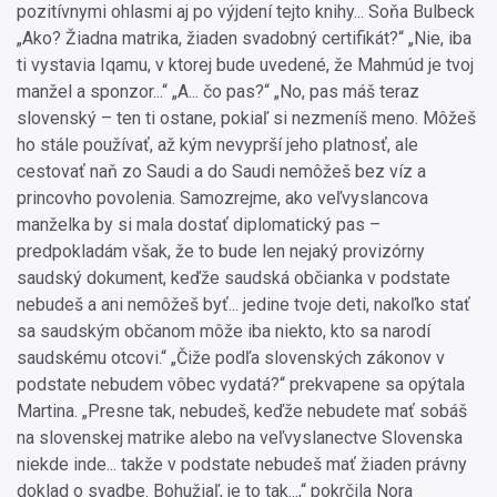
pozitívnymi ohlasmi aj po výjdení tejto knihy... Soňa Bulbeck
„Ako? Žiadna matrika, žiaden svadobný certifikát?“ „Nie, iba
ti vystavia Iqamu, v ktorej bude uvedené, že Mahmúd je tvoj
manžel a sponzor...“ „A... čo pas?“ „No, pas máš teraz
slovenský – ten ti ostane, pokiaľ si nezmeníš meno. Môžeš
ho stále používať, až kým nevyprší jeho platnosť, ale
cestovať naň zo Saudi a do Saudi nemôžeš bez víz a
princovho povolenia. Samozrejme, ako veľvyslancova
manželka by si mala dostať diplomatický pas –
predpokladám však, že to bude len nejaký provizórny
saudský dokument, keďže saudská občianka v podstate
nebudeš a ani nemôžeš byť... jedine tvoje deti, nakoľko stať
sa saudským občanom môže iba niekto, kto sa narodí
saudskému otcovi.“ „Čiže podľa slovenských zákonov v
podstate nebudem vôbec vydatá?“ prekvapene sa opýtala
Martina. „Presne tak, nebudeš, keďže nebudete mať sobáš
na slovenskej matrike alebo na veľvyslanectve Slovenska
niekde inde... takže v podstate nebudeš mať žiaden právny
doklad o svadbe. Bohužiaľ, je to tak...,“ pokrčila Nora