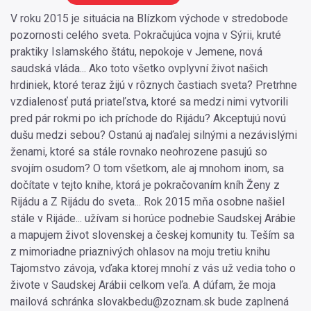
V roku 2015 je situácia na Blízkom východe v stredobode
pozornosti celého sveta. Pokračujúca vojna v Sýrii, kruté
praktiky Islamského štátu, nepokoje v Jemene, nová
saudská vláda... Ako toto všetko ovplyvní život našich
hrdiniek, ktoré teraz žijú v rôznych častiach sveta? Pretrhne
vzdialenosť putá priateľstva, ktoré sa medzi nimi vytvorili
pred pár rokmi po ich príchode do Rijádu? Akceptujú novú
dušu medzi sebou? Ostanú aj naďalej silnými a nezávislými
ženami, ktoré sa stále rovnako neohrozene pasujú so
svojím osudom? O tom všetkom, ale aj mnohom inom, sa
dočítate v tejto knihe, ktorá je pokračovaním kníh Ženy z
Rijádu a Z Rijádu do sveta... Rok 2015 mňa osobne našiel
stále v Rijáde... užívam si horúce podnebie Saudskej Arábie
a mapujem život slovenskej a českej komunity tu. Teším sa
z mimoriadne priaznivých ohlasov na moju tretiu knihu
Tajomstvo závoja, vďaka ktorej mnohí z vás už vedia toho o
živote v Saudskej Arábii celkom veľa. A dúfam, že moja
mailová schránka slovakbedu@zoznam.sk bude zaplnená