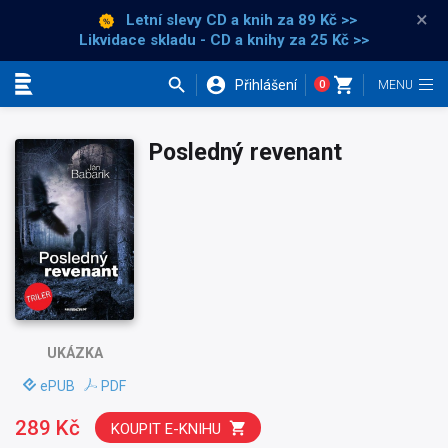
×
Letní slevy CD a knih
za 89 Kč >>
Likvidace skladu - CD a knihy za 25 Kč >>
Přihlášení
0
Kategorie
Posledný revenant
UKÁZKA
ePUB
PDF
289 Kč
KOUPIT E-KNIHU