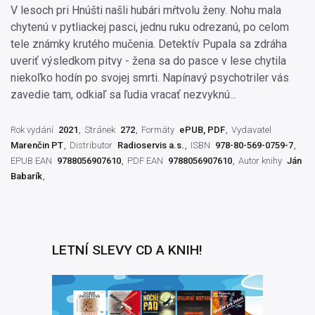
V lesoch pri Hnúšti našli hubári mŕtvolu ženy. Nohu mala
chytenú v pytliackej pasci, jednu ruku odrezanú, po celom
tele známky krutého mučenia. Detektív Pupala sa zdráha
uveriť výsledkom pitvy - žena sa do pasce v lese chytila
niekoľko hodín po svojej smrti. Napínavý psychotriler vás
zavedie tam, odkiaľ sa ľudia vracať nezvyknú...
Rok vydání
2021
Stránek
272
Formáty
ePUB, PDF
Vydavatel
Marenčin PT
Distributor
Radioservis a.s.
ISBN
978-80-569-0759-7
EPUB EAN
9788056907610
PDF EAN
9788056907610
Autor knihy
Ján
Babarík
LETNÍ SLEVY CD A KNIH!