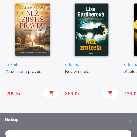
e-kniha
e-kniha
e-knih
Než zjistíš pravdu
Než zmizela
Zábles
209 Kč
369 Kč
129 K
Nákup
O společnosti