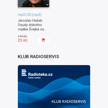
mp3 | CD (mp3)
Jaroslav Hašek:
Osudy dobrého
vojáka Švejka za
světové války II. -
199 Kč
Na frontě
25 Kč
KLUB RADIOSERVIS