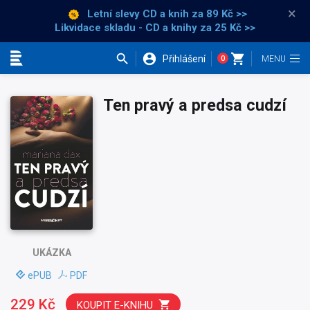
×
Letní slevy CD a knih
za 89 Kč >>
Likvidace skladu - CD a knihy za 25 Kč >>
Přihlášení
0
Kategorie
Ten pravý a predsa cudzí
UKÁZKA
ePUB
PDF
229 Kč
KOUPIT E-KNIHU