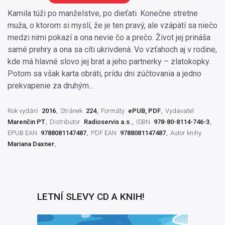
Kamila túži po manželstve, po dieťati. Konečne stretne
muža, o ktorom si myslí, že je ten pravý, ale vzápätí sa niečo
medzi nimi pokazí a ona nevie čo a prečo. Život jej prináša
samé prehry a ona sa cíti ukrivdená. Vo vzťahoch aj v rodine,
kde má hlavné slovo jej brat a jeho partnerky – zlatokopky.
Potom sa však karta obráti, prídu dni zúčtovania a jedno
prekvapenie za druhým...
Rok vydání
2016
Stránek
224
Formáty
ePUB, PDF
Vydavatel
Marenčin PT
Distributor
Radioservis a.s.
ISBN
978-80-8114-746-3
EPUB EAN
9788081147487
PDF EAN
9788081147487
Autor knihy
Mariana Daxner
LETNÍ SLEVY CD A KNIH!