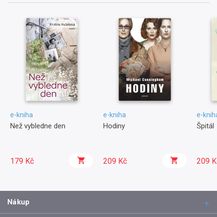
e-kniha
e-kniha
e-knih
Než vybledne den
Hodiny
Špitál
179 Kč
209 Kč
209 K
Nákup