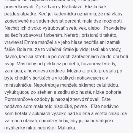
poviedkových. Žije a tvorí v Bratislave. Blížila sa k
päťdesiatpäťke. Keď jej kaderníčka oznámila, že má vlasy
zošedivené na sedemdesiat percent, mala dve možnosti.
Nechať ich divoko vytrubovať svetu vek, alebo... Pravidelne
sa šedín zbavovať farbením. Nefarbi, pristanú ti takéto,
vravieval Emme manžel a v jeho hlase necítila ani zamak
falše. Bola mu za to vďačná. Stále ju videl takú ako vtedy,
dávno, keď sa stretli a po dvoch zahľadeniach sa do očí boli
svoji. Máš nohy od pekla až po nebo, hovorieval vtedy,
zamlada, a hovorieva dodnes. Možno aj preto prestala po
byte chodiť v šortkách a v krátkych nohaviciach a v
minisukničke. Nepotrebuje manžela sklamať celulitídou,
vykúkajúcou zo stehien a zadku ako husté, nízke pohorie.
Pomarančové ozdoby ju naozaj znervózňovali. Ešte
nedávno som mala telo hladučké, pevné... Ešte nedávno
som lietala v sukniach vysoko nad kolená a všetci chlapi sa
za mnou otáčali, dumala v tichu, aby jej na nostalgické
myšlienky nikto neprišiel. Maliarka.