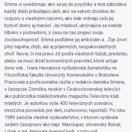
Emma si uvedomuje, ako sa jej do psychiky a tela zabodáva
každý ďalší pribúdajúci deň, ako sa vekom dostáva do
rozporu s vlastnými názormi, ako inak vnímajú celú jej
bytosť dcéry aj manžel. Jej mladosť, ukrývajúca sa niekde
hlboko v podvedomí, z času na čas prejaví svoju
životaschopnosť. Emma podľahne jej ambíciám a... Žije život
plný napätia, chýb, ale aj príjemných, neopakovateľných
chvíľ. Nevie, či má právo žiť podľa vlastných túžob, predstáv,
alebo sa musí držať konvenčných pravidiel, ktoré určuje
žene vek... Ivana Havranová vyštudovala žurnalistiku na
Filozofickej fakulte Univerzity Komenského v Bratislave.
Pracovala a profesionálne rástla v redakcii denníka Smena,
v časopise Zornička, neskôr v Československej televízii
ako publicistka mládežníckeho magazínu Televízny klub
mladých. Je autorkou vyše 400 televíznych scenárov,
množstva poviedok pre deti, rozhovorov, reportáží. Po roku
1989 založila vlastné vydavateľstvo, v ktorom vydávala
sedem časopisov ako napr. Maxisuper, slovenský Bulvár,
Lišiak a iné. Napísala dvanásť kníh, z toho päť