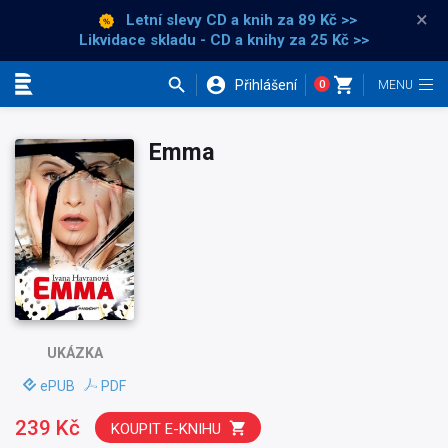
×
Letní slevy CD a knih
za 89 Kč >>
Likvidace skladu - CD a knihy za 25 Kč >>
Přihlášení
0
Kategorie
Emma
UKÁZKA
ePUB
PDF
239 Kč
KOUPIT E-KNIHU