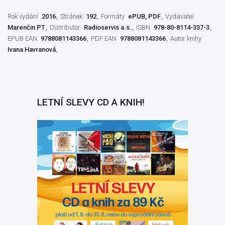
Rok vydání
2016
Stránek
192
Formáty
ePUB, PDF
Vydavatel
Marenčin PT
Distributor
Radioservis a.s.
ISBN
978-80-8114-337-3
EPUB EAN
9788081143366
PDF EAN
9788081143366
Autor knihy
Ivana Havranová
LETNÍ SLEVY CD A KNIH!