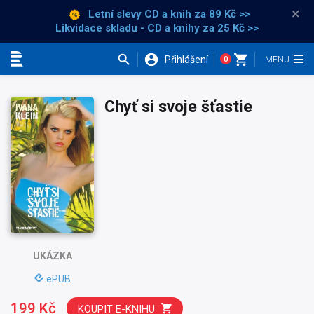
×
Letní slevy CD a knih
za 89 Kč >>
Likvidace skladu - CD a knihy za 25 Kč >>
Přihlášení
0
Kategorie
Chyť si svoje šťastie
UKÁZKA
ePUB
199 Kč
KOUPIT E-KNIHU