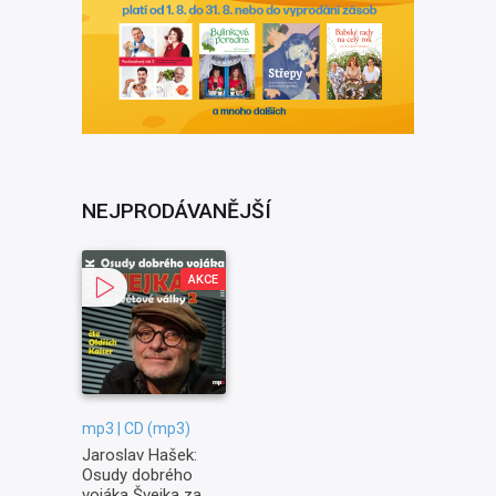
NEJPRODÁVANĚJŠÍ
AKCE
mp3 | CD (mp3)
Jaroslav Hašek:
Osudy dobrého
vojáka Švejka za