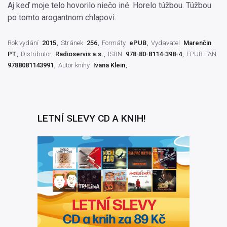
Aj keď moje telo hovorilo niečo iné. Horelo túžbou. Túžbou
po tomto arogantnom chlapovi.
Rok vydání
2015
Stránek
256
Formáty
ePUB
Vydavatel
Marenčin
PT
Distributor
Radioservis a.s.
ISBN
978-80-8114-398-4
EPUB EAN
9788081143991
Autor knihy
Ivana Klein
LETNÍ SLEVY CD A KNIH!