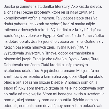
Jesika je zanietená študentka literatúry. Ako každé dievča,
aj ona rieši bežné problémy, ktoré jej prináša život. Má
komplikovaný vzťah s mamou. Tá v päťdesiatke prežíva
druhú pubertu. Ich vzťah sa vyhrotí, keď si matka nájde
milenca v dcériných rokoch. Východisko z krízy hľadajú na
spoločnej dovolenke v Egypte. Keď sa už zdá, že sa všetko
na dobré obráti, Jesika jedného večera zmizne. Ocitne sa v
rukách pašeráka mladých žien... Ivana Klein (1984)
vyštudovala univerzitu v Trnave, odbor germanistika a
slovenský jazyk. Pracuje ako učiteľka. Býva v Starej Turej.
Debutovala románom Zlatá kreditka, inšpirovaným
skutočnou udalosťou. V jej druhom románe Milujem ťa na
smrť nechýba napätie a kriminálna zápletka. Objal ma okolo
pliec a pritisol si ma bližšie k sebe. V nohách som cítila
slabosť, ruky som meravo držala pri tele, no bozkávala som
ho stále nástojčivejšie. Vtom mi konečne svitlo a uvedomila
som si, akej absurdity som sa dopustila. Rýchlo som ho
odsotila, nemohla som dovoliť, aby sme v tom pokračovali.