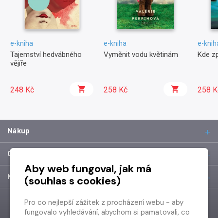
e-kniha
e-kniha
e-knih
Tajemství hedvábného
Vyměnit vodu květinám
Kde zp
vějíře
248 Kč
258 Kč
258 K
Nákup
O společnosti
Aby web fungoval, jak má
Kontakt
(souhlas s cookies)
Pro co nejlepší zážitek z procházení webu - aby
fungovalo vyhledávání, abychom si pamatovali, co