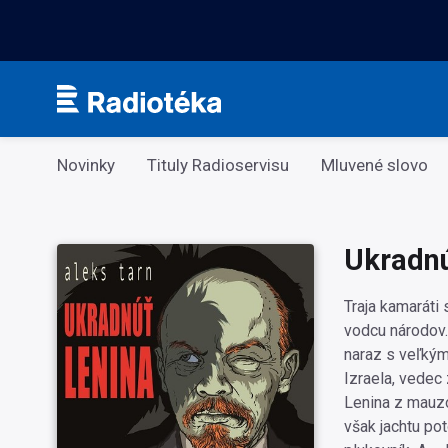
Kategorie
Novinky
Tituly Radioservisu
Mluvené slovo
Ukradnú
Traja kamaráti
vodcu národov.
naraz s veľkým
Izraela, vedec 
Lenina z mauzó
však jachtu pot