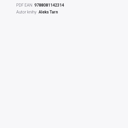
PDF EAN
9788081142314
Autor knihy
Aleks Tarn