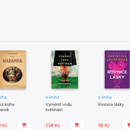
niha
e-kniha
e-kniha
ká kniha
Vyměnit vodu
Rovnice lásky
anek
květinám
9 Kč
258 Kč
98 Kč