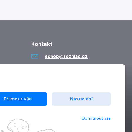
Kontakt
eshop@rozhlas.cz
724 819 319
Po - Pá 8:30 - 16:30
Přijmout vše
Nastavení
Odmítnout vše
Vytvořilo
Grand IT s.r.o.