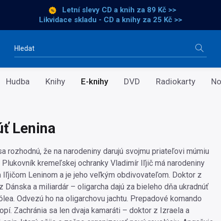
Letní slevy CD a knih
za 89 Kč >>
Likvidace skladu - CD a knihy za 25 Kč >>
Vyhledávání
Hudba
Knihy
E-knihy
DVD
Radiokarty
No
ť Lenina
 sa rozhodnú, že na narodeniny darujú svojmu priateľovi múmiu
 Plukovník kremeľskej ochranky Vladimír Iľjič má narodeniny
 Iľjičom Leninom a je jeho veľkým obdivovateľom. Doktor z
z Dánska a miliardár – oligarcha dajú za bieleho dňa ukradnúť
lea. Odvezú ho na oligarchovu jachtu. Prepadové komando
opí. Zachránia sa len dvaja kamaráti – doktor z Izraela a