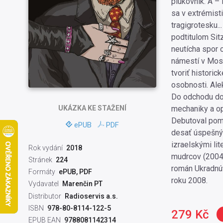
plukovník. A – 
sa v extrémisti
tragigrotesku.
podtitulom Sitz
neutícha spor
námestí v Mosk
tvoriť historic
osobnosti. Ale
Do odchodu do I
UKÁZKA
KE STAŽENÍ
mechaniky a opt
Debutoval pome
ePUB
PDF
desať úspešný
izraelskými li
Rok vydání
2018
mudrcov (2004)
Stránek
224
román Ukradnú
Formáty
ePUB, PDF
roku 2008.
Vydavatel
Marenčin PT
Distributor
Radioservis a.s.
ISBN
978-80-8114-122-5
279 Kč
EPUB EAN
9788081142314