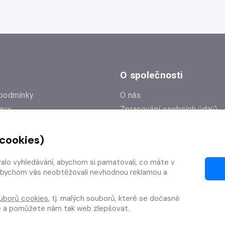
O společnosti
podmínky
O nás
avy
Zpracování osobních údajů
e
Zásady práce s cookies
 cookies)
Klub Radioservis
í dotazy
Kontakty
valo vyhledávání, abychom si pamatovali, co máte v
í od smlouvy
y, abychom vás neobtěžovali nevhodnou reklamou a
uborů cookies
, tj. malých souborů, které se dočasně
te a pomůžete nám tak web zlepšovat.