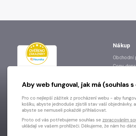
Nákup
Obchodní 
Ceny dopr
Reklamac
Aby web fungoval, jak má (souhlas s
Prodejna
Nejčastějš
Pro co nejlepší zážitek z procházení webu - aby fungo
Odstoupen
košíku, abyste jednoduše zjistili stav vaší objednávk
abyste se nemuseli pokaždé přihlašovat.
Proto od vás potřebujeme souhlas se
zpracováním so
ukládají ve vašem prohlížeči. Děkujeme, že nám ho dá
Copyright © 2026 Radioservis a.s.