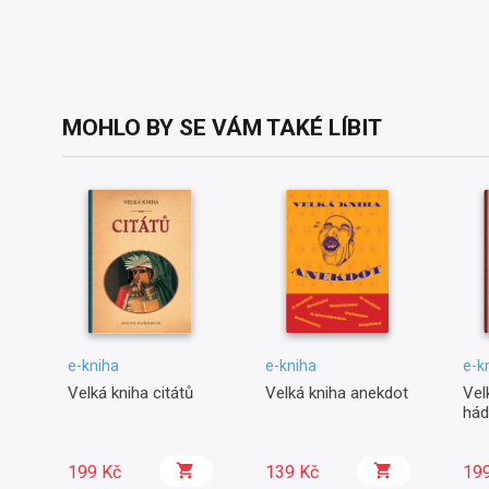
MOHLO BY SE VÁM TAKÉ LÍBIT
e-kniha
e-kniha
e-k
Velká kniha citátů
Velká kniha anekdot
Vel
hád
199 Kč
139 Kč
19