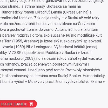
Lenin, ktorý ožije a začne organizovať novú revolúciu. Angažuje
ckej strane... a strhne masy. Groteska sa mení na
.. Humoristický román Ukradnúť Lenina (Ukrasť Lenina) s
realistická fantázia. Základ je reálny – v Rusku už celé roky
 okolo možnosti zrušiť Leninovo mauzóleum na Červenom
ve a pochovať Lenina do zeme. Autor s iróniou a talentom
ké paralely rozpráva o tom, ako súčasné Rusko modifikuje kult
ks Tarn (1955, Arsenev) je izraelský ruskojazyčný spisovateľ.
zraela (1989) žil v Leningrade. Vyštudoval Inštitút jemnej
iky. V ZSSR nepublikoval. Publikuje v Rusku i v Izraeli.
rne neskoro (2003), no za osem rokov stihol vydať viac ako
ch románov, zväčša ocenených poprednými ruskými i
terárnymi cenami. Hneď jeho prvý román Protokoly sionských
 bol nominovaný na literárnu cenu Ruský Booker. Humoristický
ť Lenina vyšiel v Moskve v prestížnom vydavateľstve Eksmo v
KOUPIT E-KNIHU