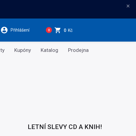
×
Přihlášení
0
Kč
0
ty
Kupóny
Katalog
Prodejna
LETNÍ SLEVY CD A KNIH!