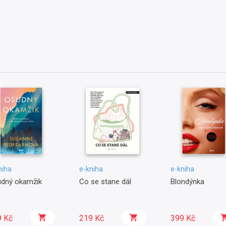
niha
e-kniha
e-kniha
dný okamžik
Co se stane dál
Blondýnka
9 Kč
219 Kč
399 Kč