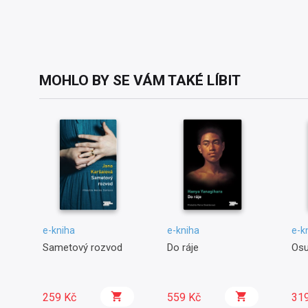
MOHLO BY SE VÁM TAKÉ LÍBIT
e-kniha
e-kniha
e-k
Sametový rozvod
Do ráje
Osu
259 Kč
559 Kč
31