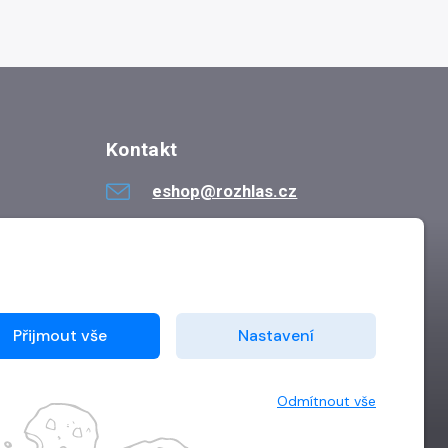
Kontakt
eshop@rozhlas.cz
724 819 319
Po - Pá 8:30 - 16:30
Přijmout vše
Nastavení
Odmítnout vše
Vytvořilo
Grand IT s.r.o.