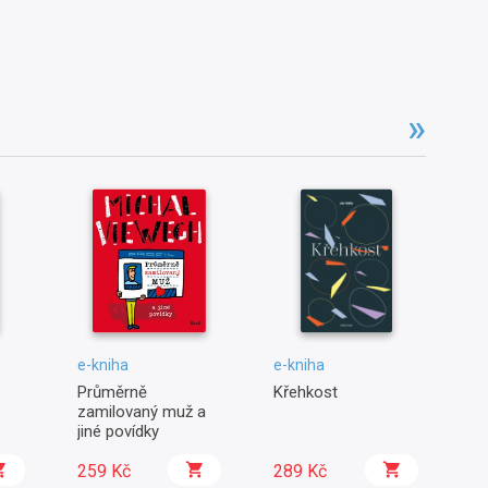
e-kniha
e-kniha
e-
Průměrně
Křehkost
Pu
zamilovaný muž a
d
jiné povídky
259 Kč
289 Kč
2