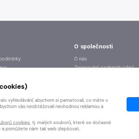
O společnosti
podmínky
O nás
avy
Zpracování osobních údajů
e
Zásady práce s cookies
 cookies)
Klub Radioservis
í dotazy
Kontakty
valo vyhledávání, abychom si pamatovali, co máte v
í od smlouvy
y, abychom vás neobtěžovali nevhodnou reklamou a
uborů cookies
, tj. malých souborů, které se dočasně
te a pomůžete nám tak web zlepšovat.