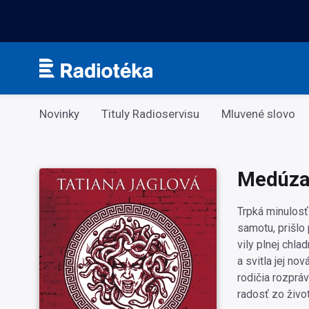
Kategorie
Novinky
Tituly Radioservisu
Mluvené slovo
Medúza
Trpká minulosť 
samotu, prišlo
vily plnej chla
a svitla jej no
rodičia rozprá
radosť zo život