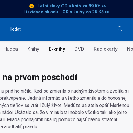
Letní slevy CD a knih
za 89 Kč >>
Likvidace skladu - CD a knihy za 25 Kč >>
Vyhledávání
Hudba
Knihy
E-knihy
DVD
Radiokarty
No
 na prvom poschodí
ju pridlho ničila. Keď sa zmierila s nudným životom a zvolila si
 prekvapenie. Jediná informácia všetko zmenila a do honosnej
dných tieňov sa vrátil čulý život. Medúza sa stala opäť Marlenou
vá nádej. Ukázalo sa, že v minulosti nebolo všetko tak, ako jej to
vali. Mladá podnájomníčka jej pomôže nájsť dávno stratenú
a a odhaliť pravdu.