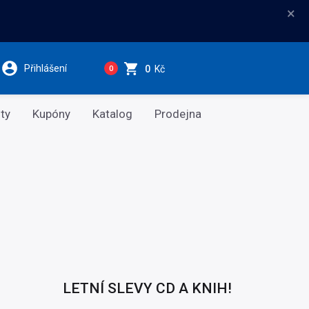
×
Přihlášení
0
Kč
0
ty
Kupóny
Katalog
Prodejna
LETNÍ SLEVY CD A KNIH!