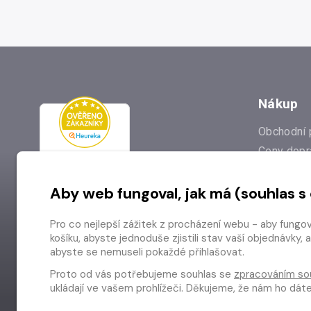
Nákup
Obchodní 
Ceny dopr
Reklamac
Aby web fungoval, jak má (souhlas s
Prodejna
Nejčastějš
Pro co nejlepší zážitek z procházení webu - aby fungo
Odstoupen
košíku, abyste jednoduše zjistili stav vaší objednávk
abyste se nemuseli pokaždé přihlašovat.
Proto od vás potřebujeme souhlas se
zpracováním so
ukládají ve vašem prohlížeči. Děkujeme, že nám ho dá
Copyright © 2026 Radioservis a.s.