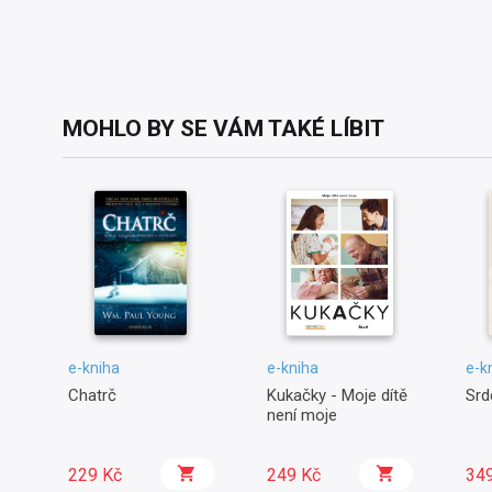
MOHLO BY SE VÁM TAKÉ LÍBIT
e-kniha
e-kniha
e-k
Chatrč
Kukačky - Moje dítě
Srd
není moje
229 Kč
249 Kč
34