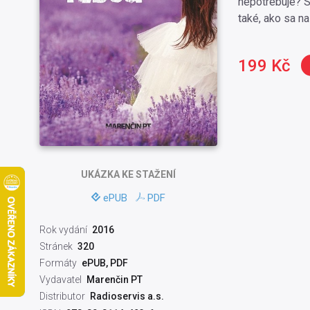
nepotrebuje? Sv
také, ako sa na
199 Kč
UKÁZKA
KE STAŽENÍ
ePUB
PDF
Rok vydání
2016
Stránek
320
Formáty
ePUB, PDF
Vydavatel
Marenčin PT
Distributor
Radioservis a.s.