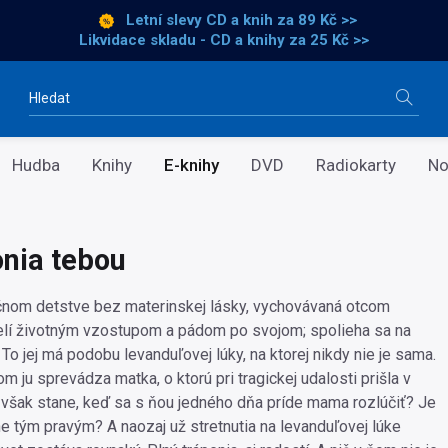
Letní slevy CD a knih
za 89 Kč >>
Likvidace skladu - CD a knihy za 25 Kč >>
Vyhledávání
Hudba
Knihy
E-knihy
DVD
Radiokarty
No
nia tebou
čnom detstve bez materinskej lásky, vychovávaná otcom
elí životným vzostupom a pádom po svojom; spolieha sa na
o jej má podobu levanduľovej lúky, na ktorej nikdy nie je sama.
m ju sprevádza matka, o ktorú pri tragickej udalosti prišla v
 však stane, keď sa s ňou jedného dňa príde mama rozlúčiť? Je
 tým pravým? A naozaj už stretnutia na levanduľovej lúke