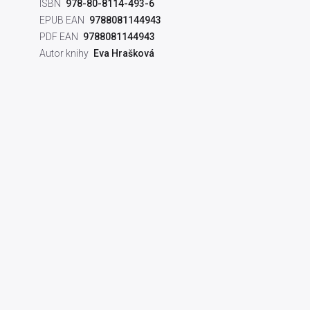
ISBN
978-80-8114-493-6
EPUB EAN
9788081144943
PDF EAN
9788081144943
Autor knihy
Eva Hrašková