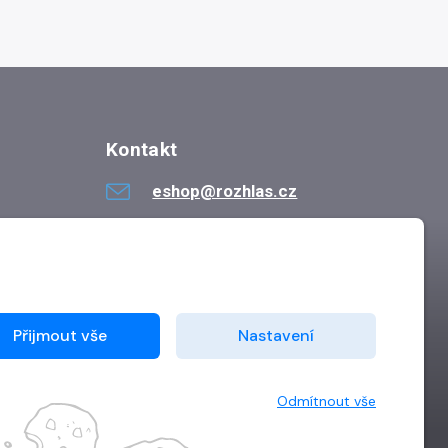
Kontakt
eshop@rozhlas.cz
724 819 319
Po - Pá 8:30 - 16:30
Přijmout vše
Nastavení
Odmítnout vše
Vytvořilo
Grand IT s.r.o.