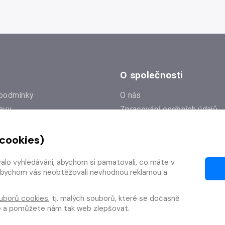
O společnosti
podmínky
O nás
avy
Zpracování osobních údajů
e
Zásady práce s cookies
 cookies)
Klub Radioservis
í dotazy
Kontakty
valo vyhledávání, abychom si pamatovali, co máte v
í od smlouvy
y, abychom vás neobtěžovali nevhodnou reklamou a
uborů cookies
, tj. malých souborů, které se dočasně
te a pomůžete nám tak web zlepšovat.