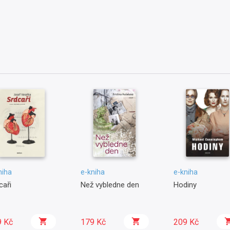
niha
e-kniha
e-kniha
caři
Než vybledne den
Hodiny
9 Kč
179 Kč
209 Kč