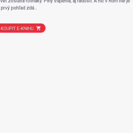
et zostáva rovnaký. Plný trápenia, aj radostí. A nič v ňom nie je
 prvý pohľad zdá...
KOUPIT E-KNIHU