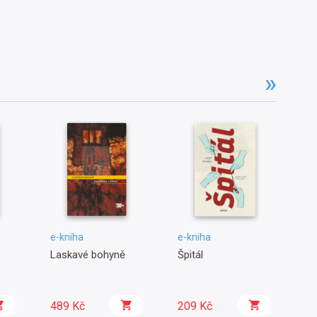
e-kniha
e-kniha
e-
Laskavé bohyně
Špitál
Pé
ko
489 Kč
209 Kč
1