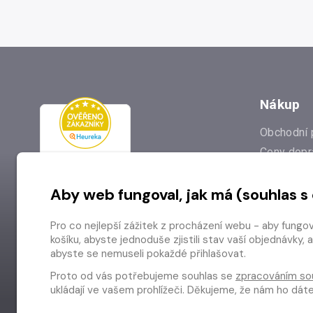
Nákup
Obchodní 
Ceny dopr
Reklamac
Aby web fungoval, jak má (souhlas s
Prodejna
Nejčastějš
Pro co nejlepší zážitek z procházení webu - aby fungo
Odstoupen
košíku, abyste jednoduše zjistili stav vaší objednávk
abyste se nemuseli pokaždé přihlašovat.
Proto od vás potřebujeme souhlas se
zpracováním so
ukládají ve vašem prohlížeči. Děkujeme, že nám ho dá
Copyright © 2026 Radioservis a.s.