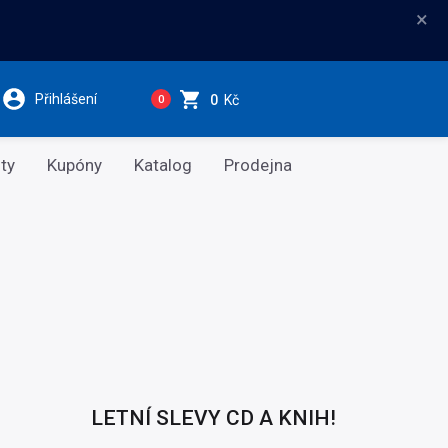
×
Přihlášení
0
Kč
0
ty
Kupóny
Katalog
Prodejna
LETNÍ SLEVY CD A KNIH!