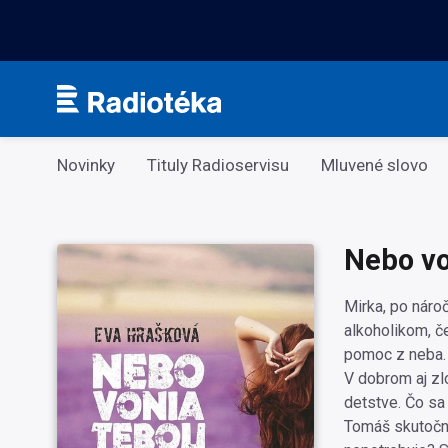
Kategorie
Novinky
Tituly Radioservisu
Mluvené slovo
Nebo vo
Mirka, po náro
alkoholikom, č
pomoc z neba. T
V dobrom aj zlo
detstve. Čo sa
Tomáš skutočne