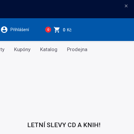
×
Přihlášení
0
Kč
0
ty
Kupóny
Katalog
Prodejna
LETNÍ SLEVY CD A KNIH!