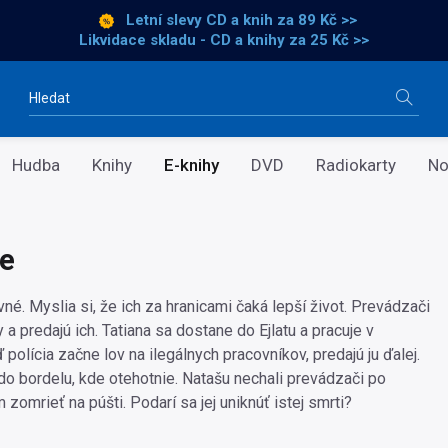
Letní slevy CD a knih
za 89 Kč >>
Likvidace skladu - CD a knihy za 25 Kč >>
Vyhledávání
Hudba
Knihy
E-knihy
DVD
Radiokarty
No
e
né. Myslia si, že ich za hranicami čaká lepší život. Prevádzači
a predajú ich. Tatiana sa dostane do Ejlatu a pracuje v
ď polícia začne lov na ilegálnych pracovníkov, predajú ju ďalej.
do bordelu, kde otehotnie. Natašu nechali prevádzači po
 zomrieť na púšti. Podarí sa jej uniknúť istej smrti?