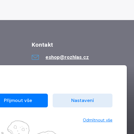
Kontakt
eshop@rozhlas.cz
724 819 319
Po - Pá 8:30 - 16:30
Přijmout vše
Nastavení
Odmítnout vše
Vytvořilo
Grand IT s.r.o.