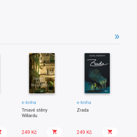
e-kniha
e-kniha
e-
Tmavé stěny
Zrada
Sa
Willardu
249 Kč
249 Kč
2