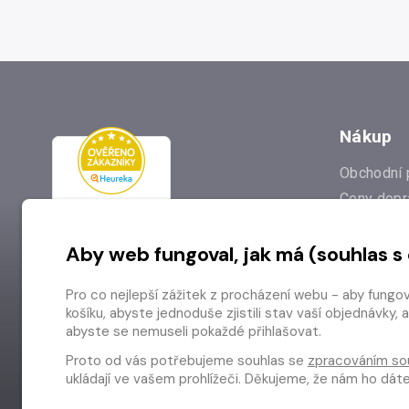
Nákup
Obchodní 
Ceny dopr
Reklamac
Aby web fungoval, jak má (souhlas s
Prodejna
Nejčastějš
Pro co nejlepší zážitek z procházení webu - aby fungo
Odstoupen
košíku, abyste jednoduše zjistili stav vaší objednávk
abyste se nemuseli pokaždé přihlašovat.
Proto od vás potřebujeme souhlas se
zpracováním so
ukládají ve vašem prohlížeči. Děkujeme, že nám ho dá
Copyright © 2026 Radioservis a.s.