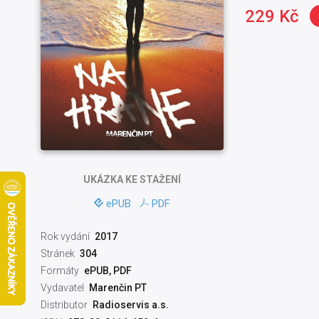
229 Kč
UKÁZKA
KE STAŽENÍ
ePUB
PDF
Rok vydání
2017
Stránek
304
Formáty
ePUB, PDF
Vydavatel
Marenčin PT
Distributor
Radioservis a.s.