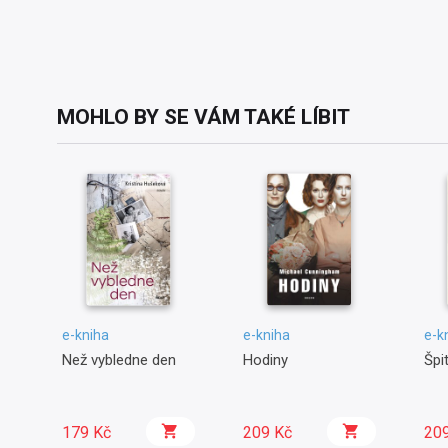
MOHLO BY SE VÁM TAKÉ LÍBIT
e-kniha
e-kniha
e-k
Než vybledne den
Hodiny
Špit
179 Kč
209 Kč
20