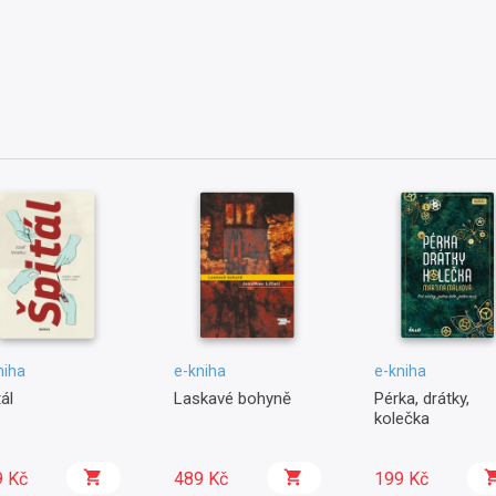
niha
e-kniha
e-kniha
ál
Laskavé bohyně
Pérka, drátky,
kolečka
9 Kč
489 Kč
199 Kč