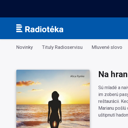
Kategorie
Novinky
Tituly Radioservisu
Mluvené slovo
Na hran
Sú mladé a naiv
im zoberú pasy 
reštaurácii. Ke
Marianu pošlú 
uštipnutí hadom