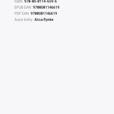
ISBN
978-80-8114-659-6
EPUB EAN
9788081146619
PDF EAN
9788081146619
Autor knihy
Alica Rynke