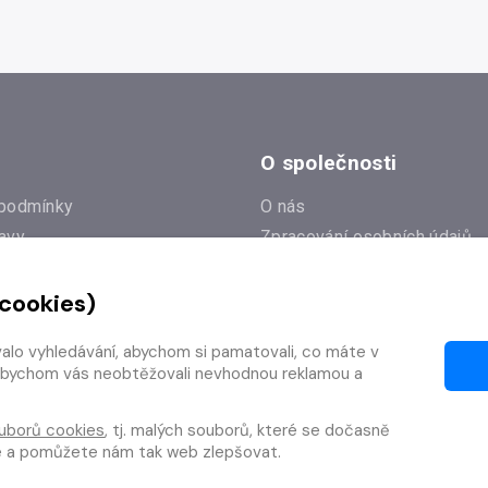
O společnosti
podmínky
O nás
avy
Zpracování osobních údajů
e
Zásady práce s cookies
 cookies)
Klub Radioservis
í dotazy
Kontakty
valo vyhledávání, abychom si pamatovali, co máte v
í od smlouvy
y, abychom vás neobtěžovali nevhodnou reklamou a
uborů cookies
, tj. malých souborů, které se dočasně
te a pomůžete nám tak web zlepšovat.