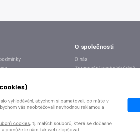
O společnosti
podmínky
O nás
avy
Zpracování osobních údajů
e
Zásady práce s cookies
 cookies)
Klub Radioservis
í dotazy
Kontakty
valo vyhledávání, abychom si pamatovali, co máte v
í od smlouvy
y, abychom vás neobtěžovali nevhodnou reklamou a
uborů cookies
, tj. malých souborů, které se dočasně
te a pomůžete nám tak web zlepšovat.