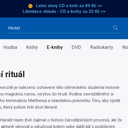
Letní slevy CD a knih
za 89 Kč >>
Likvidace skladu - CD a knihy za 25 Kč >>
Vyhledávání
Hudba
Knihy
E-knihy
DVD
Radiokarty
No
 rituál
iverzitě je nalezeno zohavené tělo německého studenta historie
ou magickou runou, vyrytou do hrudi. Rodina zavražděného si
 kriminalistu Matthewa a islandskou právničku Tóru, aby zjistili
, který policie řeší dost liknavě.
Harald nejen živě zajímal o historii čarodějnických procesů, ale že
i aktivně věnoval a sdružoval kolem sebe další lidi s podobným