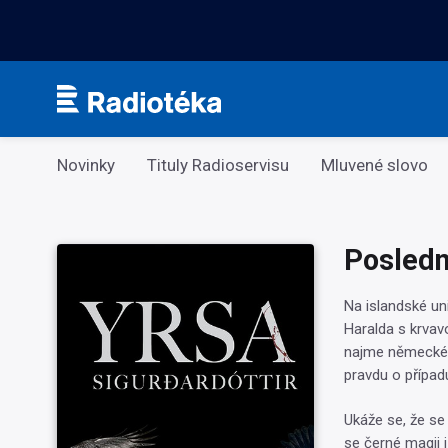
Kategorie
Novinky
Tituly Radioservisu
Mluvené slovo
Poslední
Na islandské un
Haralda s krvav
najme německého
pravdu o případu
Ukáže se, že se 
se černé magii 