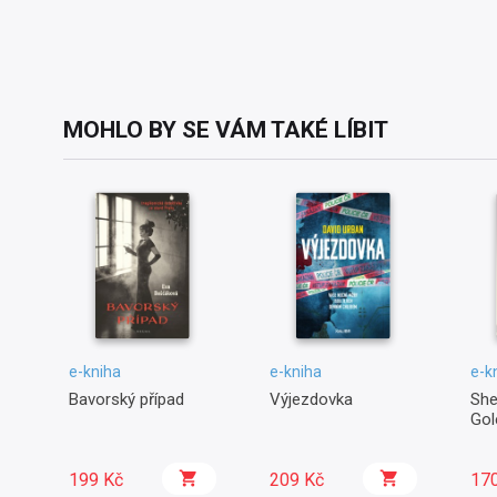
MOHLO BY SE VÁM TAKÉ LÍBIT
e-kniha
e-kniha
e-k
Bavorský případ
Výjezdovka
She
Gol
199 Kč
209 Kč
17