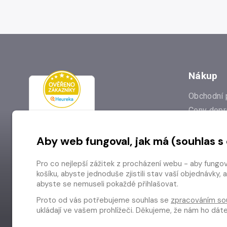
Nákup
Obchodní 
Ceny dopr
Reklamac
Aby web fungoval, jak má (souhlas s
Prodejna
Nejčastějš
Pro co nejlepší zážitek z procházení webu - aby fungo
Odstoupen
košíku, abyste jednoduše zjistili stav vaší objednávk
abyste se nemuseli pokaždé přihlašovat.
Proto od vás potřebujeme souhlas se
zpracováním so
ukládají ve vašem prohlížeči. Děkujeme, že nám ho dá
Copyright © 2026 Radioservis a.s.