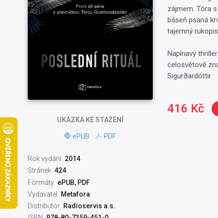
zájmem. Tóra s 
báseň psaná krv
tajemný rukopis
Napínavý thrille
celosvětově zn
Sigurðardóttir.
416 Kč
UKÁZKA
KE STAŽENÍ
ePUB
PDF
Rok vydání
2014
Stránek
424
Formáty
ePUB, PDF
Vydavatel
Metafora
Distributor
Radioservis a.s.
ISBN
978-80-7359-451-0