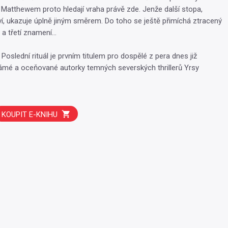
Matthewem proto hledají vraha právě zde. Jenže další stopa,
í, ukazuje úplně jiným směrem. Do toho se ještě přimíchá ztracený
 a třetí znamení…
r Poslední rituál je prvním titulem pro dospělé z pera dnes již
ámé a oceňované autorky temných severských thrillerů Yrsy
KOUPIT E-KNIHU