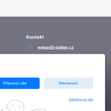
Kontakt
eshop@rozhlas.cz
724 819 319
Po - Pá 8:30 - 16:30
Přijmout vše
Nastavení
Odmítnout vše
Vytvořilo
Grand IT s.r.o.