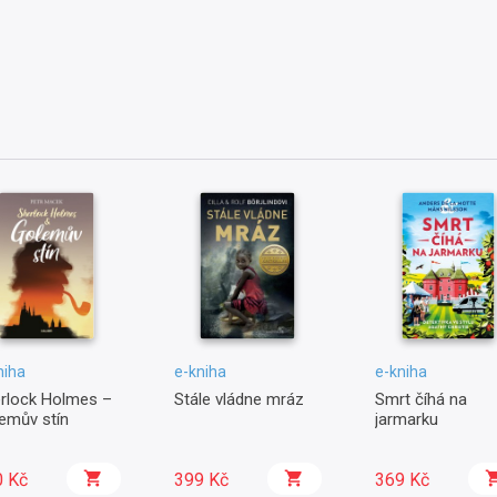
niha
e-kniha
e-kniha
rlock Holmes –
Stále vládne mráz
Smrt číhá na
emův stín
jarmarku
0 Kč
399 Kč
369 Kč