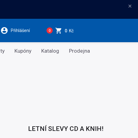
×
Přihlášení
0
Kč
0
ty
Kupóny
Katalog
Prodejna
LETNÍ SLEVY CD A KNIH!