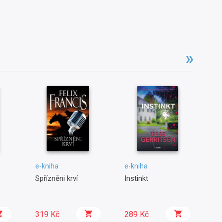
e-kniha
e-kniha
e-
Spřízněni krví
Instinkt
Po
po
319 Kč
289 Kč
2